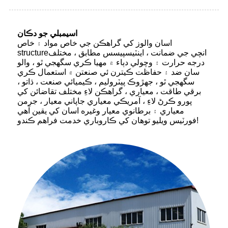
اسيمبلي جو دڪان
اسان والوز کي گراهڪن جي خاص مواد ۽ خاص
structureانچي جي ضمانت ، اينٽيسپيسس مطابق ، مختلف
درجه حرارت ۽ وچولي دٻاء ۾ مهيا ڪري سگهجي ٿو ، والو
سان ضد ۽ حفاظت ڪيترن ئي صنعتن ۾ استعمال ڪري
سگهجي ٿو ، جهڙوڪ پيٽروليم ، ڪيميائي صنعت ، ڌاتو ،
برقي طاقت ، معياري ، گراهڪن لاءِ مختلف تقاضائن کي
پورو ڪرڻ لاءِ ، آمريڪي معياري جاپاني معيار ، جرمن
معياري ۽ برطانوي معيار وغيره اسان کي يقين آهي
فورٽيس ويليو توهان کي ڪاروباري خدمت فراهم ڪندو!