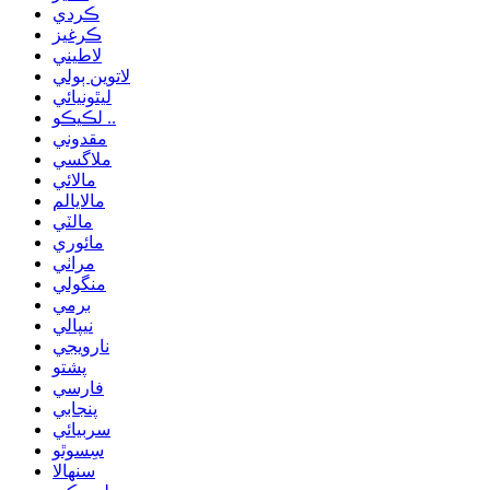
ڪردي
ڪرغيز
لاطيني
لاتوين ٻولي
ليٿونيائي
لڪيڪو ..
مقدوني
ملاگسي
مالائي
مالايالم
مالٽي
مائوري
مراٺي
منگولي
برمي
نيپالي
نارويجي
پشتو
فارسي
پنجابي
سربيائي
سِسوٿو
سنھالا