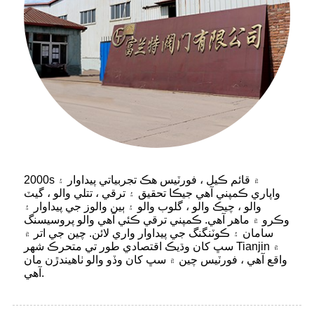
2000s ۾ قائم ڪيل ، فورٽيس هڪ تجربياتي پيداوار ۽
واپاري ڪمپني آهي جيڪا تحقيق ۽ ترقي ، تتلي والو ، گيٽ
والو ، چيڪ والو ، گلوب والو ۽ ٻين والوز جي پيداوار ۽
وڪرو ۾ ماهر آهي. ڪمپني ترقي ڪئي آهي والو پروسيسنگ
سامان ۽ ڪوٽنگنگ جي پيداوار واري لائن. چين جي اتر ۾
سڀ کان وڌيڪ اقتصادي طور تي متحرڪ شهر Tianjin ۾
واقع آهي ، فورٽيس چين ۾ سڀ کان وڏو والو ٺاهيندڙن مان
آهي.