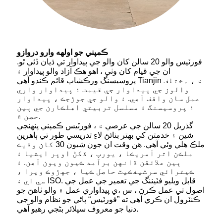
ڪمپني جو اولهه وارو دروازو
فورٽيس والو 20 سالن کان والو جي پيداوار تي ڌيان ڏئي ٿو.
ان جي قيام کان وٺي ، اهو هڪ آزاد والو پيداوار ۽
پروسيسنگ ورڪشاپ قائم ڪندو آهي Tianjin ۾ ، مختلف
والوز جي پيداوار جي قيمت ۽ پيداوار واري
عمل سان واقف آهي. ۽ والو جي جوڙجڪ ، پيداوار
۽ پروسيسنگ ۽ مسلسل تربيتي اهلڪارن جي ٻين
حصن ۾.
گذريل 20 سالن جي عرصي ۾ ، فورٽيس ڪمپني پنهنجي
شين ۽ خدمتن کي بهتر بنائڻ لاءِ تدريسي طور تي ٻاهرين
ملڪ هلي وئي آهي. هن وقت ان جون شيون 30 کان وڌيڪ
ملڪن اتر آمريڪا ، يورپ ، ڏکڻ اوڀر ايشيا ۽
ٻين علائقن ڏانهن برآمد ڪيون ويون آهن. ۽
ڪيترائي سرٽيفڪيٽ حاصل ڪيا ، جهڙوڪ ويرا ،
سي اي ۽ ISO. قابل ويليو فٽيننگ جي تعمير جي عمل جي
اصول تي عمل ڪرڻ ، س ،ي پيداواري عمل ۾ والو ٺاهڻ جو
ڪنٽرول ان ڪري آهي ته ”فورٽيس“ پاڻي جو نظام والو جي
دنيا جو معروف سپلائر بڻجي رهيو آهي.