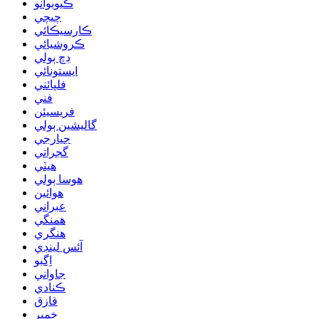
ڪيوبوانو
چيچي
ڪارسيڪائي
ڪروشيائي
ڊچ ٻولي
ايستونائي
فلپائني
فني
فريسيئن
گاليشين ٻولي
جيارجي
گجراتي
هيٽي
هوسا ٻولي
هوائين
عبراني
همنگي
هنگري
آئس لينڊي
اِگبو
جاواني
ڪنادي
قازق
خمير