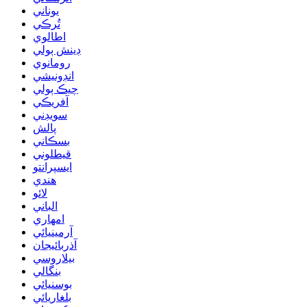
يوناني
تُرڪي
اطالوي
ڊينش ٻولي
رومانوي
انڊونيشي
چيڪ ٻولي
آفريڪي
سويڊني
پالش
بسڪاني
قيطلوني
ايسپرانتو
هندي
لائو
الباني
امهاري
آرمينيائي
آذربائيجان
بيلاروسي
بنگالي
بوسنيائي
بلغاريائي