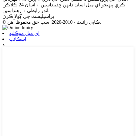
ڪري پنهنجو اي ميل اسان ڏانهن ڇڏينداسين ۽ اسان 24 ڪلاڪن
اندر رابطي ۾ رهنداسين.
پراسيليسٽ جي ڳولا ڪرڻ
© ڪاپي رائيٽ - 2010-2020: سڀ حق محفوظ آهن.
اي ميل موڪليو
اسڪائپ
x