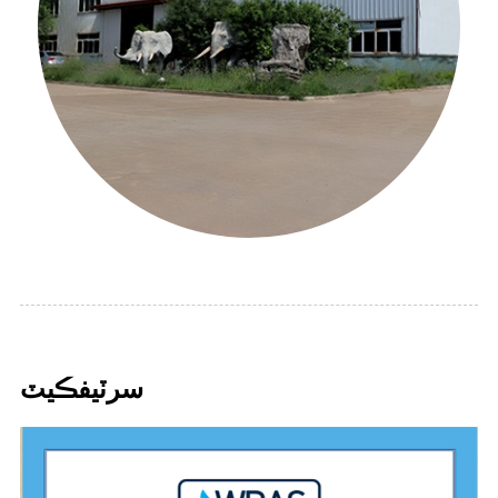
سرٽيفڪيٽ