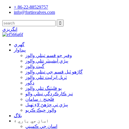
+ 86-22-88529757
info@fortisvalves.com
انگريزي
گهري
پيداوار
وفير جو قسم تیتلي والوز
ٻيڙي ايشينٽر تتلي والوز
گيٽ والوز
ڳاڙھو ٿيل قسم جي تیتلي والوز
ٽرپل ايزليٽ تتلي والوز
دڳور
يو فليٽنگ تتلي والوز
تيز ڪارڪردگي تیتلي والو
فلجنج ۽ سامان
ٻيڙي تي چڙهڻ لاءِ ٺهيل
والوز چيڪ ڪريو
بلاگ
اسان جي باري ۾
اسان جي ڪمپني