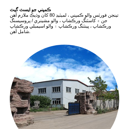
ڪمپني جو ايسٽ گيٽ
تينجن فورٽس والو ڪمپني ، لميٽيڊ 80 کان وڌيڪ ملازم آهن
جن ۾ کاسٽنگ ورڪشاپ ، والو مشينري / پروسيسنگ
ورڪشاپ ، پينٽنگ ورڪشاپ ۽ والو اسيمبلي ورڪشاپ
شامل آهن.