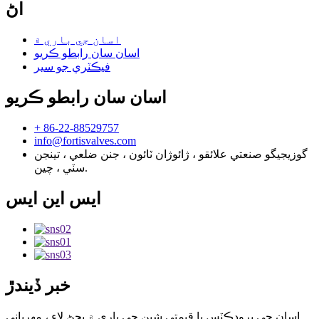
اڻ
اسان جي باري ۾
اسان سان رابطو ڪريو
فيڪٽري جو سير
اسان سان رابطو ڪريو
+ 86-22-88529757
info@fortisvalves.com
گوزيجيگو صنعتي علائقو ، ژائوژان ٽائون ، جنن ضلعي ، تينجن
سٽي ، چين.
ايس اين ايس
خبر ڏيندڙ
اسان جي پروڊڪٽس يا قيمتي شين جي باري ۾ پڇڻ لاءِ ، مهرباني