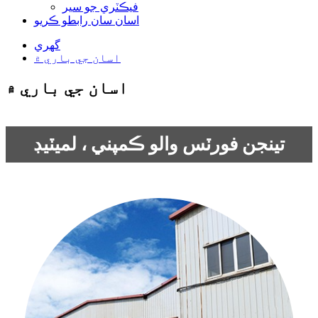
فيڪٽري جو سير
اسان سان رابطو ڪريو
گهري
اسان جي باري ۾
اسان جي باري ۾
تينجن فورٽس والو ڪمپني ، لميٽيڊ