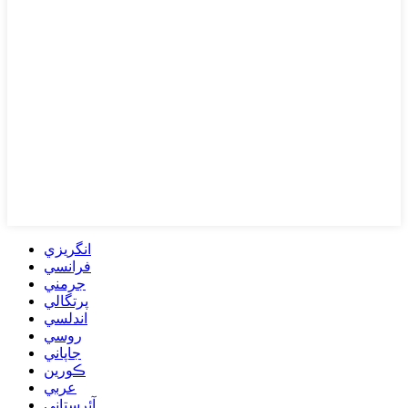
انگريزي
فرانسي
جرمني
پرتگالي
اندلسي
روسي
جاپاني
ڪورين
عربي
آئرستاني