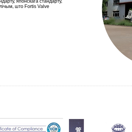
ндарту, японскага стандарту,
лічым, што Fortis Valve