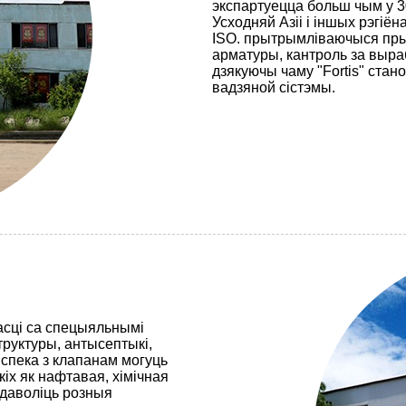
экспартуецца больш чым у 3
Усходняй Азіі і іншых рэгіён
ISO. прытрымліваючыся пры
арматуры, кантроль за выра
дзякуючы чаму "Fortis" ста
вадзяной сістэмы.
асці са спецыяльнымі
руктуры, антысептыкі,
яспека з клапанам могуць
іх як нафтавая, хімічная
задаволіць розныя