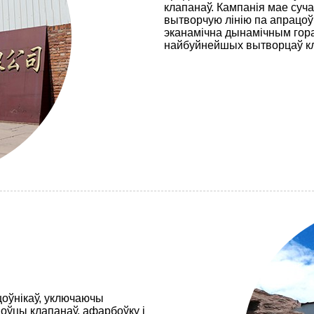
клапанаў. Кампанія мае суч
вытворчую лінію па апрацо
эканамічна дынамічным горад
найбуйнейшых вытворцаў кла
ацоўнікаў, уключаючы
оўцы клапанаў, афарбоўку і