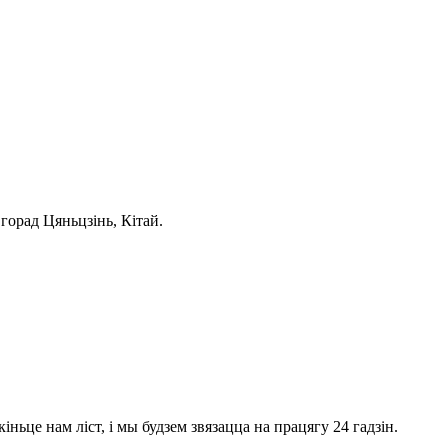
горад Цяньцзінь, Кітай.
ньце нам ліст, і мы будзем звязацца на працягу 24 гадзін.