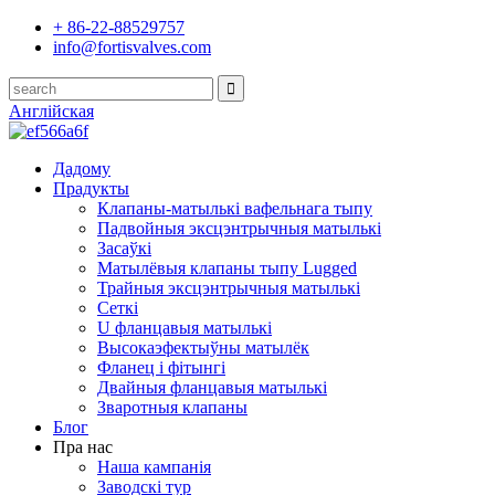
+ 86-22-88529757
info@fortisvalves.com
Англійская
Дадому
Прадукты
Клапаны-матылькі вафельнага тыпу
Падвойныя эксцэнтрычныя матылькі
Засаўкі
Матылёвыя клапаны тыпу Lugged
Трайныя эксцэнтрычныя матылькі
Сеткі
U фланцавыя матылькі
Высокаэфектыўны матылёк
Фланец і фітынгі
Двайныя фланцавыя матылькі
Зваротныя клапаны
Блог
Пра нас
Наша кампанія
Заводскі тур