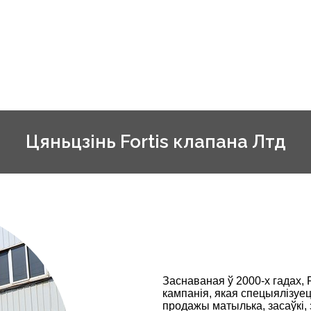
Цяньцзінь Fortis клапана Лтд
Заснаваная ў 2000-х гадах, 
кампанія, якая спецыялізуе
продажы матылька, засаўкі,