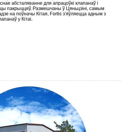
аснае абсталяванне для апрацоўкі клапанаў і
ўцы пакрыццяў. Размешчаны ў Цяньцзіні, самым
зе на поўначы Кітая, Fortis з'яўляецца адным з
панаў у Кітаі.