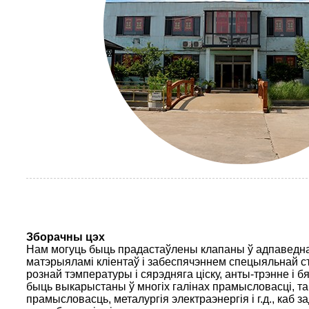
Зборачны цэх
Нам могуць быць прадастаўлены клапаны ў адпаведн
матэрыяламі кліентаў і забеспячэннем спецыяльнай ст
рознай тэмпературы і сярэдняга ціску, анты-трэнне і б
быць выкарыстаны ў многіх галінах прамысловасці, так
прамысловасць, металургія электраэнергія і г.д., каб 