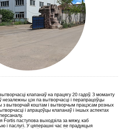
вытворчасці клапанаў на працягу 20 гадоў. З моманту
ў незалежны цэх па вытворчасці і перапрацоўцы
мы з вытворчай коштам і вытворчым працэсам розных
вытворчасці і апрацоўцы клапанаў і іншых аспектах
персаналу.
я Fortis паступова выходзіла за мяжу, каб
ю і паслугі. У цяперашні час яе прадукцыя