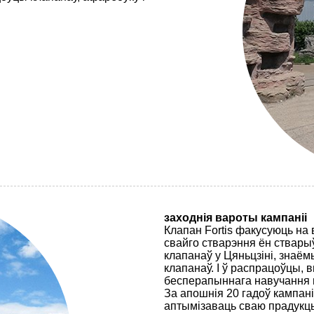
заходнія вароты кампаніі
Клапан Fortis факусуюць на 
свайго стварэння ён ствары
клапанаў у Цяньцзіні, знаё
клапанаў. І ў распрацоўцы, 
бесперапыннага навучання 
За апошнія 20 гадоў кампані
аптымізаваць сваю прадукцы