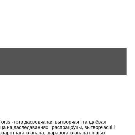
Fortis - гэта дасведчаная вытворчая і гандлёвая
цца на даследаваннях і распрацоўцы, вытворчасці і
 зваротнага клапана, шаравога клапана і іншых