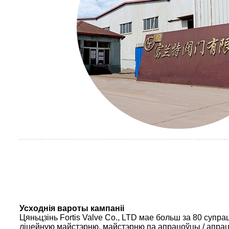
Усходнія вароты кампаніі
Цяньцзінь Fortis Valve Co., LTD мае больш за 80 супр
ліцейную майстэрню, майстэрню па апрацоўцы / апрац