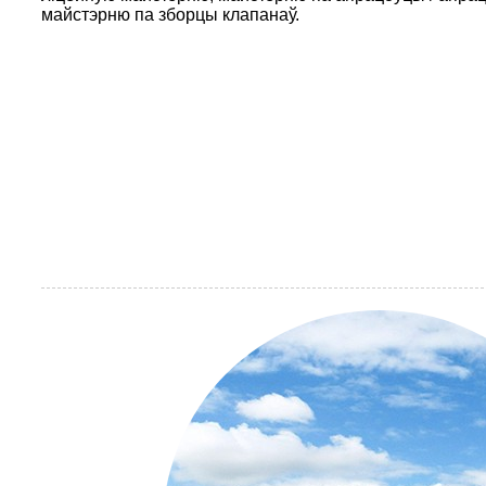
майстэрню па зборцы клапанаў.