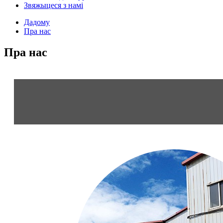
Звяжыцеся з намі
Дадому
Пра нас
Пра нас