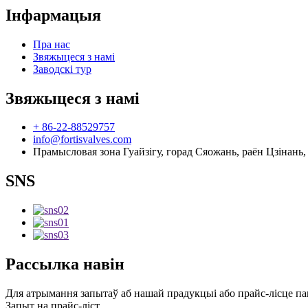
Інфармацыя
Пра нас
Звяжыцеся з намі
Заводскі тур
Звяжыцеся з намі
+ 86-22-88529757
info@fortisvalves.com
Прамысловая зона Гуайзігу, горад Сяожань, раён Цзінань, 
SNS
Рассылка навін
Для атрымання запытаў аб нашай прадукцыі або прайс-лісце пакі
Запыт на прайс-ліст