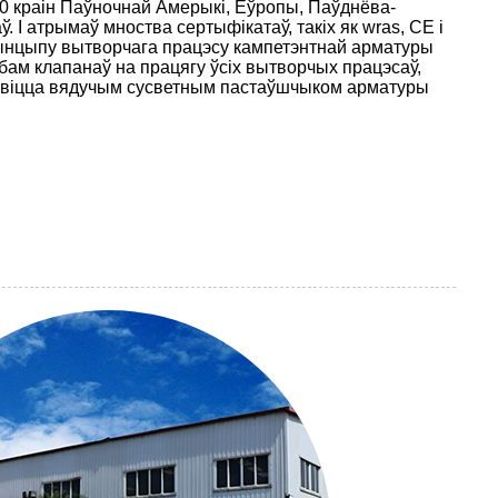
0 краін Паўночнай Амерыкі, Еўропы, Паўднёва-
аў. І атрымаў мноства сертыфікатаў, такіх як wras, CE і
нцыпу вытворчага працэсу кампетэнтнай арматуры
бам клапанаў на працягу ўсіх вытворчых працэсаў,
новіцца вядучым сусветным пастаўшчыком арматуры