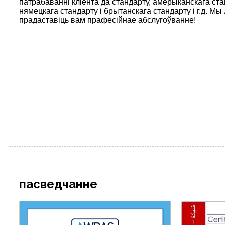
патрабаванні кліента да стандарту, амерыканскага ста
нямецкага стандарту і брытанскага стандарту і г.д. Мы 
прадаставіць вам прафесійнае абслугоўванне!
пасведчанне