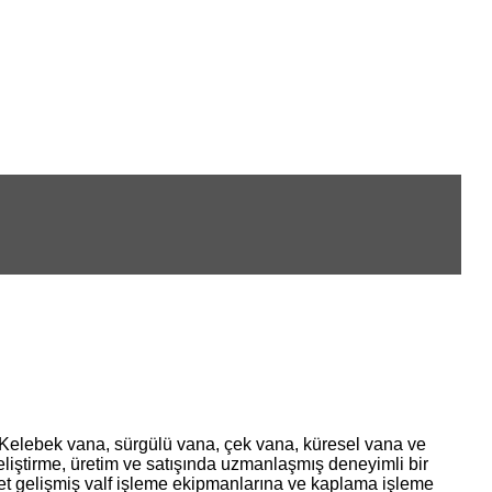
s, Kelebek vana, sürgülü vana, çek vana, küresel vana ve
eliştirme, üretim ve satışında uzmanlaşmış deneyimli bir
irket gelişmiş valf işleme ekipmanlarına ve kaplama işleme