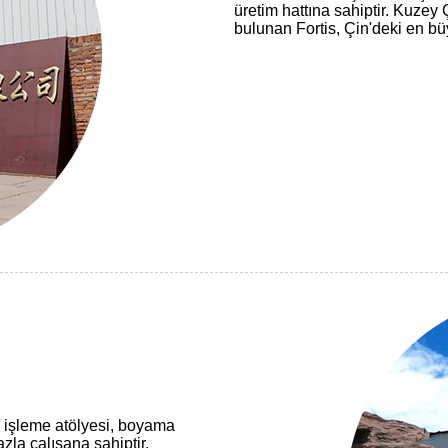
üretim hattına sahiptir. Kuzey
bulunan Fortis, Çin'deki en büy
 / işleme atölyesi, boyama
zla çalışana sahiptir.