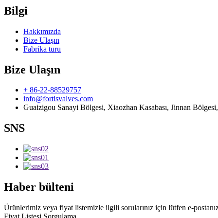
Bilgi
Hakkımızda
Bize Ulaşın
Fabrika turu
Bize Ulaşın
+ 86-22-88529757
info@fortisvalves.com
Guaizigou Sanayi Bölgesi, Xiaozhan Kasabası, Jinnan Bölgesi, 
SNS
Haber bülteni
Ürünlerimiz veya fiyat listemizle ilgili sorularınız için lütfen e-postanı
Fiyat Listesi Sorgulama