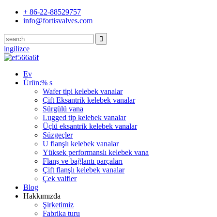
+ 86-22-88529757
info@fortisvalves.com
ingilizce
Ev
Ürün:% s
Wafer tipi kelebek vanalar
Çift Eksantrik kelebek vanalar
Sürgülü vana
Lugged tip kelebek vanalar
Üçlü eksantrik kelebek vanalar
Süzgeçler
U flanşlı kelebek vanalar
Yüksek performanslı kelebek vana
Flanş ve bağlantı parçaları
Çift flanşlı kelebek vanalar
Çek valfler
Blog
Hakkımızda
Şirketimiz
Fabrika turu