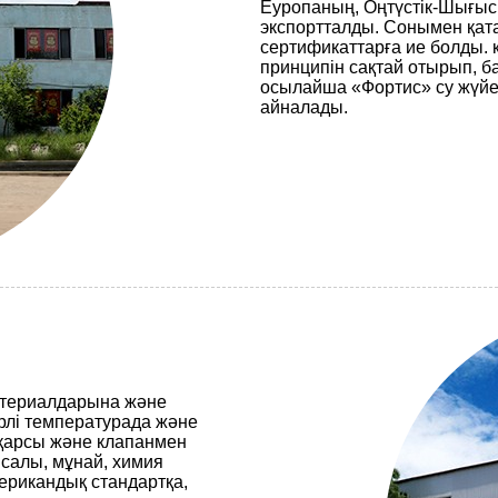
Еуропаның, Оңтүстік-Шығыс
экспортталды. Сонымен қата
сертификаттарға ие болды. 
принципін сақтай отырып, ба
осылайша «Фортис» су жүйес
айналады.
атериалдарына және
үрлі температурада және
 қарсы және клапанмен
ысалы, мұнай, химия
мерикандық стандартқа,