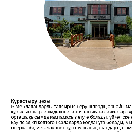
Құрастыру цехы
Бізге клапандарды тапсырыс берушілердің арнайы м
құрылымның сенімділігіне, антисептикаға сәйкес әр т
орташа қысымда қамтамасыз етуге болады, үйкеліске
қауіпсіздікті көптеген салаларда қолдануға болады, м
өнеркәсібі, металлургия, тұтынушының стандартқа, а