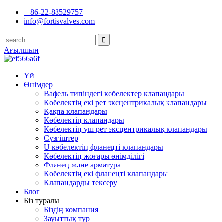
+ 86-22-88529757
info@fortisvalves.com
Ағылшын
Үй
Өнімдер
Вафель типіндегі көбелектер клапандары
Көбелектің екі рет эксцентрикалық клапандары
Қақпа клапандары
Көбелектің клапандары
Көбелектің үш рет эксцентрикалық клапандары
Сүзгіштер
U көбелектің фланецті клапандары
Көбелектің жоғары өнімділігі
Фланец және арматура
Көбелектің екі фланецті клапандары
Клапандарды тексеру
Блог
Біз туралы
Біздің компания
Зауыттық тур