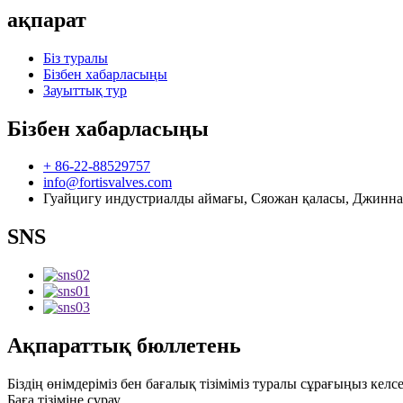
ақпарат
Біз туралы
Бізбен хабарласыңы
Зауыттық тур
Бізбен хабарласыңы
+ 86-22-88529757
info@fortisvalves.com
Гуайцигу индустриалды аймағы, Сяожан қаласы, Джиннан
SNS
Ақпараттық бюллетень
Біздің өнімдеріміз бен бағалық тізіміміз туралы сұрағыңыз келс
Баға тізіміне сұрау