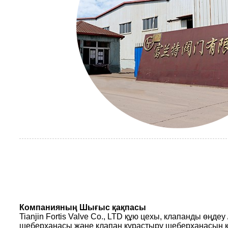
Компанияның Шығыс қақпасы
Tianjin Fortis Valve Co., LTD құю цехы, клапанды өңдеу
шеберханасы және клапан құрастыру шеберханасын қ