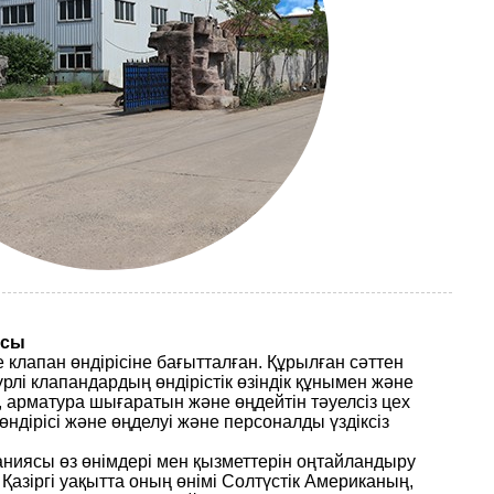
асы
е клапан өндірісіне бағытталған. Құрылған сәттен
үрлі клапандардың өндірістік өзіндік құнымен және
, арматура шығаратын және өңдейтін тәуелсіз цех
ндірісі және өңделуі және персоналды үздіксіз
аниясы өз өнімдері мен қызметтерін оңтайландыру
. Қазіргі уақытта оның өнімі Солтүстік Американың,