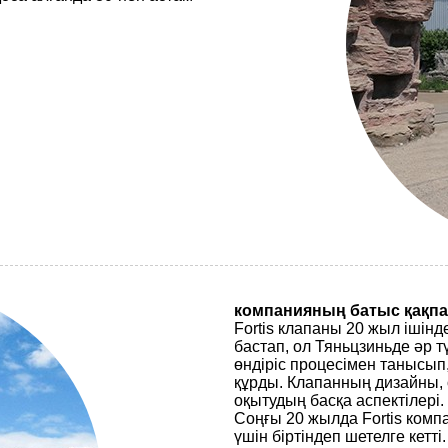
компанияның батыс қақп
Fortis клапаны 20 жыл ішінд
бастап, ол Тяньцзиньде әр т
өндіріс процесімен танысып
құрды. Клапанның дизайны, ө
оқытудың басқа аспектілері.
Соңғы 20 жылда Fortis комп
үшін біртіндеп шетелге кетті