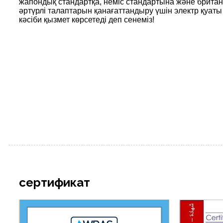
жапондық стандартқа, неміс стандартына және британ
әртүрлі талаптарын қанағаттандыру үшін электр қуаты жә
кәсіби қызмет көрсетеді деп сенеміз!
сертификат