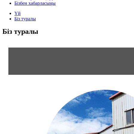
Бізбен хабарласыңы
Үй
Біз туралы
Біз туралы