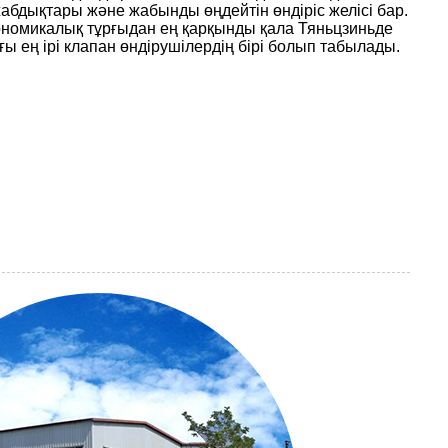
абдықтары және жабынды өңдейтін өндіріс желісі бар.
кономикалық тұрғыдан ең қарқынды қала Тяньцзиньде
ы ең ірі клапан өндірушілердің бірі болып табылады.