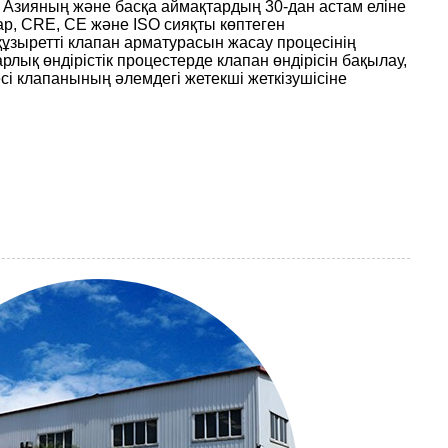
 Азияның және басқа аймақтардың 30-дан астам еліне
р, CRE, CE және ISO сияқты көптеген
құзыретті клапан арматурасын жасау процесінің
рлық өндірістік процестерде клапан өндірісін бақылау,
і клапанының әлемдегі жетекші жеткізушісіне