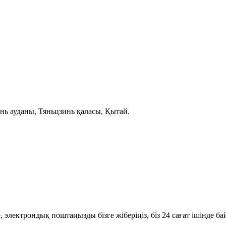
ь ауданы, Тяньцзинь қаласы, Қытай.
е, электрондық поштаңызды бізге жіберіңіз, біз 24 сағат ішінде б