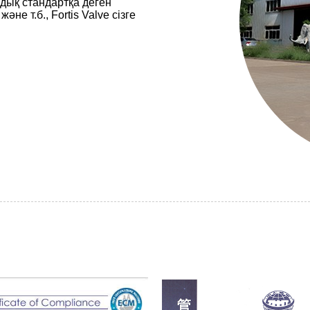
дық стандартқа деген
не т.б., Fortis Valve сізге