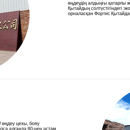
өңдеудің алдыңғы қатарлы ж
Қытайдың солтүстігіндегі э
орналасқан Фортис Қытайдағ
 / өңдеу цехы, бояу
оса алғанда 80-нен астам