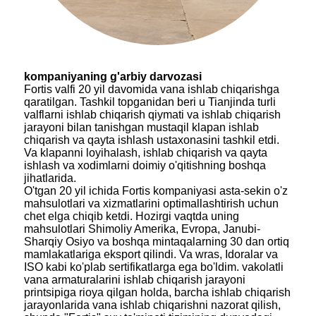
kompaniyaning g'arbiy darvozasi
Fortis valfi 20 yil davomida vana ishlab chiqarishga
qaratilgan. Tashkil topganidan beri u Tianjinda turli
valflarni ishlab chiqarish qiymati va ishlab chiqarish
jarayoni bilan tanishgan mustaqil klapan ishlab
chiqarish va qayta ishlash ustaxonasini tashkil etdi.
Va klapanni loyihalash, ishlab chiqarish va qayta
ishlash va xodimlarni doimiy o'qitishning boshqa
jihatlarida.
O'tgan 20 yil ichida Fortis kompaniyasi asta-sekin o'z
mahsulotlari va xizmatlarini optimallashtirish uchun
chet elga chiqib ketdi. Hozirgi vaqtda uning
mahsulotlari Shimoliy Amerika, Evropa, Janubi-
Sharqiy Osiyo va boshqa mintaqalarning 30 dan ortiq
mamlakatlariga eksport qilindi. Va wras, Idoralar va
ISO kabi ko'plab sertifikatlarga ega bo'ldim. vakolatli
vana armaturalarini ishlab chiqarish jarayoni
printsipiga rioya qilgan holda, barcha ishlab chiqarish
jarayonlarida vana ishlab chiqarishni nazorat qilish,