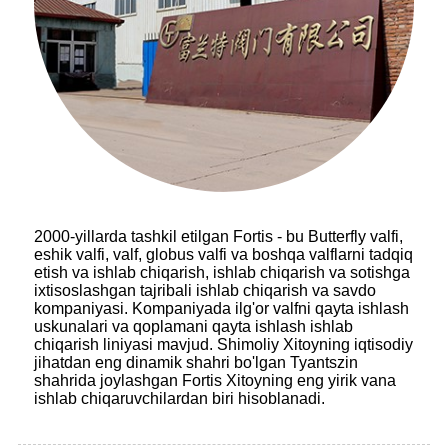
2000-yillarda tashkil etilgan Fortis - bu Butterfly valfi,
eshik valfi, valf, globus valfi va boshqa valflarni tadqiq
etish va ishlab chiqarish, ishlab chiqarish va sotishga
ixtisoslashgan tajribali ishlab chiqarish va savdo
kompaniyasi. Kompaniyada ilg'or valfni qayta ishlash
uskunalari va qoplamani qayta ishlash ishlab
chiqarish liniyasi mavjud. Shimoliy Xitoyning iqtisodiy
jihatdan eng dinamik shahri bo'lgan Tyantszin
shahrida joylashgan Fortis Xitoyning eng yirik vana
ishlab chiqaruvchilardan biri hisoblanadi.