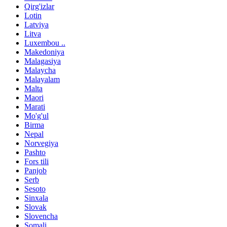
Qirg'izlar
Lotin
Latviya
Litva
Luxembou ..
Makedoniya
Malagasiya
Malaycha
Malayalam
Malta
Maori
Marati
Mo'g'ul
Birma
Nepal
Norvegiya
Pashto
Fors tili
Panjob
Serb
Sesoto
Sinxala
Slovak
Slovencha
Somali