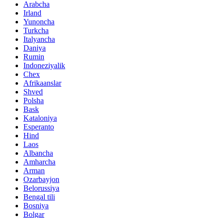
Arabcha
Irland
Yunoncha
Turkcha
Italyancha
Daniya
Rumin
Indoneziyalik
Chex
Afrikaanslar
Shved
Polsha
Bask
Kataloniya
Esperanto
Hind
Laos
Albancha
Amharcha
Arman
Ozarbayjon
Belorussiya
Bengal tili
Bosniya
Bolgar