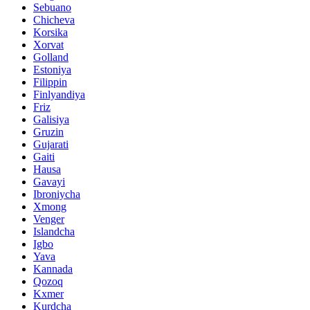
Sebuano
Chicheva
Korsika
Xorvat
Golland
Estoniya
Filippin
Finlyandiya
Friz
Galisiya
Gruzin
Gujarati
Gaiti
Hausa
Gavayi
Ibroniycha
Xmong
Venger
Islandcha
Igbo
Yava
Kannada
Qozoq
Kxmer
Kurdcha