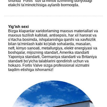
shunda "Fortis" suv ta'minoti tizimining dunyodagi
etakchi ta'minotchisiga aylanib bormoqda.
Yig'ish sexi
Bizga klapanlar xaridorlarning maxsus materiallari va
maxsus tuzilish kafolati, antisepsis, har xil harorat va
o'rtacha bosimda, ishqalanishga qarshi va xavfsizlik
bilan ta'minlash kabi ko'plab sohalarda, masalan,
neft, kimyo sanoati, metallurgiya, elektr energiyasi va
boshqalar, mijozning standart, Amerika standarti
Yaponiya standarti, Germaniya standarti va Britaniya
standarti bo'yicha talablarini qondirish uchun va
hokazo. Fortis Valve sizga professional xizmatni
taqdim etishiga ishonamiz!