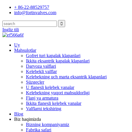
+ 86-22-88529757
info@fortisvalves.com
Ingliz tili
Uy
Mahsulotlar
Gofret turi kapalak klapanlari
Ikkita eksantrik kapalak klapanlari
Darvoza valflari
Kelebekli valflar
Kelebekning uch marta eksantrik klapanlari
Süzgeçler
U flanesli kelebek vanalar
Kelebekning yuqori mahsuldorligi
Flanj va armatura
Ikkita flanesli kelebek vanalar
Valflarni tekshiring
Blog
Biz haqimizda
Bizning kompaniyamiz
Fabrika safari