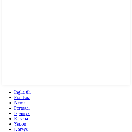
Ingliz tili
Frantsuz
Nemis
Portugal
Ispaniya
Ruscha
Yapon
Koreys