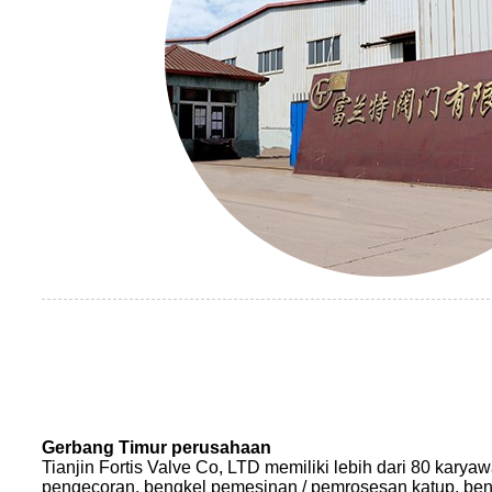
Gerbang Timur perusahaan
Tianjin Fortis Valve Co, LTD memiliki lebih dari 80 karya
pengecoran, bengkel pemesinan / pemrosesan katup, be