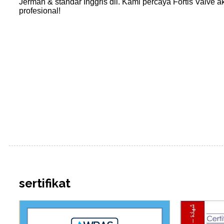
Jerman & standar Inggris dll. Kami percaya Fortis Valve
profesional!
sertifikat