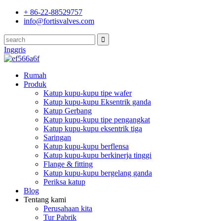
+ 86-22-88529757
info@fortisvalves.com
Inggris
Rumah
Produk
Katup kupu-kupu tipe wafer
Katup kupu-kupu Eksentrik ganda
Katup Gerbang
Katup kupu-kupu tipe pengangkat
Katup kupu-kupu eksentrik tiga
Saringan
Katup kupu-kupu berflensa
Katup kupu-kupu berkinerja tinggi
Flange & fitting
Katup kupu-kupu bergelang ganda
Periksa katup
Blog
Tentang kami
Perusahaan kita
Tur Pabrik