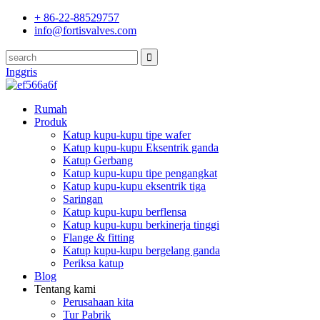
+ 86-22-88529757
info@fortisvalves.com
Inggris
Rumah
Produk
Katup kupu-kupu tipe wafer
Katup kupu-kupu Eksentrik ganda
Katup Gerbang
Katup kupu-kupu tipe pengangkat
Katup kupu-kupu eksentrik tiga
Saringan
Katup kupu-kupu berflensa
Katup kupu-kupu berkinerja tinggi
Flange & fitting
Katup kupu-kupu bergelang ganda
Periksa katup
Blog
Tentang kami
Perusahaan kita
Tur Pabrik