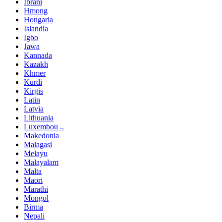
Ibrani
Hmong
Hongaria
Islandia
Igbo
Jawa
Kannada
Kazakh
Khmer
Kurdi
Kirgis
Latin
Latvia
Lithuania
Luxembou ..
Makedonia
Malagasi
Melayu
Malayalam
Malta
Maori
Marathi
Mongol
Birma
Nepali