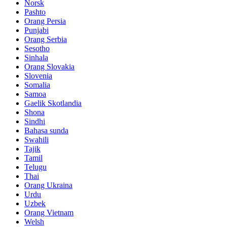
Norsk
Pashto
Orang Persia
Punjabi
Orang Serbia
Sesotho
Sinhala
Orang Slovakia
Slovenia
Somalia
Samoa
Gaelik Skotlandia
Shona
Sindhi
Bahasa sunda
Swahili
Tajik
Tamil
Telugu
Thai
Orang Ukraina
Urdu
Uzbek
Orang Vietnam
Welsh