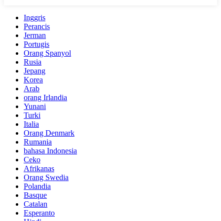
Inggris
Perancis
Jerman
Portugis
Orang Spanyol
Rusia
Jepang
Korea
Arab
orang Irlandia
Yunani
Turki
Italia
Orang Denmark
Rumania
bahasa Indonesia
Ceko
Afrikanas
Orang Swedia
Polandia
Basque
Catalan
Esperanto