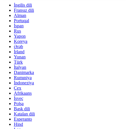
İngilis dili
Fransız dili
Alman
Portuqal
İspan
Rus
Yapon
Koreya
Ərəb
İrland
Yunan
Türk
İtalyan
Danimarka
Rumıniya
İndoneziya
Çex
Afrikaans
İsveç
Polşa
Bask dili
Katalan dili
Esperanto
Hind