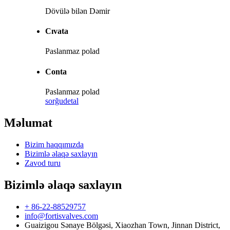
Dövülə bilən Dəmir
Cıvata
Paslanmaz polad
Conta
Paslanmaz polad
sorğu
detal
Məlumat
Bizim haqqımızda
Bizimlə əlaqə saxlayın
Zavod turu
Bizimlə əlaqə saxlayın
+ 86-22-88529757
info@fortisvalves.com
Guaizigou Sənaye Bölgəsi, Xiaozhan Town, Jinnan District,