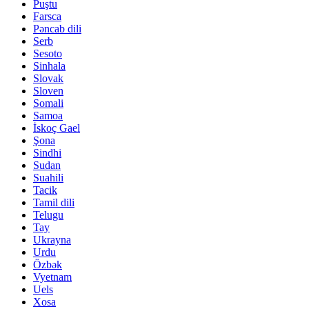
Puştu
Farsca
Pəncab dili
Serb
Sesoto
Sinhala
Slovak
Sloven
Somali
Samoa
İskoç Gael
Şona
Sindhi
Sudan
Suahili
Tacik
Tamil dili
Telugu
Tay
Ukrayna
Urdu
Özbək
Vyetnam
Uels
Xosa