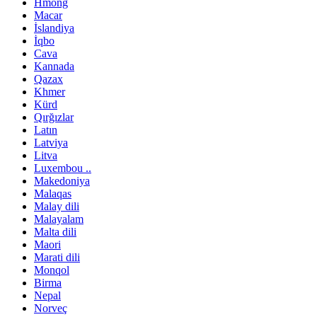
Hmong
Macar
İslandiya
İqbo
Cava
Kannada
Qazax
Khmer
Kürd
Qırğızlar
Latın
Latviya
Litva
Luxembou ..
Makedoniya
Malaqas
Malay dili
Malayalam
Malta dili
Maori
Marati dili
Monqol
Birma
Nepal
Norveç