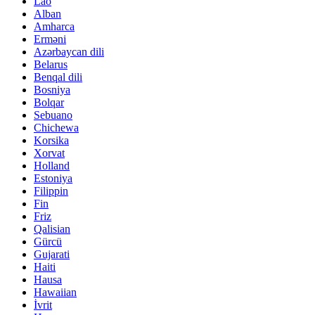
Lao
Alban
Amharca
Erməni
Azərbaycan dili
Belarus
Benqal dili
Bosniya
Bolqar
Sebuano
Chichewa
Korsika
Xorvat
Holland
Estoniya
Filippin
Fin
Friz
Qalisian
Gürcü
Gujarati
Haiti
Hausa
Hawaiian
İvrit