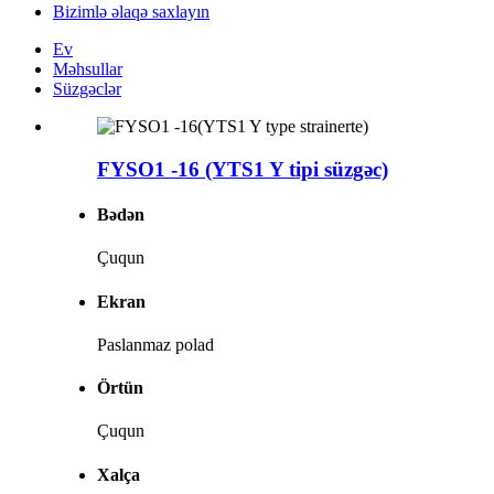
Bizimlə əlaqə saxlayın
Ev
Məhsullar
Süzgəclər
FYSO1 -16 (YTS1 Y tipi süzgəc)
Bədən
Çuqun
Ekran
Paslanmaz polad
Örtün
Çuqun
Xalça