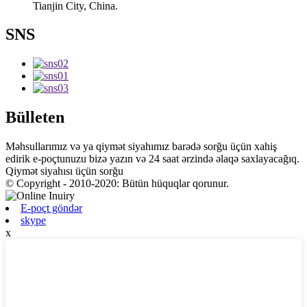
Tianjin City, China.
SNS
Bülleten
Məhsullarımız və ya qiymət siyahımız barədə sorğu üçün xahiş
edirik e-poçtunuzu bizə yazın və 24 saat ərzində əlaqə saxlayacağıq.
Qiymət siyahısı üçün sorğu
© Copyright - 2010-2020: Bütün hüquqlar qorunur.
E-poçt göndər
skype
x