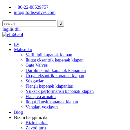
+ 86-22-88529757
info@fortisvalves.com
İngilis dili
Ev
Məhsullar
Vafli tipli kəpənək klapan
Ikiqat eksantrik kəpənək klapan
Gate Valves
Dartılmış tipli kəpənək klapanları
Üçqat eksantrik kəpənək klapan
Süzgəclər
Flanşlı kəpənək klapanları
Yüksək performanslı kəpənək klapan
Flanş və armatur
Ikiqat flanşlı kəpənək klapan
Vanaları yoxlayın
Blog
Bizim haqqımızda
Bizim şirkət
Zavod turu