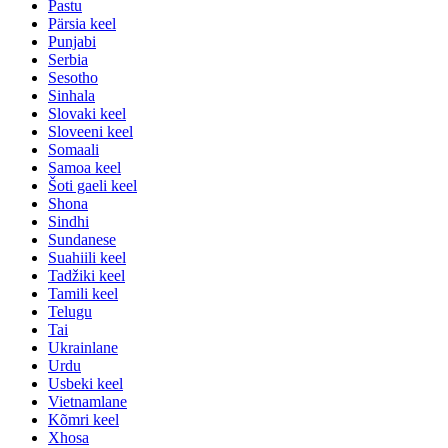
Pastu
Pärsia keel
Punjabi
Serbia
Sesotho
Sinhala
Slovaki keel
Sloveeni keel
Somaali
Samoa keel
Šoti gaeli keel
Shona
Sindhi
Sundanese
Suahiili keel
Tadžiki keel
Tamili keel
Telugu
Tai
Ukrainlane
Urdu
Usbeki keel
Vietnamlane
Kõmri keel
Xhosa