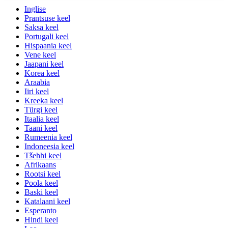
Inglise
Prantsuse keel
Saksa keel
Portugali keel
Hispaania keel
Vene keel
Jaapani keel
Korea keel
Araabia
Iiri keel
Kreeka keel
Türgi keel
Itaalia keel
Taani keel
Rumeenia keel
Indoneesia keel
Tšehhi keel
Afrikaans
Rootsi keel
Poola keel
Baski keel
Katalaani keel
Esperanto
Hindi keel