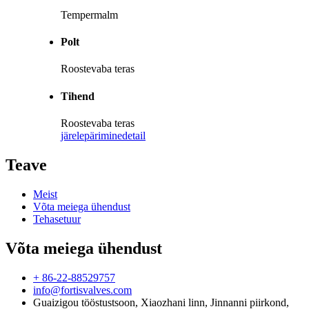
Tempermalm
Polt
Roostevaba teras
Tihend
Roostevaba teras
järelepärimine
detail
Teave
Meist
Võta meiega ühendust
Tehasetuur
Võta meiega ühendust
+ 86-22-88529757
info@fortisvalves.com
Guaizigou tööstustsoon, Xiaozhani linn, Jinnanni piirkond,