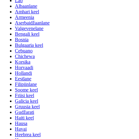
Lao
Albaanlane
Amhari keel
Armeenia
Aserbaidžaanlane
Valgevenelane
Bengali keel
Bosnia
Bulgaaria keel
Cebuano
Chichewa
Korsika
Horvaadi
Hollandi
Eestlane
Filipiinlane
Soome keel
Friisi keel
Galicia keel
Gruusia keel
Gudžarati
Haiti keel
Hausa
Havai
Heebrea keel