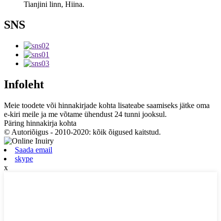
Tianjini linn, Hiina.
SNS
Infoleht
Meie toodete või hinnakirjade kohta lisateabe saamiseks jätke oma
e-kiri meile ja me võtame ühendust 24 tunni jooksul.
Päring hinnakirja kohta
© Autoriõigus - 2010-2020: kõik õigused kaitstud.
Saada email
skype
x