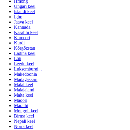
Hmong
Ungari keel
Islandi keel
Igbo
Jaava keel
Kannada
Kasahhi keel
Khmeeri
Kurdi
Kõrgõzstan
Ladina keel
Läti
Leedu keel
Luksemburgi ..
Makedoonia
Madagaskari
Malai keel
Malajalami
Malta keel
Maoori
Marathi
Mongoli keel
Birma keel
Nepali keel
Norra keel