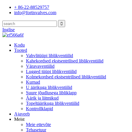
+ 86-22-88529757
info@fortisvalves.com
Inglise
Kodu
Tooted
Vahvlitüüpi liblikventiilid
Kahekordsed ekstsentrilised liblikventiilid
Väravaventiilid
Lugged tüüpi liblikventiilid
Kolmekordsed ekstsentrilised liblikventiilid
Kurnad
U äärikuga liblikventiilid
Suure jõudlusega libliklapp
Äärik ja liitmikud
Topeltäärikuga liblikventiilid
Kontrollklapid
Ajaveeb
Meist
Meie ettevõte
Tehasetuur