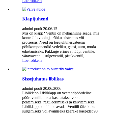
Loe rohkem
Klapijuhend
admini poolt 20.06.15
Mis on klapp? Ventiil on mehaaniline seade, mis
kontrollib voolu ja rõhku süsteemis või
protsessis. Need on torujuhtmesüsteemi
põhikomponendid vedeliku, gaasi, auru, muda
edastamiseks. Pakkuge erinevat tüüpi ventiile:
väravaventiil, sulgeventiil, pistikventiil, ...
Loe rohkem
Sissejuhatus liblikas
admini poolt 20.06.2006
Libliklapp Libliklapp on veerandpöördeline
pöördventiil, mida kasutatakse voolu
peatamiseks, reguleerimiseks ja käivitamiseks.
Libliklappe on lihtne avada. Ventiili täielikuks
sulgemiseks või avamiseks keerake käepidet 90