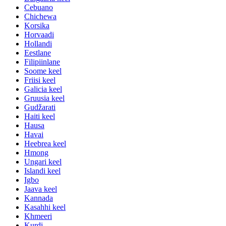
Cebuano
Chichewa
Korsika
Horvaadi
Hollandi
Eestlane
Filipiinlane
Soome keel
Friisi keel
Galicia keel
Gruusia keel
Gudžarati
Haiti keel
Hausa
Havai
Heebrea keel
Hmong
Ungari keel
Islandi keel
Igbo
Jaava keel
Kannada
Kasahhi keel
Khmeeri
Kurdi