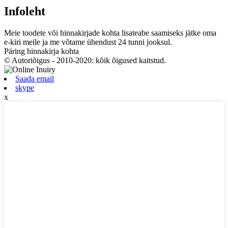
Infoleht
Meie toodete või hinnakirjade kohta lisateabe saamiseks jätke oma
e-kiri meile ja me võtame ühendust 24 tunni jooksul.
Päring hinnakirja kohta
© Autoriõigus - 2010-2020: kõik õigused kaitstud.
Saada email
skype
x