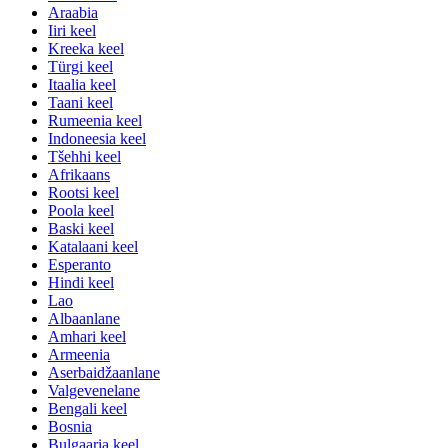
Araabia
Iiri keel
Kreeka keel
Türgi keel
Itaalia keel
Taani keel
Rumeenia keel
Indoneesia keel
Tšehhi keel
Afrikaans
Rootsi keel
Poola keel
Baski keel
Katalaani keel
Esperanto
Hindi keel
Lao
Albaanlane
Amhari keel
Armeenia
Aserbaidžaanlane
Valgevenelane
Bengali keel
Bosnia
Bulgaaria keel