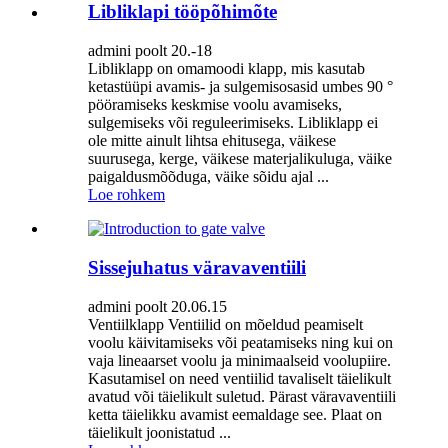
Libliklapi tööpõhimõte
admini poolt 20.-18
Libliklapp on omamoodi klapp, mis kasutab
ketastüüpi avamis- ja sulgemisosasid umbes 90 °
pööramiseks keskmise voolu avamiseks,
sulgemiseks või reguleerimiseks. Libliklapp ei
ole mitte ainult lihtsa ehitusega, väikese
suurusega, kerge, väikese materjalikuluga, väike
paigaldusmõõduga, väike sõidu ajal ...
Loe rohkem
Sissejuhatus väravaventiili
admini poolt 20.06.15
Ventiilklapp Ventiilid on mõeldud peamiselt
voolu käivitamiseks või peatamiseks ning kui on
vaja lineaarset voolu ja minimaalseid voolupiire.
Kasutamisel on need ventiilid tavaliselt täielikult
avatud või täielikult suletud. Pärast väravaventiili
ketta täielikku avamist eemaldage see. Plaat on
täielikult joonistatud ...