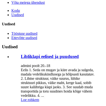
Võta meiega ühendust
Kodu
Uudised
Uudised
Tööstuse uudised
Ettevõtte uudised
Uudised
Libliklapi eelised ja puudused
admini poolt 20.-18
Eelis 1. Seda on mugav ja kiire avada ja sulgeda,
madala vedelikukindlusega ja hõlpsasti kasutatav.
2. Lihtne struktuur, väike suurus, lühike
struktuuri pikkus, väike maht, kerge kaal, sobib
suure kaliibriga klapi jaoks. 3. See suudab muda
transportida ja toru suudmes hoida kõige vähem
vedelikku. 4. ...
Loe rohkem