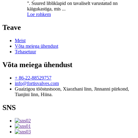
°. Suured libliklapid on tavaliselt varustatud nn
käigukastiga, mis ...
Loe rohkem
Teave
Meist
Võta meiega ühendust
Tehasetuur
Võta meiega ühendust
+ 86-22-88529757
info@fortisvalves.com
Guaizigou tööstustsoon, Xiaozhani linn, Jinnanni piirkond,
Tianjini linn, Hiina.
SNS