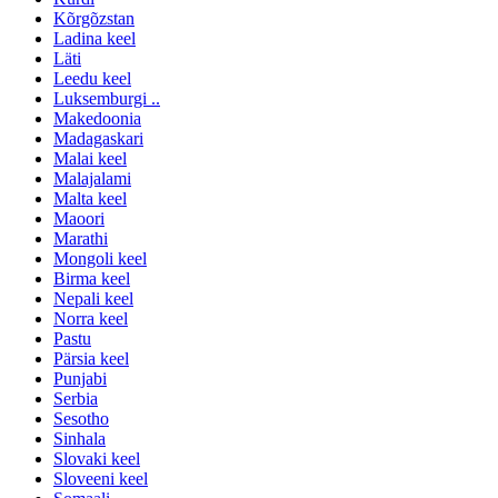
Kõrgõzstan
Ladina keel
Läti
Leedu keel
Luksemburgi ..
Makedoonia
Madagaskari
Malai keel
Malajalami
Malta keel
Maoori
Marathi
Mongoli keel
Birma keel
Nepali keel
Norra keel
Pastu
Pärsia keel
Punjabi
Serbia
Sesotho
Sinhala
Slovaki keel
Sloveeni keel