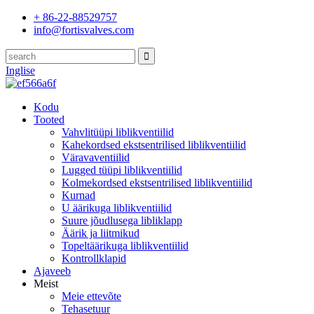
+ 86-22-88529757
info@fortisvalves.com
Inglise
Kodu
Tooted
Vahvlitüüpi liblikventiilid
Kahekordsed ekstsentrilised liblikventiilid
Väravaventiilid
Lugged tüüpi liblikventiilid
Kolmekordsed ekstsentrilised liblikventiilid
Kurnad
U äärikuga liblikventiilid
Suure jõudlusega libliklapp
Äärik ja liitmikud
Topeltäärikuga liblikventiilid
Kontrollklapid
Ajaveeb
Meist
Meie ettevõte
Tehasetuur