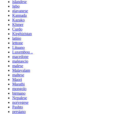
islandese
Igbo
giavanese
Kannada
Kazako
Khmer
Curdo
Kirghizistan
latino
lettone
Lituano
Luxembou ..
macedone
malgascio
malese
Malayalam
maltese
Maori
Marathi
mongolo
birmano
Nepalese
norvegese
Pashto
persiano