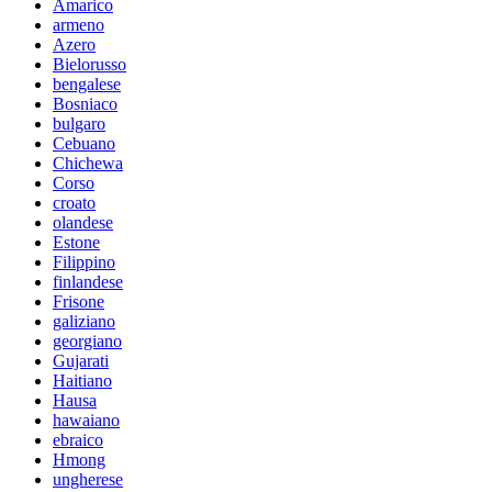
Amarico
armeno
Azero
Bielorusso
bengalese
Bosniaco
bulgaro
Cebuano
Chichewa
Corso
croato
olandese
Estone
Filippino
finlandese
Frisone
galiziano
georgiano
Gujarati
Haitiano
Hausa
hawaiano
ebraico
Hmong
ungherese