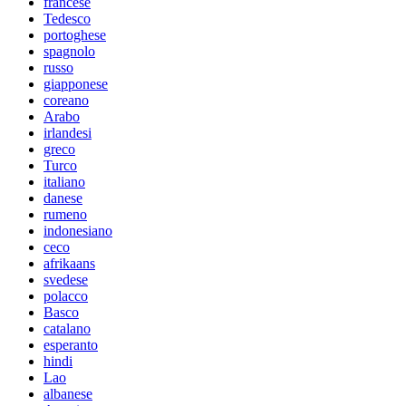
francese
Tedesco
portoghese
spagnolo
russo
giapponese
coreano
Arabo
irlandesi
greco
Turco
italiano
danese
rumeno
indonesiano
ceco
afrikaans
svedese
polacco
Basco
catalano
esperanto
hindi
Lao
albanese