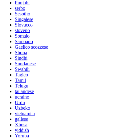
Punjabi
serbo
Sesotho
Singalese
Slovacco
sloveno
Somalo
Samoano
Gaelico scozzese
Shona
Sindhi
Sundanese
Swahili
Tagico
Tamil
Telugu
tailandese
ucraino
Urdu
Uzbeko
vietnamita
gallese
Xhosa
yiddish
Yoruba