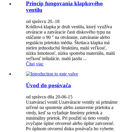
Princíp fungovania klapkového
ventilu
od správcu 20.-18
Krídlová klapka je druh ventilu, ktorý využíva
otváracie a zatváracie časti diskového typu na
otáčanie o 90 ° na otváranie, zatváranie alebo
reguláciu prietoku média. Škrtiaca klapka má
nielen jednoduchú štruktúru, malú veľkosť,
nízku hmotnosť, nízku spotrebu materiálu, malú
veľkosť inštalácie, malú jazdu ...
Čítaj viac
Úvod do posúvača
od správcu dňa 20-06-15
Uzatvárací ventil Uzatváracie ventily sú primárne
určené na spustenie alebo zastavenie prietoku a
vtedy, keď sa vyžaduje lineárny prietok a
minimálny prietok. Pri použití sú tieto ventily
zvyčajne úplne otvorené alebo úplne zatvorené.
Po úplnom otvorení disku posúvača ho vyberte.