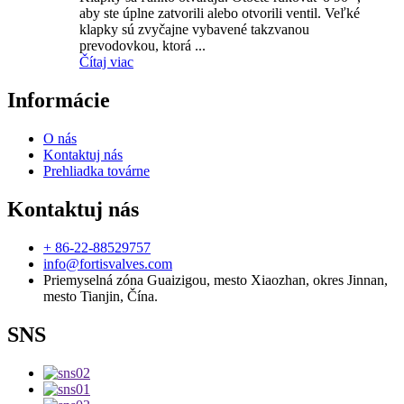
aby ste úplne zatvorili alebo otvorili ventil. Veľké
klapky sú zvyčajne vybavené takzvanou
prevodovkou, ktorá ...
Čítaj viac
Informácie
O nás
Kontaktuj nás
Prehliadka továrne
Kontaktuj nás
+ 86-22-88529757
info@fortisvalves.com
Priemyselná zóna Guaizigou, mesto Xiaozhan, okres Jinnan,
mesto Tianjin, Čína.
SNS