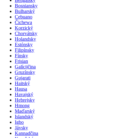
Bengálsky
Bosniansky
Bulharský
Cebuano
Čichewa
Korzický
Chorvátsky
Holandsky
Estónsky
Filipínsky
Fínsky
Frisian
Galícijčina
Gruzínsky
Gujarati
Haitský
Hausa
Havajský
Hebrejsky
Hmong
Maďarský
Islandský
Igbo
Jávsky
Kannadčina