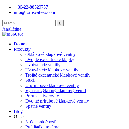
+ 86-22-88529757
info@fortisvalves.com
Angličtina
Domov
Produkty
Oblátkové klapkové ventily
Dvojité excentrické klapky
Uzatváracie ventily
Uzatváracie klapkové ventily
Trojité excentrické klapkové ventily
Sitká
U prírubové klapkové ventily
Vysoko výkonný klapkový ventil
Príruba a tvarovky
Dvojité prírubové klapkové ventily
Spätné ventily
Blog
O nás
Naša spoločnosť
Prehliadka továrne