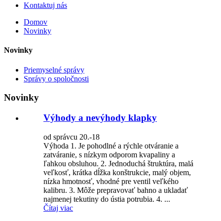
Kontaktuj nás
Domov
Novinky
Novinky
Priemyselné správy
Správy o spoločnosti
Novinky
Výhody a nevýhody klapky
od správcu 20.-18
Výhoda 1. Je pohodlné a rýchle otváranie a
zatváranie, s nízkym odporom kvapaliny a
ľahkou obsluhou. 2. Jednoduchá štruktúra, malá
veľkosť, krátka dĺžka konštrukcie, malý objem,
nízka hmotnosť, vhodné pre ventil veľkého
kalibru. 3. Môže prepravovať bahno a ukladať
najmenej tekutiny do ústia potrubia. 4. ...
Čítaj viac