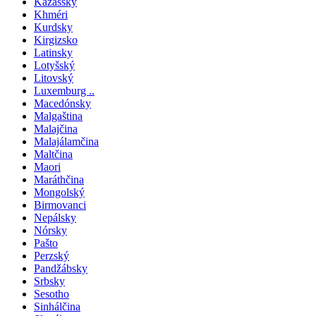
Kazašský
Khméri
Kurdsky
Kirgizsko
Latinsky
Lotyšský
Litovský
Luxemburg ..
Macedónsky
Malgaština
Malajčina
Malajálamčina
Maltčina
Maori
Maráthčina
Mongolský
Birmovanci
Nepálsky
Nórsky
Pašto
Perzský
Pandžábsky
Srbsky
Sesotho
Sinhálčina