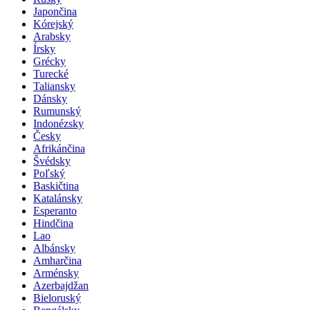
Japončina
Kórejský
Arabsky
Írsky
Grécky
Turecké
Taliansky
Dánsky
Rumunský
Indonézsky
Česky
Afrikánčina
Švédsky
Poľský
Baskičtina
Katalánsky
Esperanto
Hindčina
Lao
Albánsky
Amharčina
Arménsky
Azerbajdžan
Bieloruský