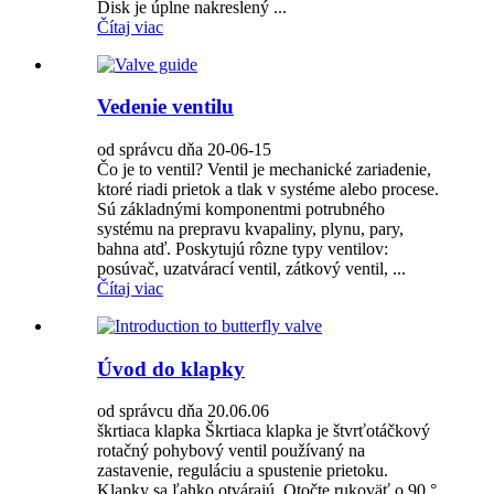
Disk je úplne nakreslený ...
Čítaj viac
Vedenie ventilu
od správcu dňa 20-06-15
Čo je to ventil? Ventil je mechanické zariadenie,
ktoré riadi prietok a tlak v systéme alebo procese.
Sú základnými komponentmi potrubného
systému na prepravu kvapaliny, plynu, pary,
bahna atď. Poskytujú rôzne typy ventilov:
posúvač, uzatvárací ventil, zátkový ventil, ...
Čítaj viac
Úvod do klapky
od správcu dňa 20.06.06
škrtiaca klapka Škrtiaca klapka je štvrťotáčkový
rotačný pohybový ventil používaný na
zastavenie, reguláciu a spustenie prietoku.
Klapky sa ľahko otvárajú. Otočte rukoväť o 90 °,