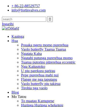
+ 86-22-88529757
info@fortisvalves.com
Ingarihi
Kaainga
Hua
Pouaka ngeru momo purerehua
Vaolo butterfly Taarua Taarua
Ngatata Kaha
Ngatahi putunga purerehua momo
Tuarua putorino pūrerehua eccentric
Nga Kaitautoko
U piu parekura parirau
Pepe purerehua mahi nui
Flange me nga taputapu
Vaolo butterfly piu takirua
Tirohia nga vaolo
Blog
Mo Tatou
To maatau Kamupene
Huringa Huringa wheketere