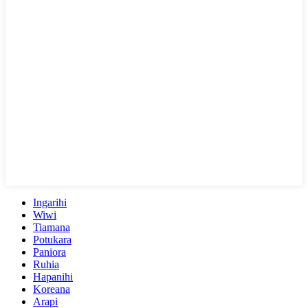
Ingarihi
Wiwi
Tiamana
Potukara
Paniora
Ruhia
Hapanihi
Koreana
Arapi