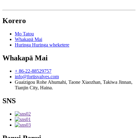
Korero
Mo Tatou
Whakapā Mai
Huringa Huringa wheketere
Whakapā Mai
+ 86-22-88529757
info@fortisvalves.com
Guaizigou Rohe Ahumahi, Taone Xiaozhan, Takiwa Jinnan,
Tianjin City, Haina.
SNS
Panui Panui