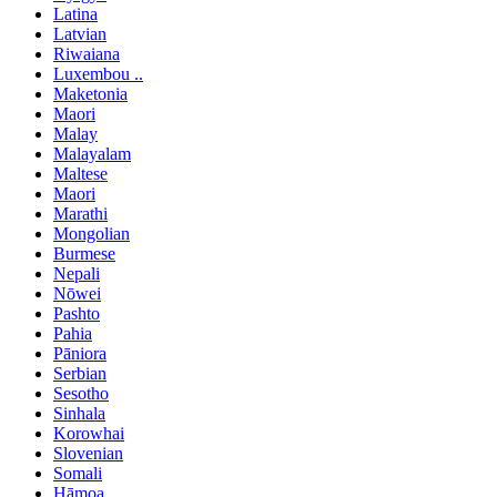
Latina
Latvian
Riwaiana
Luxembou ..
Maketonia
Maori
Malay
Malayalam
Maltese
Maori
Marathi
Mongolian
Burmese
Nepali
Nōwei
Pashto
Pahia
Pāniora
Serbian
Sesotho
Sinhala
Korowhai
Slovenian
Somali
Hāmoa