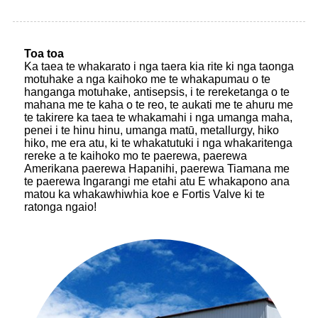
Toa toa
Ka taea te whakarato i nga taera kia rite ki nga taonga
motuhake a nga kaihoko me te whakapumau o te
hanganga motuhake, antisepsis, i te rereketanga o te
mahana me te kaha o te reo, te aukati me te ahuru me
te takirere ka taea te whakamahi i nga umanga maha,
penei i te hinu hinu, umanga matū, metallurgy, hiko
hiko, me era atu, ki te whakatutuki i nga whakaritenga
rereke a te kaihoko mo te paerewa, paerewa
Amerikana paerewa Hapanihi, paerewa Tiamana me
te paerewa Ingarangi me etahi atu E whakapono ana
matou ka whakawhiwhia koe e Fortis Valve ki te
ratonga ngaio!