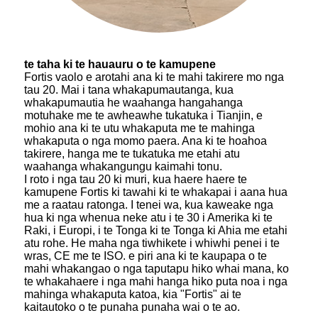
te taha ki te hauauru o te kamupene
Fortis vaolo e arotahi ana ki te mahi takirere mo nga
tau 20. Mai i tana whakapumautanga, kua
whakapumautia he waahanga hangahanga
motuhake me te awheawhe tukatuka i Tianjin, e
mohio ana ki te utu whakaputa me te mahinga
whakaputa o nga momo paera. Ana ki te hoahoa
takirere, hanga me te tukatuka me etahi atu
waahanga whakangungu kaimahi tonu.
I roto i nga tau 20 ki muri, kua haere haere te
kamupene Fortis ki tawahi ki te whakapai i aana hua
me a raatau ratonga. I tenei wa, kua kaweake nga
hua ki nga whenua neke atu i te 30 i Amerika ki te
Raki, i Europi, i te Tonga ki te Tonga ki Ahia me etahi
atu rohe. He maha nga tiwhikete i whiwhi penei i te
wras, CE me te ISO. e piri ana ki te kaupapa o te
mahi whakangao o nga taputapu hiko whai mana, ko
te whakahaere i nga mahi hanga hiko puta noa i nga
mahinga whakaputa katoa, kia "Fortis" ai te
kaitautoko o te punaha punaha wai o te ao.