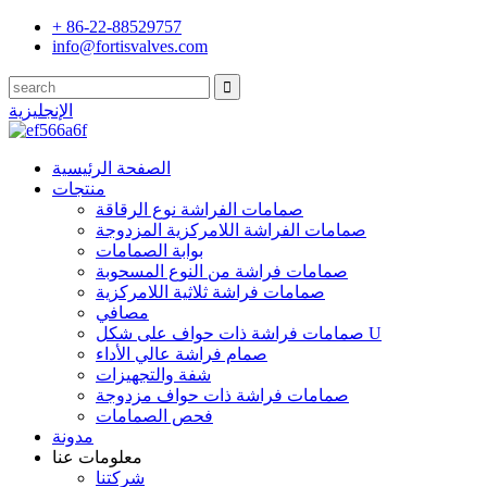
+ 86-22-88529757
info@fortisvalves.com
الإنجليزية
الصفحة الرئيسية
منتجات
صمامات الفراشة نوع الرقاقة
صمامات الفراشة اللامركزية المزدوجة
بوابة الصمامات
صمامات فراشة من النوع المسحوبة
صمامات فراشة ثلاثية اللامركزية
مصافي
صمامات فراشة ذات حواف على شكل U
صمام فراشة عالي الأداء
شفة والتجهيزات
صمامات فراشة ذات حواف مزدوجة
فحص الصمامات
مدونة
معلومات عنا
شركتنا