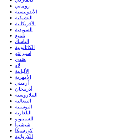
روماني
الأندونيسية
التشيكية
الأفريكانية
السويدية
تلميع
الباسك
الكاتالونية
اسبرانتو
هندي
لاو
الألبانية
الأمهرية
أرميني
أذربيجان
البيلاروسية
البنغالية
البوسنية
البلغارية
السيبيونو
شيشيوا
كورسيكا
الكرواتية