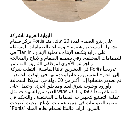
البوابة الغربية للشركة
يركز صمام Fortis على إنتاج الصمام لمدة 20 عامًا. منذ
إنشائها ، أسست ورشة إنتاج ومعالجة الصمامات المستقلة
في Tianjin ، على دراية بتكلفة الإنتاج وعملية الإنتاج
للصمامات المختلفة. وفي تصميم الصمام والإنتاج والمعالجة
والجوانب الأخرى لموظفي التدريب المستمر.
في العشرين عامًا الماضية ، انتقلت شركة Fortis تدريجياً
إلى الخارج لتحسين منتجاتها وخدماتها. في الوقت الحاضر ،
تم تصدير منتجاتها إلى أكثر من 30 دولة في أمريكا الشمالية
وأوروبا وجنوب شرق آسيا ومناطق أخرى. وحصل على
العديد من الشهادات مثل wras و CE و ISO. التمسك بمبدأ
عملية التصنيع لتجهيزات الصمامات المختصة ، والتحكم في
تصنيع الصمامات في جميع عمليات الإنتاج ، بحيث أصبحت
"Fortis" المزود الرائد عالميًا لصمام نظام المياه.