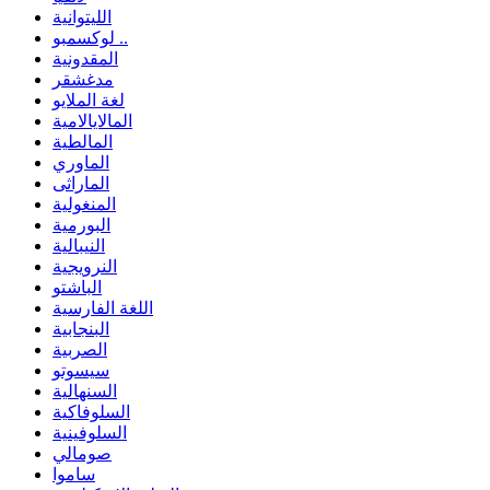
الليتوانية
لوكسمبو ..
المقدونية
مدغشقر
لغة الملايو
المالايالامية
المالطية
الماوري
الماراثى
المنغولية
البورمية
النيبالية
النرويجية
الباشتو
اللغة الفارسية
البنجابية
الصربية
سيسوتو
السنهالية
السلوفاكية
السلوفينية
صومالي
ساموا