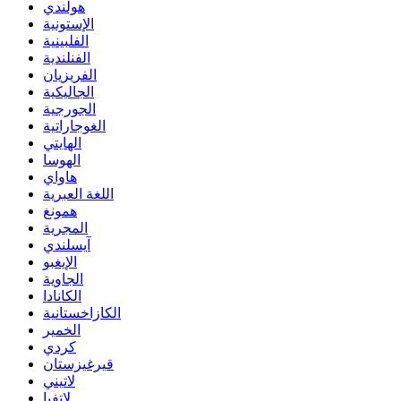
هولندي
الإستونية
الفلبينية
الفنلندية
الفريزيان
الجاليكية
الجورجية
الغوجاراتية
الهايتي
الهوسا
هاواي
اللغة العبرية
همونغ
المجرية
آيسلندي
الإيغبو
الجاوية
الكانادا
الكازاخستانية
الخمير
كردي
قيرغيزستان
لاتيني
لاتفيا