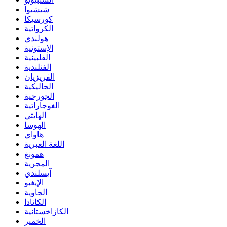
شيشيوا
كورسيكا
الكرواتية
هولندي
الإستونية
الفلبينية
الفنلندية
الفريزيان
الجاليكية
الجورجية
الغوجاراتية
الهايتي
الهوسا
هاواي
اللغة العبرية
همونغ
المجرية
آيسلندي
الإيغبو
الجاوية
الكانادا
الكازاخستانية
الخمير