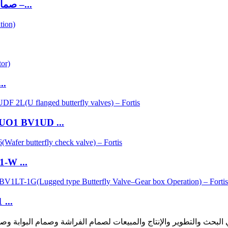
FO1-BV1LT-1P (صمام فراشة من النوع المسحوبة –...
FN1-BV1W-2E (صمام فراشة وي
FUO1 BV1UD ...
2020 صمام فحص مزدوج ع
OEM / ODM مورد 