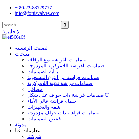
+ 86-22-88529757
info@fortisvalves.com
الإنجليزية
الصفحة الرئيسية
منتجات
صمامات الفراشة نوع الرقاقة
صمامات الفراشة اللامركزية المزدوجة
بوابة الصمامات
صمامات فراشة من النوع المسحوبة
صمامات فراشة ثلاثية اللامركزية
مصافي
صمامات فراشة ذات حواف على شكل U
صمام فراشة عالي الأداء
شفة والتجهيزات
صمامات فراشة ذات حواف مزدوجة
فحص الصمامات
مدونة
معلومات عنا
شركتنا