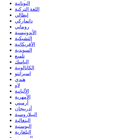
اليونانية
اللغة التركية
إيطالي
دانماركي
روماني
الأندونيسية
التشيكية
الأفريكانية
السويدية
تلميع
الباسك
الكاتالونية
اسبرانتو
هندي
لاو
الألبانية
الأمهرية
أرميني
أذربيجان
البيلاروسية
البنغالية
البوسنية
البلغارية
السيبيونو