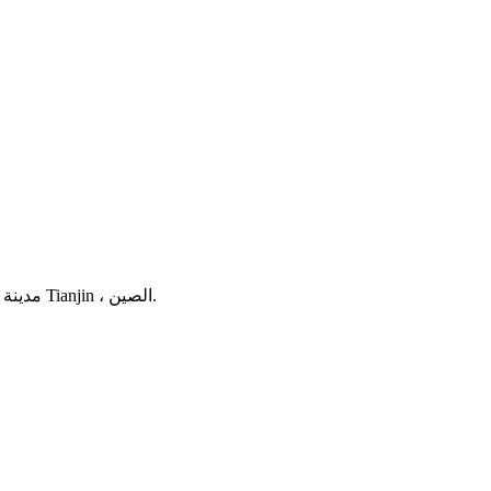
منطقة Guaizigou الصناعية ، مدينة Xiaozhan ، منطقة Jinnan ، مدينة Tianjin ، الصين.