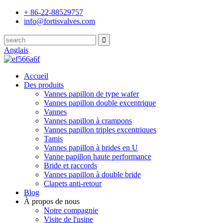
+ 86-22-88529757
info@fortisvalves.com
Anglais
Accueil
Des produits
Vannes papillon de type wafer
Vannes papillon double excentrique
Vannes
Vannes papillon à crampons
Vannes papillon triples excentriques
Tamis
Vannes papillon à brides en U
Vanne papillon haute performance
Bride et raccords
Vannes papillon à double bride
Clapets anti-retour
Blog
À propos de nous
Notre compagnie
Visite de l'usine