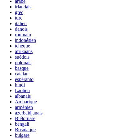
arabe
irlandais
grec
turc
italien
danois
roumain
indonésien
tchèque
afrikaans
suédois
polonais
basque
catalan
espéranto
hindi
Laotien
albanais
Amharique
arménien
azerbaïdjanais
Biélorusse
bengali
Bosniaque
bulgare