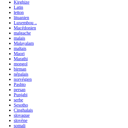
Kirghize
Latin
letton
lituanien
Luxembou ..
Macédonien
malgache
malais
Malayalam
maltais
Maori
Marathi
mongol
birman
népalais
norvégien
Pashto
persan
Punjabi
serbe
Sesotho
Cinghalais
slovaque
slovène
somali