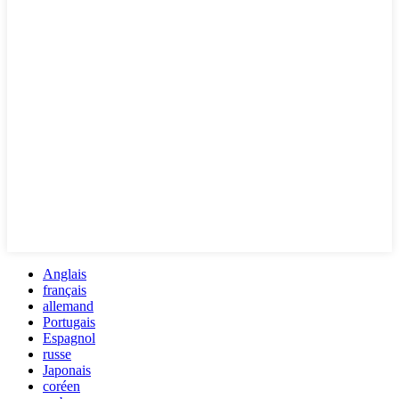
Anglais
français
allemand
Portugais
Espagnol
russe
Japonais
coréen