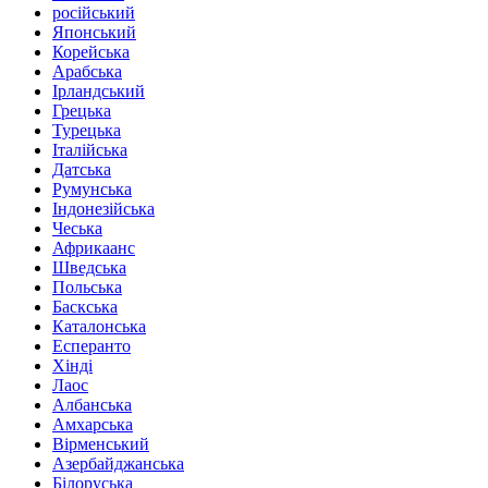
російський
Японський
Корейська
Арабська
Ірландський
Грецька
Турецька
Італійська
Датська
Румунська
Індонезійська
Чеська
Африкаанс
Шведська
Польська
Баскська
Каталонська
Есперанто
Хінді
Лаос
Албанська
Амхарська
Вірменський
Азербайджанська
Білоруська