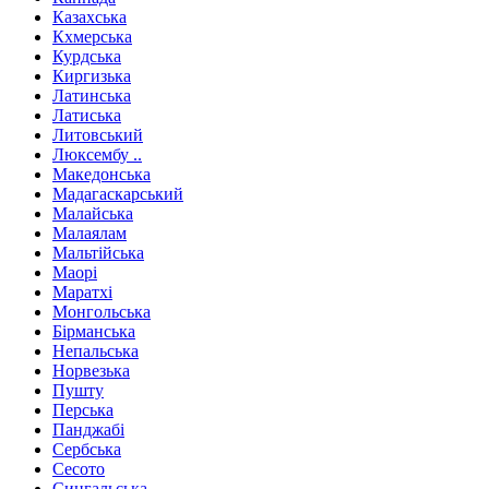
Казахська
Кхмерська
Курдська
Киргизька
Латинська
Латиська
Литовський
Люксембу ..
Македонська
Мадагаскарський
Малайська
Малаялам
Мальтійська
Маорі
Маратхі
Монгольська
Бірманська
Непальська
Норвезька
Пушту
Перська
Панджабі
Сербська
Сесото
Сингальська