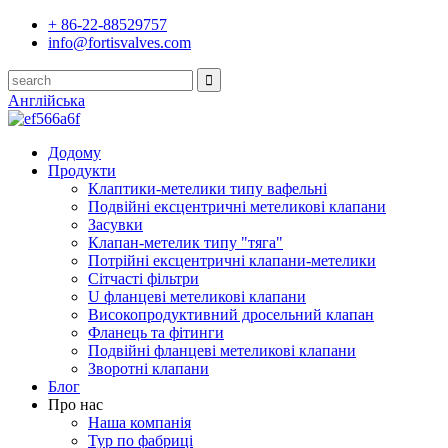
+ 86-22-88529757
info@fortisvalves.com
Англійська
Додому
Продукти
Клаптики-метелики типу вафельні
Подвійні ексцентричні метеликові клапани
Засувки
Клапан-метелик типу "тяга"
Потрійні ексцентричні клапани-метелики
Сітчасті фільтри
U фланцеві метеликові клапани
Високопродуктивний дросельний клапан
Фланець та фітинги
Подвійні фланцеві метеликові клапани
Зворотні клапани
Блог
Про нас
Наша компанія
Тур по фабриці