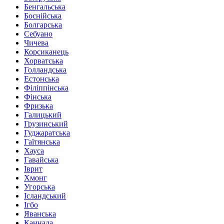
Бенгальська
Боснійська
Болгарська
Себуано
Чичева
Корсиканець
Хорватська
Голландська
Естонська
Філіппінська
Фінська
Фризька
Галицький
Грузинський
Гуджаратська
Гаїтянська
Хауса
Гавайська
Іврит
Хмонг
Угорська
Ісландський
Ігбо
Яванська
Каннада