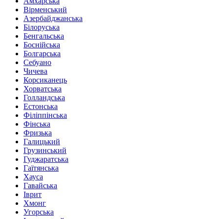
Амхарська
Вірменський
Азербайджанська
Білоруська
Бенгальська
Боснійська
Болгарська
Себуано
Чичева
Корсиканець
Хорватська
Голландська
Естонська
Філіппінська
Фінська
Фризька
Галицький
Грузинський
Гуджаратська
Гаїтянська
Хауса
Гавайська
Іврит
Хмонг
Угорська