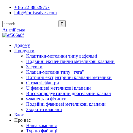
+ 86-22-88529757
info@fortisvalves.com
Англійська
Додому
Продукти
Клаптики-метелики типу вафельні
Подвійні ексцентричні метеликові клапани
Засувки
Клапан-метелик типу "тяга"
Потрійні ексцентричні клапани-метелики
Сітчасті фільтри
U фланцеві метеликові клапани
Високопродуктивний дросельний клапан
Фланець та фітинги
Подвійні фланцеві метеликові клапани
Зворотні клапани
Блог
Про нас
Наша компанія
Тур по фабриці