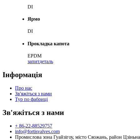
DI
Ярмо
DI
Прокладка капота
EPDM
запит
деталь
Інформація
Про нас
Зв'яжіться з нами
Тур по фабриці
Зв'яжіться з нами
+ 86-22-88529757
info@fortisvalves.com
Промислова зона Гуайзігоу, місто Сяожань, район Цзіньна