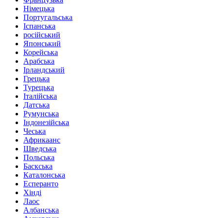
Німецька
Португальська
Іспанська
російський
Японський
Корейська
Арабська
Ірландський
Грецька
Турецька
Італійська
Датська
Румунська
Індонезійська
Чеська
Африкаанс
Шведська
Польська
Баскська
Каталонська
Есперанто
Хінді
Лаос
Албанська