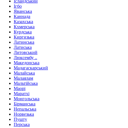
Ісландський
Ігбо
Яванська
Каннада
Казахська
Кхмерська
Курдська
Киргизька
Латинська
Латиська
Литовський
Люксембу ..
Македонська
Мадагаскарський
Малайська
Малаялам
Мальтійська
Маорі
Маратхі
Монгольська
Бірманська
Непальська
Норвезька
Пушту
Перська