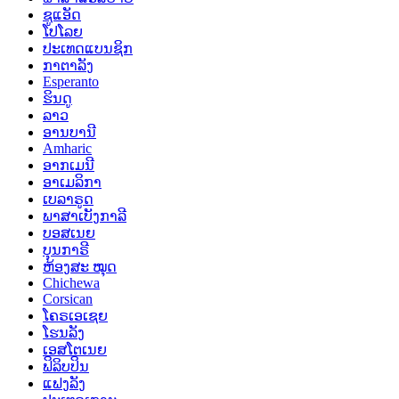
ຊູແອັດ
ໂປໂລຍ
ປະເທດແບນຊິກ
ກາຕາລັງ
Esperanto
ຮິນດູ
ລາວ
ອານບານີ
Amharic
ອາກເມນີ
ອາເມລິກາ
ເບລາຣູດ
ພາສາເບັງກາລີ
ບອສເນຍ
ບຸນກາຣີ
ຫ້ອງສະ ໝຸດ
Chichewa
Corsican
ໂຄຣເອເຊຍ
ໂຮນລັງ
ເອສໂຕເນຍ
ຟິລິບປິນ
ແຟງລັງ