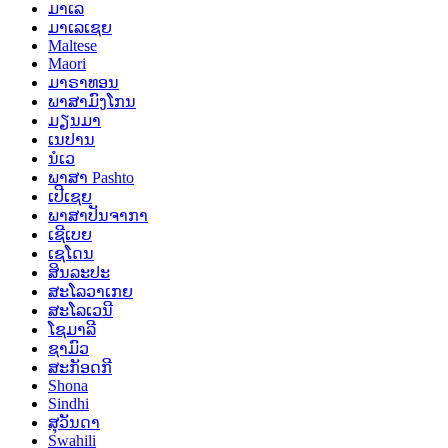
ມາເລ
ມາເລເຊຍ
Maltese
Maori
ມາຣາທອນ
ພາສາມົງໂກນ
ມຽນມາ
ເນປານ
ນໍເວ
ພາສາ Pashto
ເປີເຊຍ
ພາສາປັນຈາກາ
ເຊີເບຍ
ເຊໂດນ
ສິນລະປະ
ສະໂລວາເກຍ
ສະໂລເວນີ
ໂຊມາລີ
ຊາມົວ
ສະກັອດກີ
Shona
Sindhi
ສຸວັນດາ
Swahili