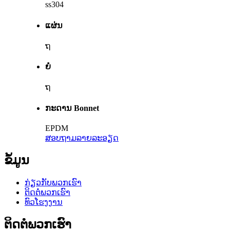
ss304
ແຜ່ນ
ຖ
ຍໍ
ຖ
ກະດານ Bonnet
EPDM
ສອບຖາມ
ລາຍລະອຽດ
ຂໍ້ມູນ
ກ່ຽວ​ກັບ​ພວກ​ເຮົາ
ຕິດ​ຕໍ່​ພວກ​ເຮົາ
ທົວໂຮງງານ
ຕິດ​ຕໍ່​ພວກ​ເຮົາ