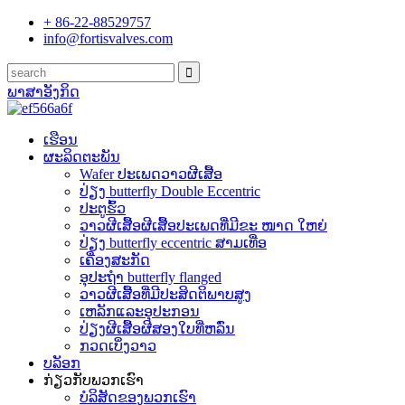
+ 86-22-88529757
info@fortisvalves.com
ພາສາອັງກິດ
ເຮືອນ
ຜະລິດຕະພັນ
Wafer ປະເພດວາວຜີເສື້ອ
ປ່ຽງ butterfly Double Eccentric
ປະຕູຮົ້ວ
ວາວຜີເສື້ອຜີເສື້ອປະເພດທີ່ມີຂະ ໜາດ ໃຫຍ່
ປ່ຽງ butterfly eccentric ສາມເທື່ອ
ເຄື່ອງສະກັດ
ອຸປະຖໍາ butterfly flanged
ວາວຜີເສື້ອທີ່ມີປະສິດຕິພາບສູງ
ເຫລັກແລະອຸປະກອນ
ປ່ຽງຜີເສື້ອຜີສອງໃບທີ່ຫລົ່ນ
ກວດເບິ່ງວາວ
ບລັອກ
ກ່ຽວ​ກັບ​ພວກ​ເຮົາ
ບໍລິສັດຂອງພວກເຮົາ