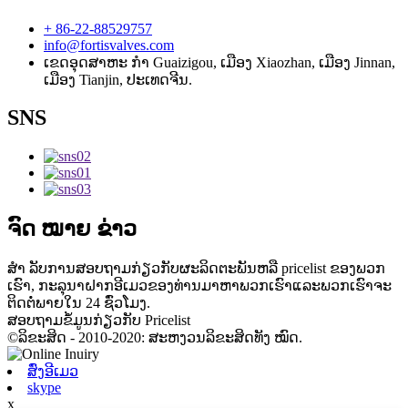
+ 86-22-88529757
info@fortisvalves.com
ເຂດອຸດສາຫະ ກຳ Guaizigou, ເມືອງ Xiaozhan, ເມືອງ Jinnan,
ເມືອງ Tianjin, ປະເທດຈີນ.
SNS
ຈົດ ໝາຍ ຂ່າວ
ສຳ ລັບການສອບຖາມກ່ຽວກັບຜະລິດຕະພັນຫລື pricelist ຂອງພວກ
ເຮົາ, ກະລຸນາຝາກອີເມວຂອງທ່ານມາຫາພວກເຮົາແລະພວກເຮົາຈະ
ຕິດຕໍ່ພາຍໃນ 24 ຊົ່ວໂມງ.
ສອບຖາມຂໍ້ມູນກ່ຽວກັບ Pricelist
©ລິຂະສິດ - 2010-2020: ສະຫງວນລິຂະສິດທັງ ໝົດ.
ສົ່ງອີເມວ
skype
x