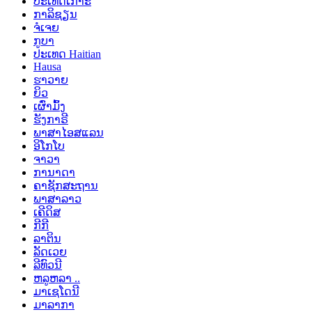
ປະເທດເກາະ
ກາລິຊຽນ
ຈໍເຈຍ
ກູບາ
ປະເທດ Haitian
Hausa
ຮາວາຍ
ຍິວ
ເຜົ່າມົ້ງ
ຮັງກາຣີ
ພາສາໄອສແລນ
ອິໂກໂບ
ຈາວາ
ການາດາ
ຄາຊັກສະຖານ
ພາສາລາວ
ເຄີດິສ
ກີກີ
ລາຕິນ
ລັດເວຍ
ລີທົວນີ
ຫລູຫລາ ..
ມາເຊໂດນີ
ມາລາກາ