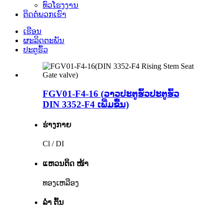
ທົວໂຮງງານ
ຕິດ​ຕໍ່​ພວກ​ເຮົາ
ເຮືອນ
ຜະລິດຕະພັນ
ປະຕູຮົ້ວ
FGV01-F4-16 (ວາວປະຕູຮົ້ວປະຕູຮົ້ວ
DIN 3352-F4 ເພີ່ມຂື້ນ)
ຮ່າງກາຍ
Cl / DI
ແຫວນຕິດ ໜ້າ
ທອງເຫລືອງ
ລຳ ຕົ້ນ