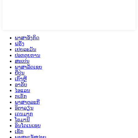
ພາສາອັງກິດ
ຝຣັ່ງ
ເຢຍລະມັນ
ປອກຕຸຍການ
ສະເປນ
ພາສາລັດເຊຍ
ຍີ່ປຸ່ນ
ເກົາຫຼີ
ອາຣັບ
ໄອແລນ
ກເຣັກ
ພາສາຕຸລະກີ
ອິຕາລຽນ
ເດນມາກ
ໂຣມານີ
ອິນໂດເນເຊຍ
ເຊັກ
ພາສາແອັສປາຍ