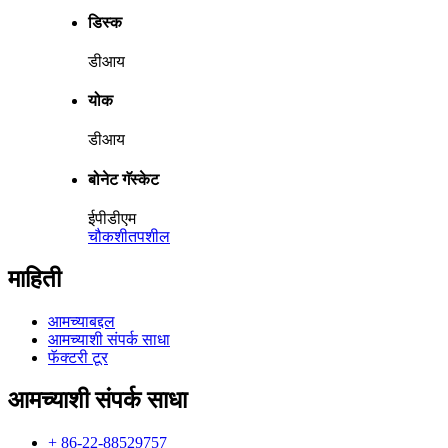
डिस्क
डीआय
योक
डीआय
बोनेट गॅस्केट
ईपीडीएम
चौकशी
तपशील
माहिती
आमच्याबद्दल
आमच्याशी संपर्क साधा
फॅक्टरी टूर
आमच्याशी संपर्क साधा
+ 86-22-88529757