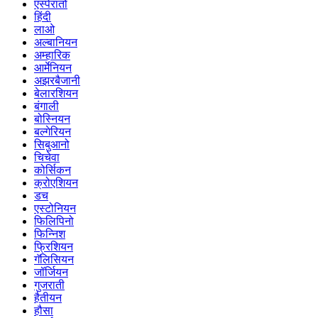
एस्पेरांतो
हिंदी
लाओ
अल्बानियन
अम्हारिक
आर्मेनियन
अझरबैजानी
बेलारशियन
बंगाली
बोस्नियन
बल्गेरियन
सिबुआनो
चिचेवा
कोर्सिकन
क्रोएशियन
डच
एस्टोनियन
फिलिपिनो
फिन्निश
फ्रिशियन
गॅलिसियन
जॉर्जियन
गुजराती
हैतीयन
हौसा