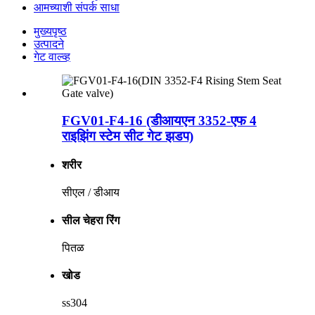
आमच्याशी संपर्क साधा
मुख्यपृष्ठ
उत्पादने
गेट वाल्व्ह
FGV01-F4-16 (डीआयएन 3352-एफ 4
राइझिंग स्टेम सीट गेट झडप)
शरीर
सीएल / डीआय
सील चेहरा रिंग
पितळ
खोड
ss304