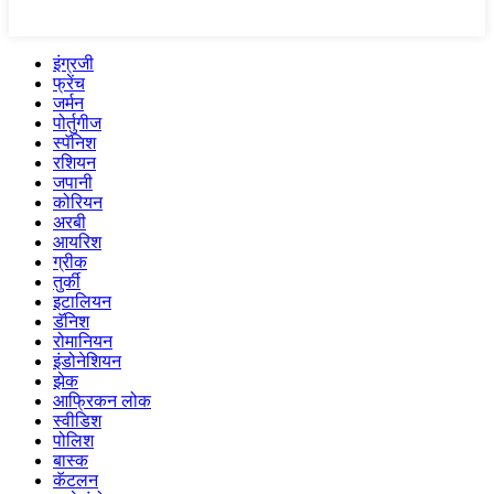
इंग्रजी
फ्रेंच
जर्मन
पोर्तुगीज
स्पॅनिश
रशियन
जपानी
कोरियन
अरबी
आयरिश
ग्रीक
तुर्की
इटालियन
डॅनिश
रोमानियन
इंडोनेशियन
झेक
आफ्रिकन लोक
स्वीडिश
पोलिश
बास्क
कॅटलन