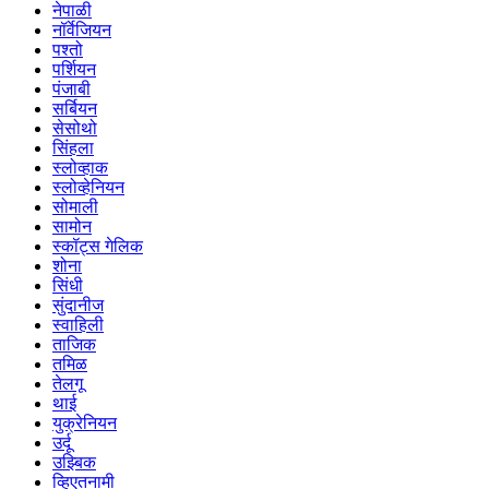
नेपाळी
नॉर्वेजियन
पश्तो
पर्शियन
पंजाबी
सर्बियन
सेसोथो
सिंहला
स्लोव्हाक
स्लोव्हेनियन
सोमाली
सामोन
स्कॉट्स गेलिक
शोना
सिंधी
सुंदानीज
स्वाहिली
ताजिक
तमिळ
तेलगू
थाई
युक्रेनियन
उर्दू
उझ्बिक
व्हिएतनामी