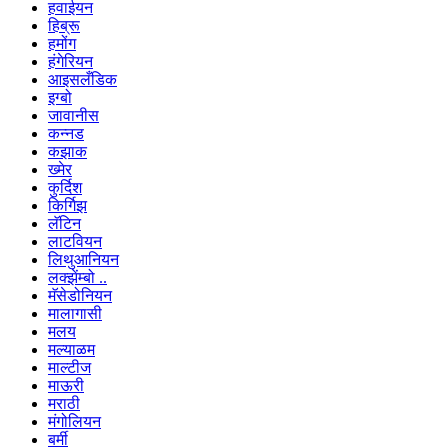
हवाईयन
हिब्रू
हमोंग
हंगेरियन
आइसलँडिक
इग्बो
जावानीस
कन्नड
कझाक
ख्मेर
कुर्दिश
किर्गिझ
लॅटिन
लाटवियन
लिथुआनियन
लक्झेंम्बो ..
मॅसेडोनियन
मालागासी
मलय
मल्याळम
माल्टीज
माऊरी
मराठी
मंगोलियन
बर्मी