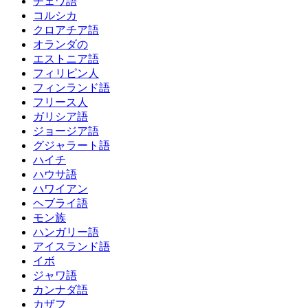
チェワ語
コルシカ
クロアチア語
オランダの
エストニア語
フィリピン人
フィンランド語
フリース人
ガリシア語
ジョージア語
グジャラート語
ハイチ
ハウサ語
ハワイアン
ヘブライ語
モン族
ハンガリー語
アイスランド語
イボ
ジャワ語
カンナダ語
カザフ