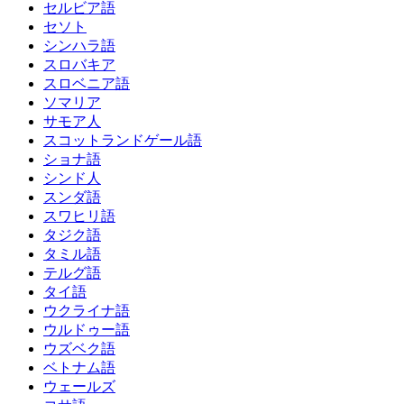
セルビア語
セソト
シンハラ語
スロバキア
スロベニア語
ソマリア
サモア人
スコットランドゲール語
ショナ語
シンド人
スンダ語
スワヒリ語
タジク語
タミル語
テルグ語
タイ語
ウクライナ語
ウルドゥー語
ウズベク語
ベトナム語
ウェールズ