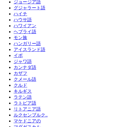
ジョージア語
グジャラート語
ハイチ
ハウサ語
ハワイアン
ヘブライ語
モン族
ハンガリー語
アイスランド語
イボ
ジャワ語
カンナダ語
カザフ
クメール語
クルド
キルギス
ラテン語
ラトビア語
リトアニア語
ルクセンブルク..
マケドニアの
マダガスカル