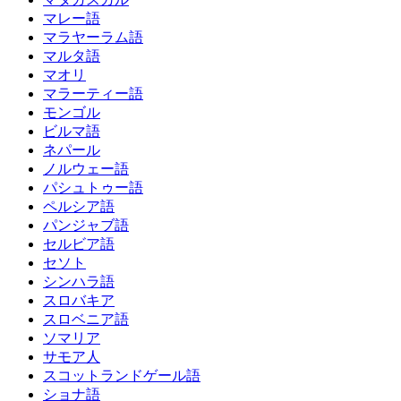
マレー語
マラヤーラム語
マルタ語
マオリ
マラーティー語
モンゴル
ビルマ語
ネパール
ノルウェー語
パシュトゥー語
ペルシア語
パンジャブ語
セルビア語
セソト
シンハラ語
スロバキア
スロベニア語
ソマリア
サモア人
スコットランドゲール語
ショナ語