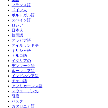
フランス語
ドイツ人
ポルトガル語
スペイン語
ロシア
日本人
韓国語
アラビア語
アイルランド語
ギリシャ語
トルコ語
イタリアの
デンマーク語
ルーマニア語
インドネシア語
チェコ語
アフリカーンス語
スウェーデンの
研磨
バスク
カタロニア語