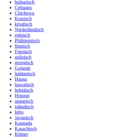
bulgarisch
Cebuano
Chichewa
Korsisch
kroatisch
Niederländisch
estnisch
Philippinisch
finnisch
Friesisch
galizisch
georgisch
Gujarati
haitianisch
Hausa
hawaiisch
hebräisch
Hmong
ungarisch
isländisch
Igbo
Javanisch
Kannada
Kasachisch
Khmer