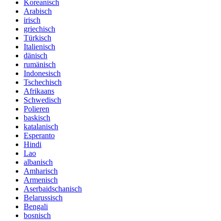
Koreanisch
Arabisch
irisch
griechisch
Türkisch
Italienisch
dänisch
rumänisch
Indonesisch
Tschechisch
Afrikaans
Schwedisch
Polieren
baskisch
katalanisch
Esperanto
Hindi
Lao
albanisch
Amharisch
Armenisch
Aserbaidschanisch
Belarussisch
Bengali
bosnisch