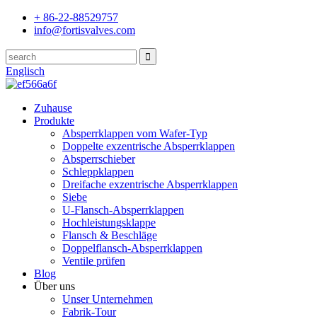
+ 86-22-88529757
info@fortisvalves.com
Englisch
Zuhause
Produkte
Absperrklappen vom Wafer-Typ
Doppelte exzentrische Absperrklappen
Absperrschieber
Schleppklappen
Dreifache exzentrische Absperrklappen
Siebe
U-Flansch-Absperrklappen
Hochleistungsklappe
Flansch & Beschläge
Doppelflansch-Absperrklappen
Ventile prüfen
Blog
Über uns
Unser Unternehmen
Fabrik-Tour