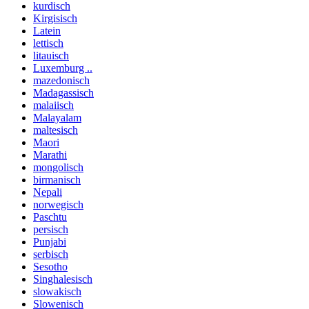
kurdisch
Kirgisisch
Latein
lettisch
litauisch
Luxemburg ..
mazedonisch
Madagassisch
malaiisch
Malayalam
maltesisch
Maori
Marathi
mongolisch
birmanisch
Nepali
norwegisch
Paschtu
persisch
Punjabi
serbisch
Sesotho
Singhalesisch
slowakisch
Slowenisch