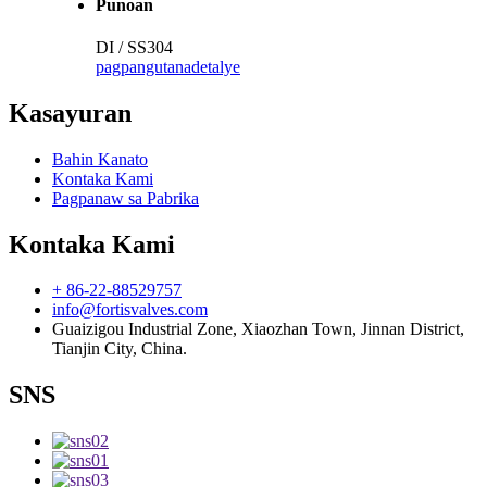
Punoan
DI / SS304
pagpangutana
detalye
Kasayuran
Bahin Kanato
Kontaka Kami
Pagpanaw sa Pabrika
Kontaka Kami
+ 86-22-88529757
info@fortisvalves.com
Guaizigou Industrial Zone, Xiaozhan Town, Jinnan District,
Tianjin City, China.
SNS