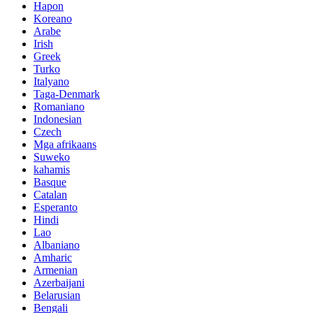
Hapon
Koreano
Arabe
Irish
Greek
Turko
Italyano
Taga-Denmark
Romaniano
Indonesian
Czech
Mga afrikaans
Suweko
kahamis
Basque
Catalan
Esperanto
Hindi
Lao
Albaniano
Amharic
Armenian
Azerbaijani
Belarusian
Bengali