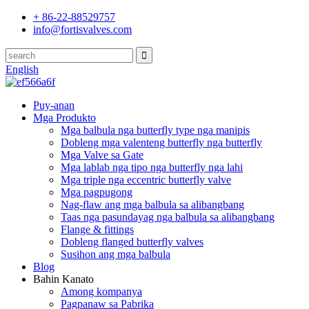
+ 86-22-88529757
info@fortisvalves.com
English
Puy-anan
Mga Produkto
Mga balbula nga butterfly type nga manipis
Dobleng mga valenteng butterfly nga butterfly
Mga Valve sa Gate
Mga lablab nga tipo nga butterfly nga lahi
Mga triple nga eccentric butterfly valve
Mga pagpugong
Nag-flaw ang mga balbula sa alibangbang
Taas nga pasundayag nga balbula sa alibangbang
Flange & fittings
Dobleng flanged butterfly valves
Susihon ang mga balbula
Blog
Bahin Kanato
Among kompanya
Pagpanaw sa Pabrika