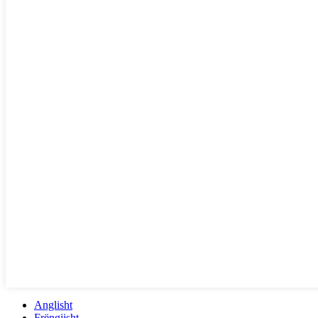
Anglisht
Frëngjisht