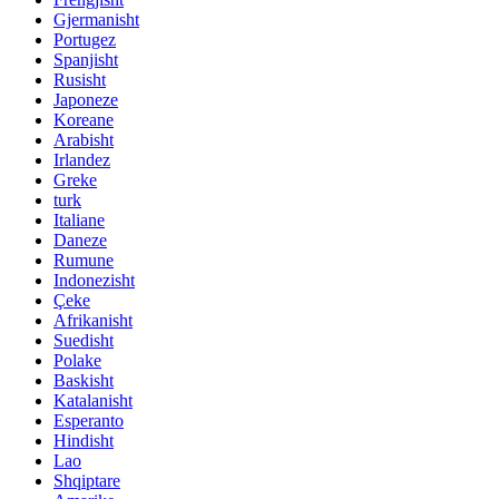
Gjermanisht
Portugez
Spanjisht
Rusisht
Japoneze
Koreane
Arabisht
Irlandez
Greke
turk
Italiane
Daneze
Rumune
Indonezisht
Çeke
Afrikanisht
Suedisht
Polake
Baskisht
Katalanisht
Esperanto
Hindisht
Lao
Shqiptare