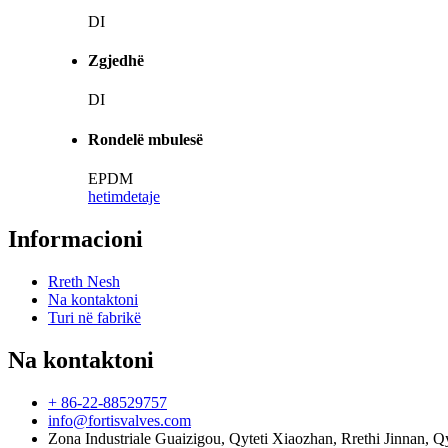
DI
Zgjedhë
DI
Rondelë mbulesë
EPDM
hetim
detaje
Informacioni
Rreth Nesh
Na kontaktoni
Turi në fabrikë
Na kontaktoni
+ 86-22-88529757
info@fortisvalves.com
Zona Industriale Guaizigou, Qyteti Xiaozhan, Rrethi Jinnan, Qy