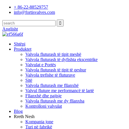
+ 86-22-88529757
info@fortisvalves.com
Anglisht
Shtëpi
Produktet
Valvola fluturash të tipit meshë
Valvola fluturash të dyfishta ekscentrike
Valvulat e Portës
Valvola fluturash të tipit të qeshur
Valvola trefishe të fluturave
Sitë
Valvola fluturash me fllanxhë
Valvul fluture me performancë të lartë
Fllanxhë dhe pajisje
Valvola fluturash me dy fllanxha
Kontrolloni valvulat
Blog
Rreth Nesh
Kompania jone
Turi në fabrikë