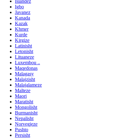
Islandez
Igbo
Javanez
Kanada
Kazak
Khmer
Kurde
Kirgize
Latinisht
Letonisht
Lituaneze
Luxembou ..
Maqedonas
Malagasy
Malajzisht
Malajalameze
Malteze
Maori
Maratisht
Mongolisht
Burmanisht
Nepalisht
Norvegjeze
Pushto
Persisht