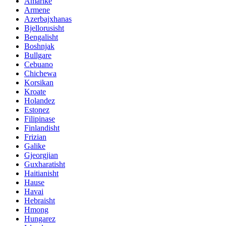
Amarike
Armene
Azerbajxhanas
Bjellorusisht
Bengalisht
Boshnjak
Bullgare
Cebuano
Chichewa
Korsikan
Kroate
Holandez
Estonez
Filipinase
Finlandisht
Frizian
Galike
Gjeorgjian
Guxharatisht
Haitianisht
Hause
Havai
Hebraisht
Hmong
Hungarez