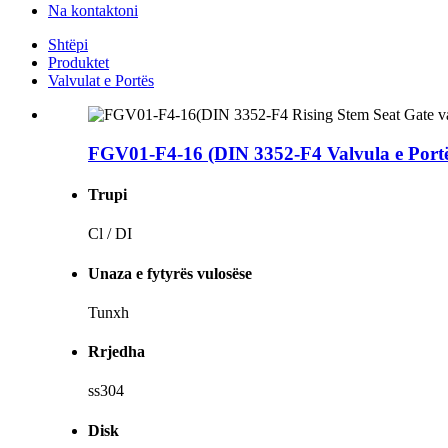
Na kontaktoni
Shtëpi
Produktet
Valvulat e Portës
FGV01-F4-16 (DIN 3352-F4 Valvula e Portës 
Trupi
Cl / DI
Unaza e fytyrës vulosëse
Tunxh
Rrjedha
ss304
Disk