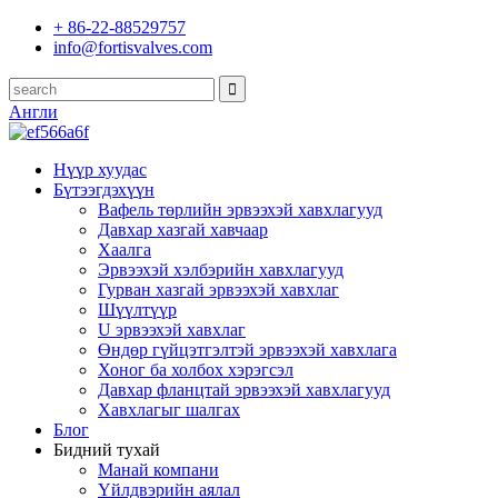
+ 86-22-88529757
info@fortisvalves.com
Англи
Нүүр хуудас
Бүтээгдэхүүн
Вафель төрлийн эрвээхэй хавхлагууд
Давхар хазгай хавчаар
Хаалга
Эрвээхэй хэлбэрийн хавхлагууд
Гурван хазгай эрвээхэй хавхлаг
Шүүлтүүр
U эрвээхэй хавхлаг
Өндөр гүйцэтгэлтэй эрвээхэй хавхлага
Хоног ба холбох хэрэгсэл
Давхар фланцтай эрвээхэй хавхлагууд
Хавхлагыг шалгах
Блог
Бидний тухай
Манай компани
Үйлдвэрийн аялал