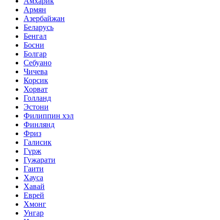
Амхарик
Армян
Азербайжан
Беларусь
Бенгал
Босни
Болгар
Себуано
Чичева
Корсик
Хорват
Голланд
Эстони
Филиппин хэл
Финлянд
Фриз
Галисик
Гүрж
Гужарати
Гаити
Хауса
Хавай
Еврей
Хмонг
Унгар