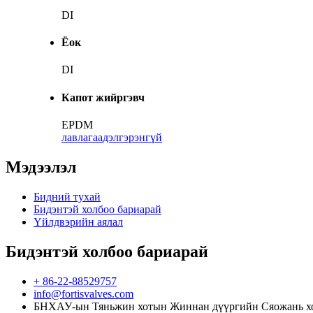
DI
Ёок
DI
Капот жийргэвч
EPDM
лавлагаа
дэлгэрэнгүй
Мэдээлэл
Бидний тухай
Бидэнтэй холбоо бариарай
Үйлдвэрийн аялал
Бидэнтэй холбоо бариарай
+ 86-22-88529757
info@fortisvalves.com
БНХАУ-ын Тяньжин хотын Жиннан дүүргийн Сяожань хот