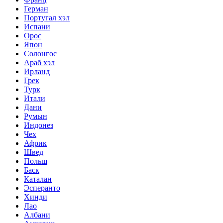
Герман
Португал хэл
Испани
Орос
Япон
Солонгос
Араб хэл
Ирланд
Грек
Турк
Итали
Дани
Румын
Индонез
Чех
Африк
Швед
Польш
Баск
Каталан
Эсперанто
Хинди
Лао
Албани