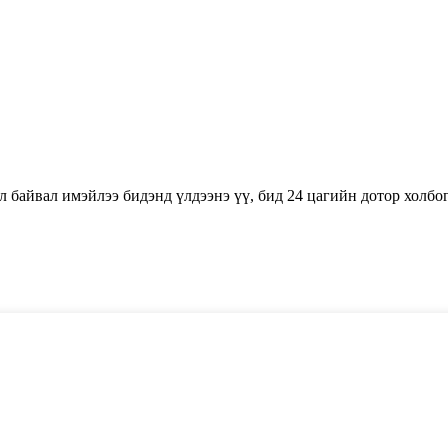
л байвал имэйлээ бидэнд үлдээнэ үү, бид 24 цагийн дотор холбо