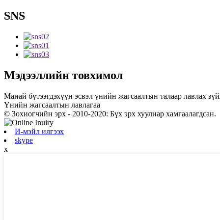
SNS
Мэдээллийн товхимол
Манай бүтээгдэхүүн эсвэл үнийн жагсаалтын талаар лавлах зүй
Үнийн жагсаалтын лавлагаа
© Зохиогчийн эрх - 2010-2020: Бүх эрх хуулиар хамгаалагдсан.
И-мэйл илгээх
skype
x