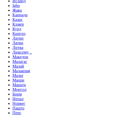
Исланд
Igbo
Жава
Каннада
Казах
Кхмер
Курд
Киргиз
Латин
Латви
Литва
Люксему ..
Македон
Малагас
Малай
Малаялам
Мальт
Маори
Марати
Монгол
Бирм
Непал
Норвег
Пашто
Перс