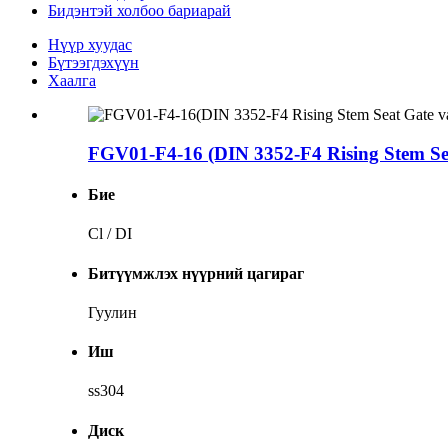
Бидэнтэй холбоо бариарай
Нүүр хуудас
Бүтээгдэхүүн
Хаалга
FGV01-F4-16 (DIN 3352-F4 Rising Stem Se
Бие
Cl / DI
Битүүмжлэх нүүрний цагираг
Гуулин
Иш
ss304
Диск