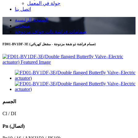
جولة في المعمل
اتصل بنا
الصفحة الرئيسية
منتجات
صمامات فراشة ذات حواف مزدوجة
FD01-BV1DF-3E (صمام فراشة ذو شفة مزدوجة - مشغل كهربائي)
الجسم
Cl / DI
Pn (اتصال)