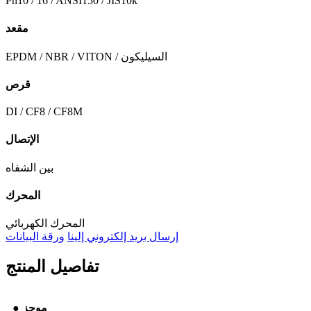
Pn10 / 16 / ANSI150 / JIS10k
مقعد
EPDM / NBR / VITON / السيليكون
قرص
DI / CF8 / CF8M
الإتصال
بين الشفاه
المحرك
المحرك الكهربائي
إرسال بريد إلكتروني إلينا
ورقة البيانات
تفاصيل المنتج
● موجز