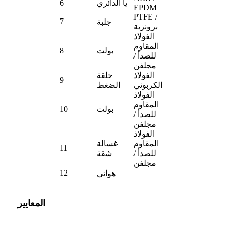
يا الدائري
6
EPDM
PTFE /
7
جلبة
برونزية
الفولاذ
المقاوم
بولت
8
للصدأ /
مجلفن
الفولاذ
حلقة
9
الكربوني
الضغط
الفولاذ
المقاوم
بولت
10
للصدأ /
مجلفن
الفولاذ
المقاوم
غسالة
11
للصدأ /
شقة
مجلفن
12
هوائي
المعايير