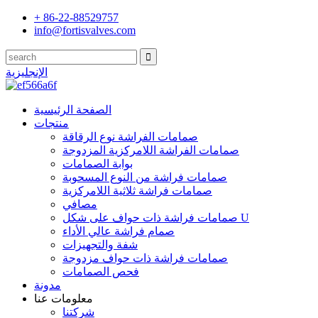
+ 86-22-88529757
info@fortisvalves.com
الإنجليزية
الصفحة الرئيسية
منتجات
صمامات الفراشة نوع الرقاقة
صمامات الفراشة اللامركزية المزدوجة
بوابة الصمامات
صمامات فراشة من النوع المسحوبة
صمامات فراشة ثلاثية اللامركزية
مصافي
صمامات فراشة ذات حواف على شكل U
صمام فراشة عالي الأداء
شفة والتجهيزات
صمامات فراشة ذات حواف مزدوجة
فحص الصمامات
مدونة
معلومات عنا
شركتنا