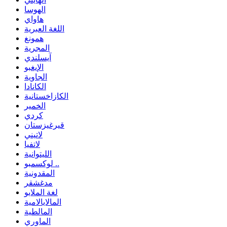
الهوسا
هاواي
اللغة العبرية
همونغ
المجرية
آيسلندي
الإيغبو
الجاوية
الكانادا
الكازاخستانية
الخمير
كردي
قيرغيزستان
لاتيني
لاتفيا
الليتوانية
لوكسمبو ..
المقدونية
مدغشقر
لغة الملايو
المالايالامية
المالطية
الماوري