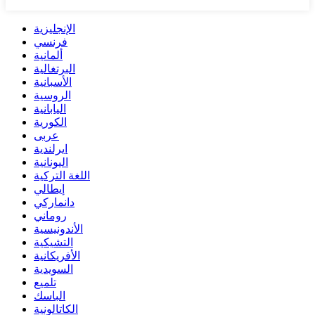
الإنجليزية
فرنسي
ألمانية
البرتغالية
الأسبانية
الروسية
اليابانية
الكورية
عربى
ايرلندية
اليونانية
اللغة التركية
إيطالي
دانماركي
روماني
الأندونيسية
التشيكية
الأفريكانية
السويدية
تلميع
الباسك
الكاتالونية