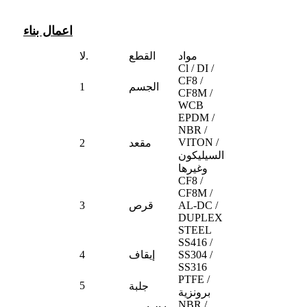
اعمال بناء
مواد
القطع
لا.
Cl / DI /
CF8 /
الجسم
1
CF8M /
WCB
EPDM /
NBR /
VITON /
مقعد
2
السيليكون
وغيرها
CF8 /
CF8M /
AL-DC /
قرص
3
DUPLEX
STEEL
SS416 /
SS304 /
إيقاف
4
SS316
PTFE /
5
جلبة
برونزية
NBR /