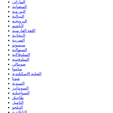
الماراثى
المنغولية
البورمية
النيبالية
النرويجية
الباشتو
اللغة الفارسية
البنجابية
الصربية
سيسوتو
السنهالية
السلوفاكية
السلوفينية
صومالي
ساموا
الغيلية الاسكتلندية
شونا
السندية
السوندانيز
السواحيلية
طاجيك
التاميل
التيلجو
التايلاندية