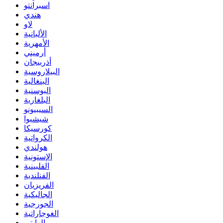
اسبرانتو
هندي
لاو
الألبانية
الأمهرية
أرميني
أذربيجان
البيلاروسية
البنغالية
البوسنية
البلغارية
السيبيونو
شيشيوا
كورسيكا
الكرواتية
هولندي
الإستونية
الفلبينية
الفنلندية
الفريزيان
الجاليكية
الجورجية
الغوجاراتية
الهايتي