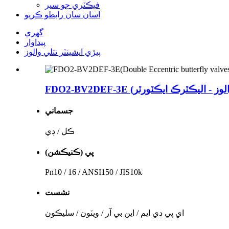
فيڪٽري جو سير
اسان سان رابطو ڪريو
گهري
پيداوار
ٻيڙي ايشينٽر تتلي والوز
جسماني
ڪل / ڊي
پي (ڪنيڪشن)
Pn10 / 16 / ANSI150 / JIS10k
نشست
اي پي ڊي ايم / اين بي آر / ويٽون / سليڪون