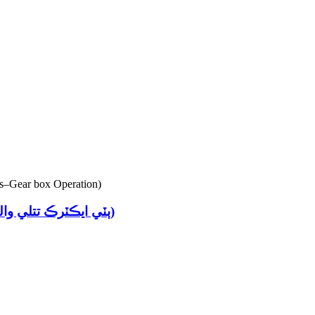
FDO2-BV2DEF-3G (ٻٽي ايڪٽرڪ تتلي والوز - گيئر باڪس آپريشن)