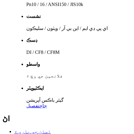
Pn10 / 16 / ANSI150 / JIS10k
نشست
اي پي ڊي ايم / اين بي آر / ويٽون / سليڪون
ڊسڪ
DI / CF8 / CF8M
واسطو
فلانجين جي وچ ۾
ايڪٽيويٽر
گيئر باڪس آپريشن
جاچ
تفصيل
اڻ
اسان جي باري ۾