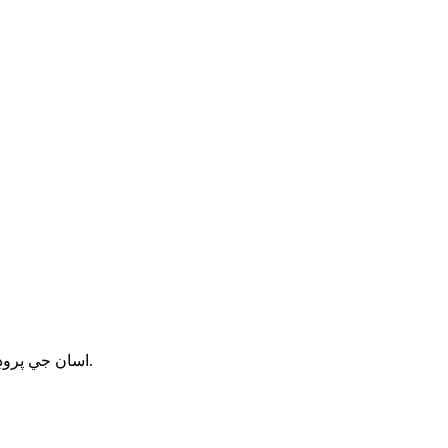
اسان جي پروڊڪٽس يا قيمتي شين جي باري ۾ پڇڻ لاءِ ، مهرباني ڪري پنهنجو اي ميل اسان ڏانهن ڇڏينداسين ۽ اسان 24 ڪلاڪن اندر رابطي ۾ رهنداسين.