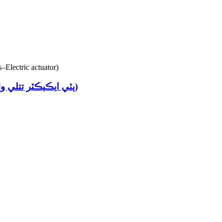
FDO2-BV2DEF-3E (ٻٽي ايڪيڪٽر تتلي والوز - اليڪٽرڪ ايڪٽورٽر)