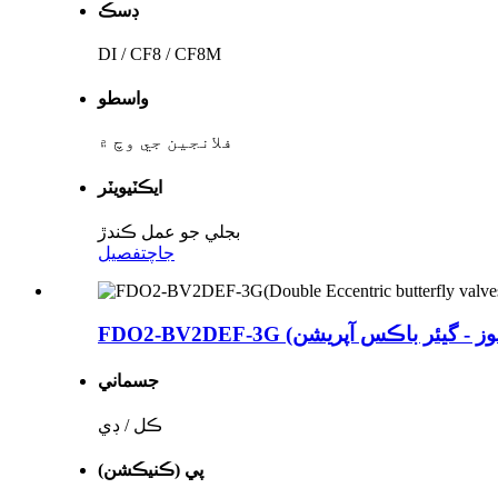
ڊسڪ
DI / CF8 / CF8M
واسطو
فلانجين جي وچ ۾
ايڪٽيويٽر
بجلي جو عمل ڪندڙ
جاچ
تفصيل
جسماني
ڪل / ڊي
پي (ڪنيڪشن)