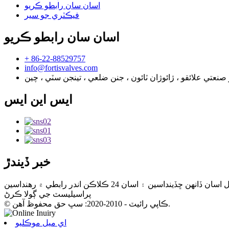
اسان سان رابطو ڪريو
فيڪٽري جو سير
اسان سان رابطو ڪريو
+ 86-22-88529757
info@fortisvalves.com
ايس اين ايس
خبر ڏيندڙ
پراسيليسٽ جي ڳولا ڪرڻ
© ڪاپي رائيٽ - 2010-2020: سڀ حق محفوظ آهن.
اي ميل موڪليو