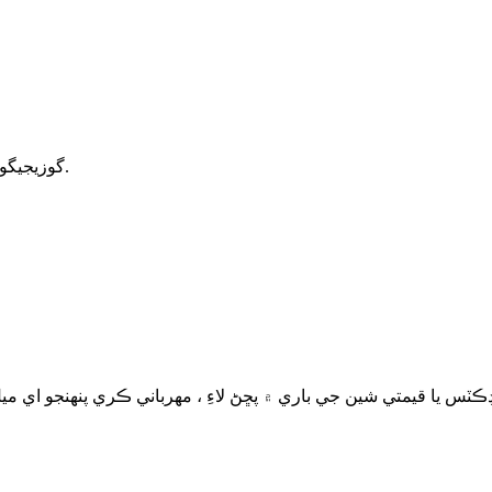
گوزيجيگو صنعتي علائقو ، ژائوژان ٽائون ، جنن ضلعي ، تينجن سٽي ، چين.