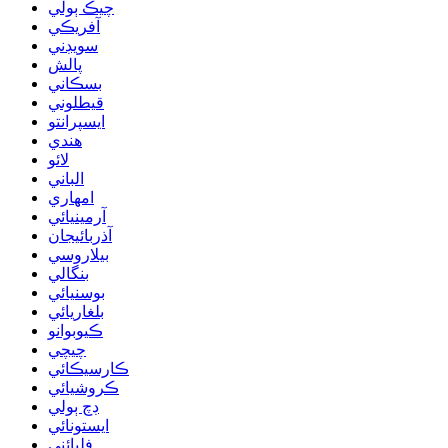
چيڪ ٻولي
آفريڪي
سويڊني
پالش
بسڪاني
قيطلوني
ايسپرانتو
هندي
لائو
الباني
امهاري
آرمينيائي
آذربائيجان
بيلاروسي
بنگالي
بوسنيائي
بلغاريائي
ڪيوبوانو
چيچي
ڪارسيڪائي
ڪروشيائي
ڊچ ٻولي
ايستونائي
فلپائني