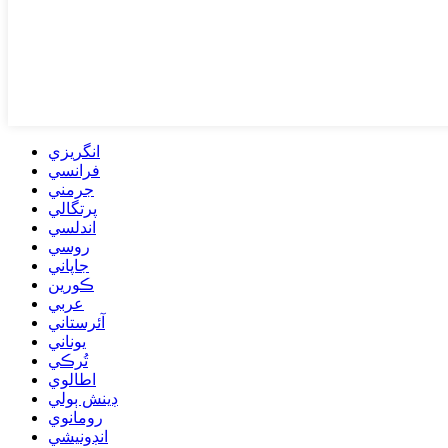
انگريزي
فرانسي
جرمني
پرتگالي
اندلسي
روسي
جاپاني
ڪورين
عربي
آئرستاني
يوناني
تُرڪي
اطالوي
ڊينش ٻولي
رومانوي
انڊونيشي