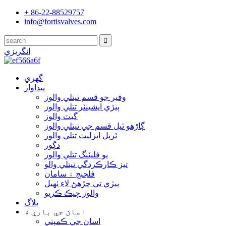
+ 86-22-88529757
info@fortisvalves.com
انگريزي
گهري
پيداوار
وفير جو قسم تیتلي والوز
ٻيڙي ايشينٽر تتلي والوز
گيٽ والوز
ڳاڙھو ٿيل قسم جي تیتلي والوز
ٽرپل ايزليٽ تتلي والوز
دڳور
يو فليٽنگ تتلي والوز
تيز ڪارڪردگي تیتلي والو
فلجنج ۽ سامان
ٻيڙي تي چڙهڻ لاءِ ٺهيل
والوز چيڪ ڪريو
بلاگ
اسان جي باري ۾
اسان جي ڪمپني