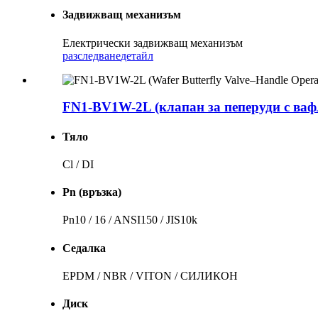
Задвижващ механизъм
Електрически задвижващ механизъм
разследване
детайл
FN1-BV1W-2L (клапан за пеперуди с вафл
Тяло
Cl / DI
Pn (връзка)
Pn10 / 16 / ANSI150 / JIS10k
Седалка
EPDM / NBR / VITON / СИЛИКОН
Диск