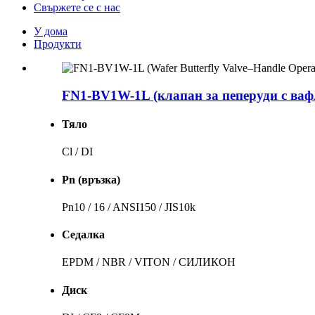
Свържете се с нас
У дома
Продукти
FN1-BV1W-1L (клапан за пеперуди с вафл
Тяло
Cl / DI
Pn (връзка)
Pn10 / 16 / ANSI150 / JIS10k
Седалка
EPDM / NBR / VITON / СИЛИКОН
Диск