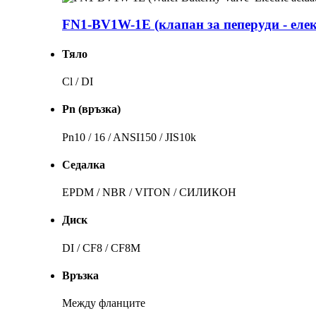
FN1-BV1W-1E (клапан за пеперуди - ел
Тяло
Cl / DI
Pn (връзка)
Pn10 / 16 / ANSI150 / JIS10k
Седалка
EPDM / NBR / VITON / СИЛИКОН
Диск
DI / CF8 / CF8M
Връзка
Между фланците