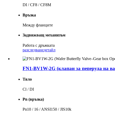
DI / CF8 / CF8M
Връзка
Между фланците
Задвижващ механизъм
Работа с дръжката
разследване
детайл
FN1-BV1W-2G (клапан за пеперуда на ваф
Тяло
Cl / DI
Pn (връзка)
Pn10 / 16 / ANSI150 / JIS10k