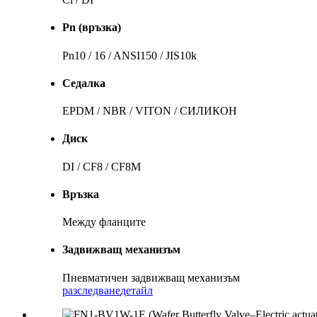
Pn (връзка)
Pn10 / 16 / ANSI150 / JIS10k
Седалка
EPDM / NBR / VITON / СИЛИКОН
Диск
DI / CF8 / CF8M
Връзка
Между фланците
Задвижващ механизъм
Пневматичен задвижващ механизъм
разследване
детайл