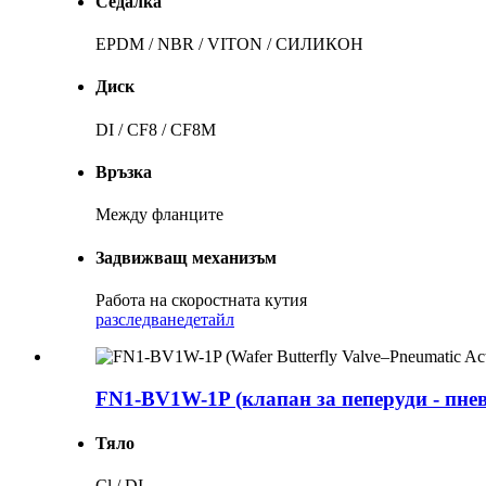
Седалка
EPDM / NBR / VITON / СИЛИКОН
Диск
DI / CF8 / CF8M
Връзка
Между фланците
Задвижващ механизъм
Работа на скоростната кутия
разследване
детайл
FN1-BV1W-1P (клапан за пеперуди - пн
Тяло
Cl / DI