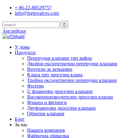
+ 86-22-88529757
info@fortisvalves.com
Английски
У дома
Продукти
Пеперудни клапани тип вафла
Двойни ексцентрични пеперудни клапани
Вентили за затваряне
Клапа тип дроселна клапа
Тройни ексцентрични пеперудни клапани
Филтри
U фланцови дроселни клапани
Високопроизводителен дроселен клапан
Фланец и фитинги
Двуфланцови дроселни клапани
Обратни клапани
Блог
За нас
Нашата компания
Фабрична обиколка