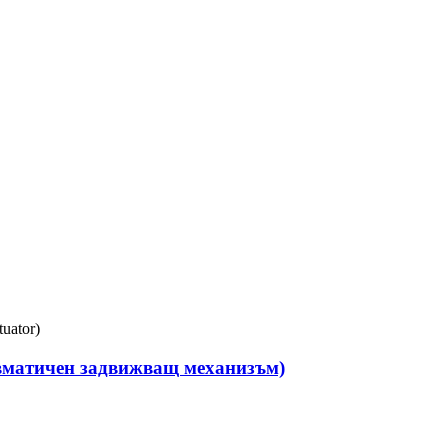
евматичен задвижващ механизъм)