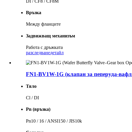
DI / CF8 / CF8M
Връзка
Между фланците
Задвижващ механизъм
Работа с дръжката
разследване
детайл
FN1-BV1W-1G (клапан за пеперуда-вафла
Тяло
Cl / DI
Pn (връзка)
Pn10 / 16 / ANSI150 / JIS10k