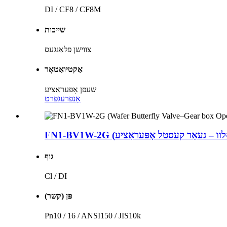
DI / CF8 / CF8M
שייכות
צווישן פלאַנגעס
אַקטיואַטאָר
שעפּן אָפּעראַציע
אָנפרעג
פּרט
גוף
Cl / DI
פּן (קשר)
Pn10 / 16 / ANSI150 / JIS10k