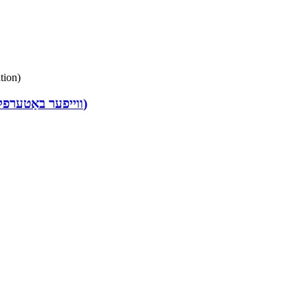
FN1-BV1W-2L (ווייפער באַטערפליי וואַלוו – האַנדלע אָפּעראַציע)