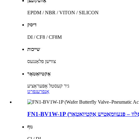
אַוועקזעצן
EPDM / NBR / VITON / SILICON
דיסק
DI / CF8 / CF8M
שייכות
צווישן פלאַנגעס
אַקטיואַטאָר
גיר קעסטל אָפּעראַציע
אָנפרעג
פּרט
גוף
Cl / DI