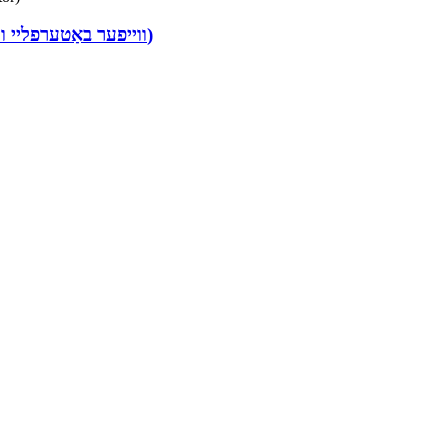
FN1-BV1W-1E (ווייפער באַטערפליי וואַלוו – עלעקטריק אַקטיואַטאָר)