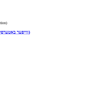
FN1-BV1W-1L (ווייפער באַטערפליי וואַלוו – האַנדלע אָפּעראַציע)