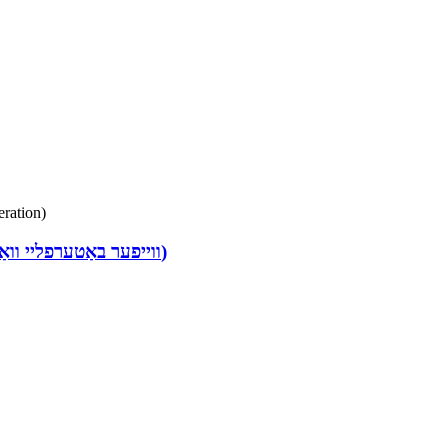
FN1-BV1W-1G (ווייפער באַטערפליי וואַלוו – געאַר קעסטל אָפּעראַציע)