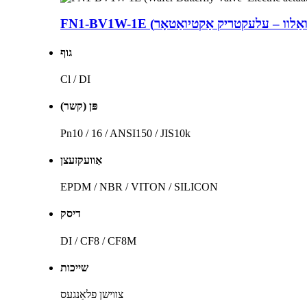
גוף
Cl / DI
פּן (קשר)
Pn10 / 16 / ANSI150 / JIS10k
אַוועקזעצן
EPDM / NBR / VITON / SILICON
דיסק
DI / CF8 / CF8M
שייכות
צווישן פלאַנגעס