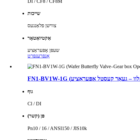
DI / CF8 / CF8M
שייכות
צווישן פלאַנגעס
אַקטיואַטאָר
שעפּן אָפּעראַציע
אָנפרעג
פּרט
גוף
Cl / DI
פּן (קשר)
Pn10 / 16 / ANSI150 / JIS10k