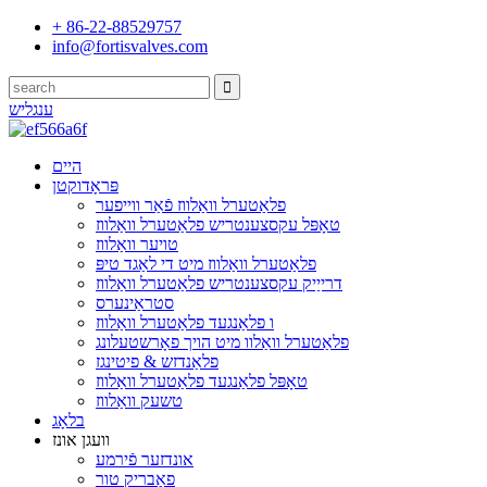
+ 86-22-88529757
info@fortisvalves.com
ענגליש
היים
פּראָדוקטן
פלאַטערל וואַלווז פֿאַר ווייפער
טאָפּל עקסצענטריש פלאַטערל וואַלווז
טויער וואַלווז
פלאַטערל וואַלווז מיט די לאַגד טיפּ
דרייַיק עקסצענטריש פלאַטערל וואַלווז
סטראַינערס
ו פלאַנגעד פלאַטערל וואַלווז
פלאַטערל וואַלוו מיט הויך פאָרשטעלונג
פלאַנדזש & פיטינגז
טאָפּל פלאַנגעד פלאַטערל וואַלווז
טשעק וואַלווז
בלאָג
וועגן אונז
אונדזער פֿירמע
פאַבריק טור