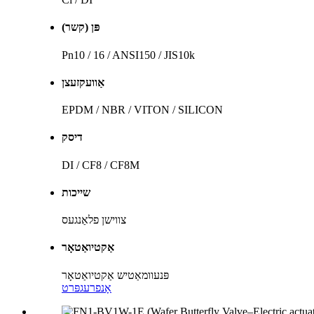
פּן (קשר)
Pn10 / 16 / ANSI150 / JIS10k
אַוועקזעצן
EPDM / NBR / VITON / SILICON
דיסק
DI / CF8 / CF8M
שייכות
צווישן פלאַנגעס
אַקטיואַטאָר
פּנעוומאַטיש אַקטיואַטאָר
אָנפרעג
פּרט