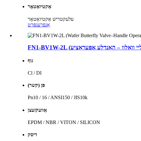
אַקטיואַטאָר
עלעקטריש אַקטיואַטאָר
אָנפרעג
פּרט
גוף
Cl / DI
פּן (קשר)
Pn10 / 16 / ANSI150 / JIS10k
אַוועקזעצן
EPDM / NBR / VITON / SILICON
דיסק