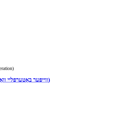
FN1-BV1W-2G (ווייפער באַטערפליי וואַלוו – געאַר קעסטל אָפּעראַציע)