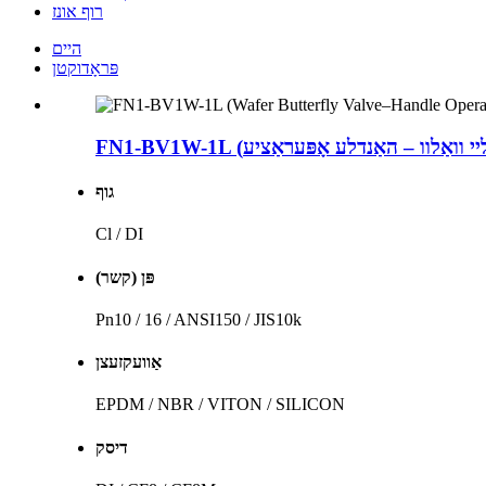
רוף אונז
היים
פּראָדוקטן
גוף
Cl / DI
פּן (קשר)
Pn10 / 16 / ANSI150 / JIS10k
אַוועקזעצן
EPDM / NBR / VITON / SILICON
דיסק