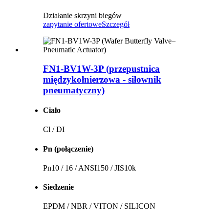
Działanie skrzyni biegów
zapytanie ofertowe
Szczegół
FN1-BV1W-3P (przepustnica
międzykołnierzowa - siłownik
pneumatyczny)
Ciało
Cl / DI
Pn (połączenie)
Pn10 / 16 / ANSI150 / JIS10k
Siedzenie
EPDM / NBR / VITON / SILICON