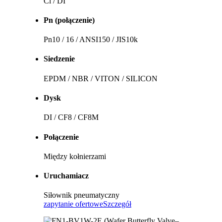
Cl / DI
Pn (połączenie)
Pn10 / 16 / ANSI150 / JIS10k
Siedzenie
EPDM / NBR / VITON / SILICON
Dysk
DI / CF8 / CF8M
Połączenie
Między kołnierzami
Uruchamiacz
Siłownik pneumatyczny
zapytanie ofertowe
Szczegół