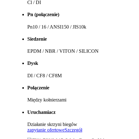
Cl / DI
Pn (połączenie)
Pn10 / 16 / ANSI150 / JIS10k
Siedzenie
EPDM / NBR / VITON / SILICON
Dysk
DI / CF8 / CF8M
Połączenie
Między kołnierzami
Uruchamiacz
Działanie skrzyni biegów
zapytanie ofertowe
Szczegół