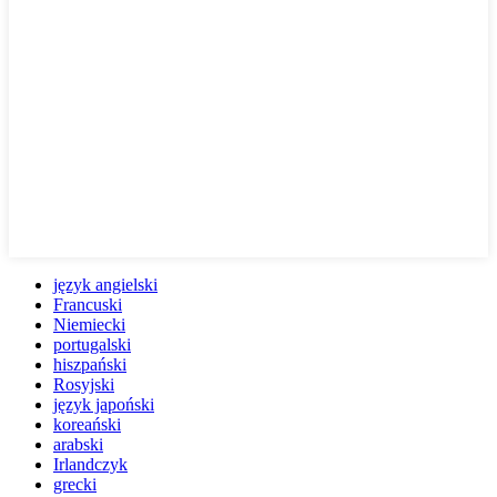
język angielski
Francuski
Niemiecki
portugalski
hiszpański
Rosyjski
język japoński
koreański
arabski
Irlandczyk
grecki