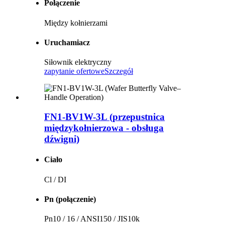
Połączenie
Między kołnierzami
Uruchamiacz
Siłownik elektryczny
zapytanie ofertowe
Szczegół
FN1-BV1W-3L (przepustnica
międzykołnierzowa - obsługa
dźwigni)
Ciało
Cl / DI
Pn (połączenie)
Pn10 / 16 / ANSI150 / JIS10k