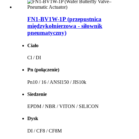
FN1-BV1W-1P (przepustnica
międzykołnierzowa - siłownik
pneumatyczny)
Ciało
Cl / DI
Pn (połączenie)
Pn10 / 16 / ANSI150 / JIS10k
Siedzenie
EPDM / NBR / VITON / SILICON
Dysk
DI / CF8 / CF8M