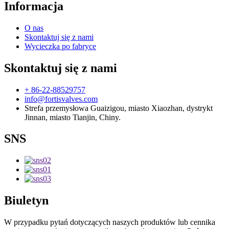
Informacja
O nas
Skontaktuj się z nami
Wycieczka po fabryce
Skontaktuj się z nami
+ 86-22-88529757
info@fortisvalves.com
Strefa przemysłowa Guaizigou, miasto Xiaozhan, dystrykt
Jinnan, miasto Tianjin, Chiny.
SNS
Biuletyn
W przypadku pytań dotyczących naszych produktów lub cennika