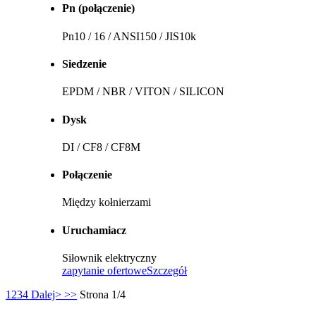
Pn (połączenie)
Pn10 / 16 / ANSI150 / JIS10k
Siedzenie
EPDM / NBR / VITON / SILICON
Dysk
DI / CF8 / CF8M
Połączenie
Między kołnierzami
Uruchamiacz
Siłownik elektryczny
zapytanie ofertowe
Szczegół
1
2
3
4
Dalej>
>>
Strona 1/4