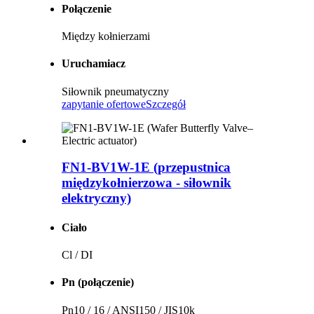
Połączenie
Między kołnierzami
Uruchamiacz
Siłownik pneumatyczny
zapytanie ofertowe
Szczegół
FN1-BV1W-1E (przepustnica
międzykołnierzowa - siłownik
elektryczny)
Ciało
Cl / DI
Pn (połączenie)
Pn10 / 16 / ANSI150 / JIS10k