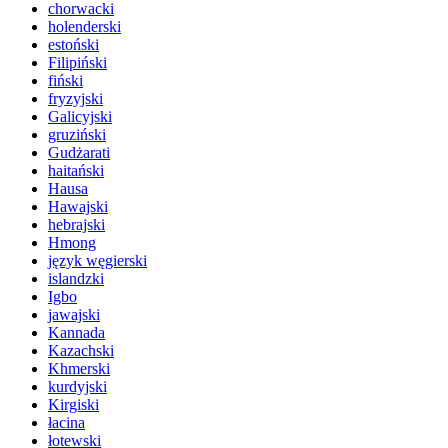
chorwacki
holenderski
estoński
Filipiński
fiński
fryzyjski
Galicyjski
gruziński
Gudżarati
haitański
Hausa
Hawajski
hebrajski
Hmong
język węgierski
islandzki
Igbo
jawajski
Kannada
Kazachski
Khmerski
kurdyjski
Kirgiski
łacina
łotewski