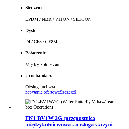
Siedzenie
EPDM / NBR / VITON / SILICON
Dysk
DI / CF8 / CF8M
Połączenie
Między kołnierzami
Uruchamiacz
Obsługa uchwytu
zapytanie ofertowe
Szczegół
FN1-BV1W-3G (przepustnica
międzykołnierzowa - obsługa skrzyni