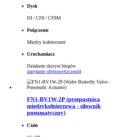
Dysk
DI / CF8 / CF8M
Połączenie
Między kołnierzami
Uruchamiacz
Działanie skrzyni biegów
zapytanie ofertowe
Szczegół
FN1-BV1W-2P (przepustnica
międzykołnierzowa - siłownik
pneumatyczny)
Ciało