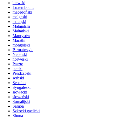
litewski
Luxembou ..
macedoński
malgaski
malajski
Malajalam
Maltański
Maorysów
Marathi
mongolski
Birmańczyk
Nepalski
norweski
Paszto
perski
Pendżabski
serbski
Sesotho
Syngaleski
słowacki
słoweński
Somalijski
Samoa
Szkocki gaelicki
Shona