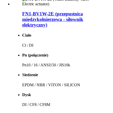
FN1-BV1W-2E (przepustnica
międzykołnierzowa - siłownik
elektryczny)
Ciało
Cl / DI
Pn (połączenie)
Pn10 / 16 / ANSI150 / JIS10k
Siedzenie
EPDM / NBR / VITON / SILICON
Dysk
DI / CF8 / CF8M