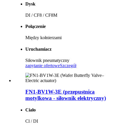
Dysk
DI / CF8 / CF8M
Połączenie
Między kołnierzami
Uruchamiacz
Siłownik pneumatyczny
zapytanie ofertowe
Szczegół
FN1-BV1W-3E (przepustnica
motylkowa - siłownik elektryczny)
Ciało
Cl / DI