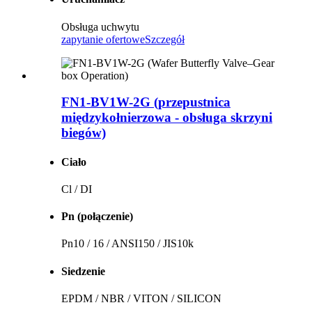
Obsługa uchwytu
zapytanie ofertowe
Szczegół
FN1-BV1W-2G (przepustnica
międzykołnierzowa - obsługa skrzyni
biegów)
Ciało
Cl / DI
Pn (połączenie)
Pn10 / 16 / ANSI150 / JIS10k
Siedzenie
EPDM / NBR / VITON / SILICON