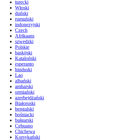
turecki
Włoski
duński
rumuński
indonezyjski
Czech
Afrikaans
szwedzki
Polskie
baskijski
Kataloński
esperanto
hinduski
Lao
albański
amharski
ormiański
azerbejdżański
Białoruski
bengalski
bośniacki
bułgarski
Cebuano
Chichewa
Korsykański