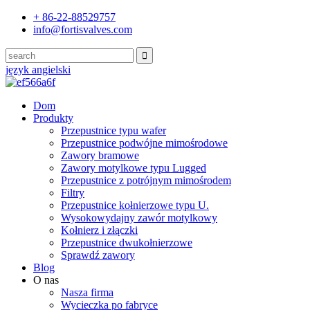
+ 86-22-88529757
info@fortisvalves.com
język angielski
Dom
Produkty
Przepustnice typu wafer
Przepustnice podwójne mimośrodowe
Zawory bramowe
Zawory motylkowe typu Lugged
Przepustnice z potrójnym mimośrodem
Filtry
Przepustnice kołnierzowe typu U.
Wysokowydajny zawór motylkowy
Kołnierz i złączki
Przepustnice dwukołnierzowe
Sprawdź zawory
Blog
O nas
Nasza firma
Wycieczka po fabryce