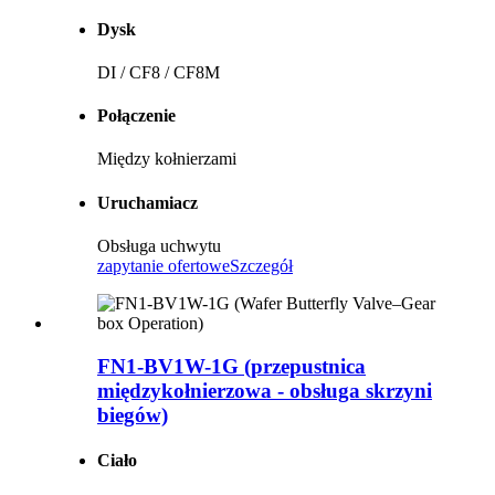
Dysk
DI / CF8 / CF8M
Połączenie
Między kołnierzami
Uruchamiacz
Obsługa uchwytu
zapytanie ofertowe
Szczegół
FN1-BV1W-1G (przepustnica
międzykołnierzowa - obsługa skrzyni
biegów)
Ciało