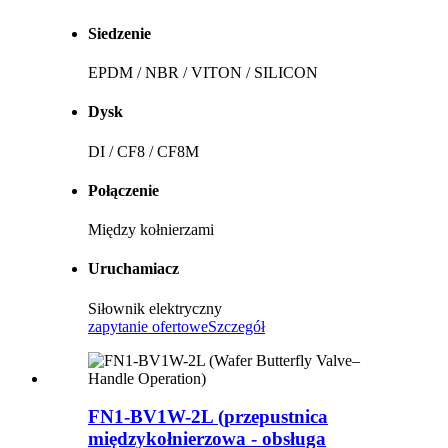
Siedzenie
EPDM / NBR / VITON / SILICON
Dysk
DI / CF8 / CF8M
Połączenie
Między kołnierzami
Uruchamiacz
Siłownik elektryczny
zapytanie ofertowe
Szczegół
FN1-BV1W-2L (przepustnica
międzykołnierzowa - obsługa