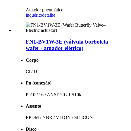
Atuador pneumático
inquérito
detalhe
FN1-BV1W-3E (válvula borboleta
wafer - atuador elétrico)
Corpo
Cl / DI
Pn (conexão)
Pn10 / 16 / ANSI150 / JIS10k
Assento
EPDM / NBR / VITON / SILICON
Disco