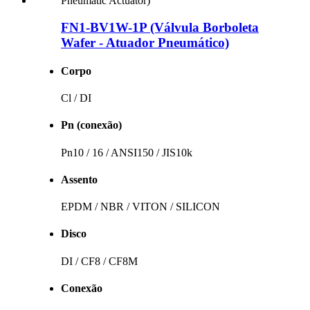
FN1-BV1W-1P (Válvula Borboleta
Wafer - Atuador Pneumático)
Corpo
Cl / DI
Pn (conexão)
Pn10 / 16 / ANSI150 / JIS10k
Assento
EPDM / NBR / VITON / SILICON
Disco
DI / CF8 / CF8M
Conexão