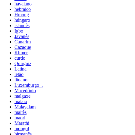
havaiano
hebraico
Hmong
húngaro
islandês
Igbo
Javanês
Canarim
Cazaque
Khmer
curdo
Quirguiz
Latina
letão
lituano
Luxemburgo ..
Macedônio
malgaxe
malaio
Malayalam
maltês
maori
Marathi
mongol
birmanês