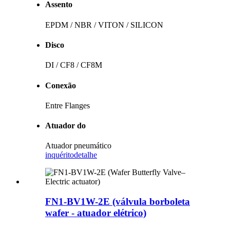
Assento
EPDM / NBR / VITON / SILICON
Disco
DI / CF8 / CF8M
Conexão
Entre Flanges
Atuador do
Atuador pneumático
inquérito
detalhe
FN1-BV1W-2E (válvula borboleta
wafer - atuador elétrico)