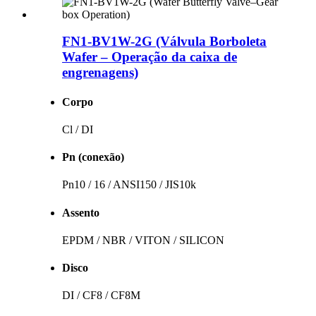
FN1-BV1W-2G (Válvula Borboleta
Wafer – Operação da caixa de
engrenagens)
Corpo
Cl / DI
Pn (conexão)
Pn10 / 16 / ANSI150 / JIS10k
Assento
EPDM / NBR / VITON / SILICON
Disco
DI / CF8 / CF8M