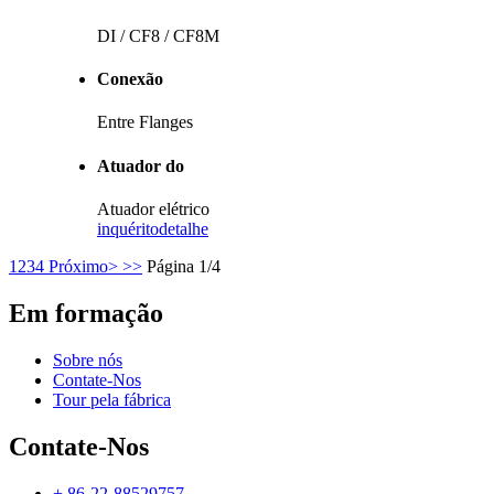
DI / CF8 / CF8M
Conexão
Entre Flanges
Atuador do
Atuador elétrico
inquérito
detalhe
1
2
3
4
Próximo>
>>
Página 1/4
Em formação
Sobre nós
Contate-Nos
Tour pela fábrica
Contate-Nos
+ 86-22-88529757