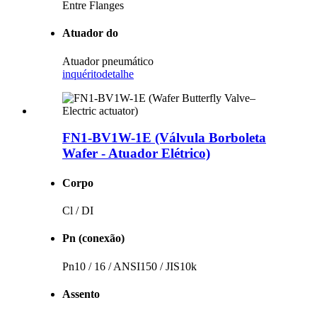
Entre Flanges
Atuador do
Atuador pneumático
inquérito
detalhe
FN1-BV1W-1E (Válvula Borboleta
Wafer - Atuador Elétrico)
Corpo
Cl / DI
Pn (conexão)
Pn10 / 16 / ANSI150 / JIS10k
Assento