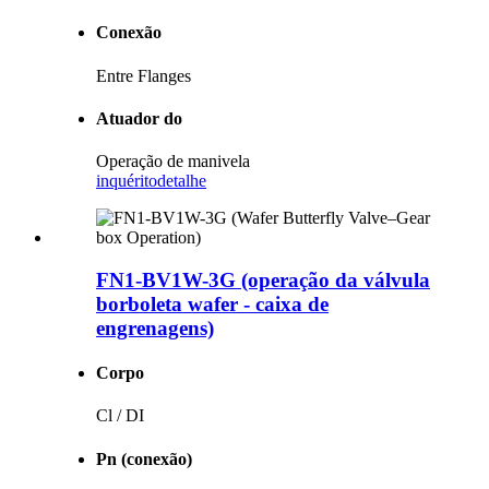
Conexão
Entre Flanges
Atuador do
Operação de manivela
inquérito
detalhe
FN1-BV1W-3G (operação da válvula
borboleta wafer - caixa de
engrenagens)
Corpo
Cl / DI
Pn (conexão)