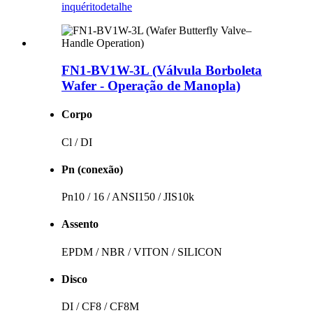
inquérito
detalhe
FN1-BV1W-3L (Válvula Borboleta
Wafer - Operação de Manopla)
Corpo
Cl / DI
Pn (conexão)
Pn10 / 16 / ANSI150 / JIS10k
Assento
EPDM / NBR / VITON / SILICON
Disco
DI / CF8 / CF8M