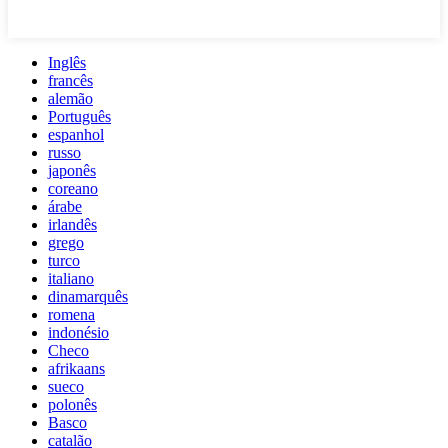
Inglês
francês
alemão
Português
espanhol
russo
japonês
coreano
árabe
irlandês
grego
turco
italiano
dinamarquês
romena
indonésio
Checo
afrikaans
sueco
polonês
Basco
catalão