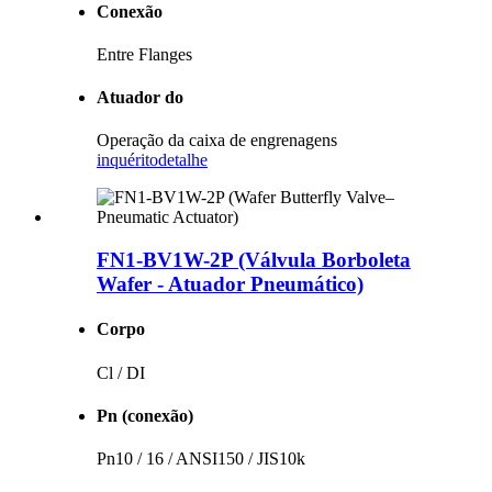
Conexão
Entre Flanges
Atuador do
Operação da caixa de engrenagens
inquérito
detalhe
FN1-BV1W-2P (Válvula Borboleta
Wafer - Atuador Pneumático)
Corpo
Cl / DI
Pn (conexão)
Pn10 / 16 / ANSI150 / JIS10k