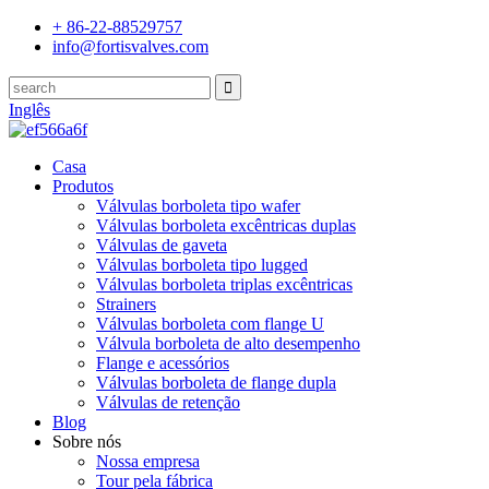
+ 86-22-88529757
info@fortisvalves.com
Inglês
Casa
Produtos
Válvulas borboleta tipo wafer
Válvulas borboleta excêntricas duplas
Válvulas de gaveta
Válvulas borboleta tipo lugged
Válvulas borboleta triplas excêntricas
Strainers
Válvulas borboleta com flange U
Válvula borboleta de alto desempenho
Flange e acessórios
Válvulas borboleta de flange dupla
Válvulas de retenção
Blog
Sobre nós
Nossa empresa
Tour pela fábrica