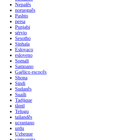
Nepalês
norueguês
Pashto
persa
Punjabi
sérvio
Sesotho
Sinhala
Eslovaco
esloveno
Somali
Samoano
Gaélico escocês
Shona
Sindi
Sudanês
Suaíli
Tadjique
tâmil
Telugu
tailandês
ucraniano
urdu
Uzbeque
vietnamita