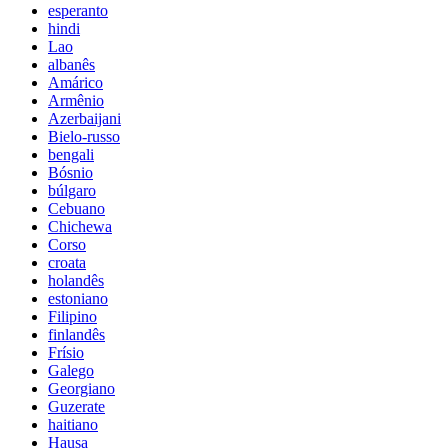
esperanto
hindi
Lao
albanês
Amárico
Armênio
Azerbaijani
Bielo-russo
bengali
Bósnio
búlgaro
Cebuano
Chichewa
Corso
croata
holandês
estoniano
Filipino
finlandês
Frísio
Galego
Georgiano
Guzerate
haitiano
Hausa