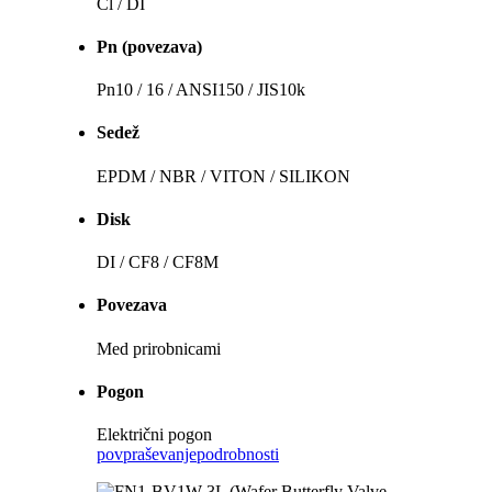
Cl / DI
Pn (povezava)
Pn10 / 16 / ANSI150 / JIS10k
Sedež
EPDM / NBR / VITON / SILIKON
Disk
DI / CF8 / CF8M
Povezava
Med prirobnicami
Pogon
Električni pogon
povpraševanje
podrobnosti