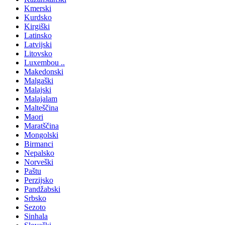
Kmerski
Kurdsko
Kirgiški
Latinsko
Latvijski
Litovsko
Luxembou ..
Makedonski
Malgaški
Malajski
Malajalam
Malteščina
Maori
Maratščina
Mongolski
Birmanci
Nepalsko
Norveški
Paštu
Perzijsko
Pandžabski
Srbsko
Sezoto
Sinhala