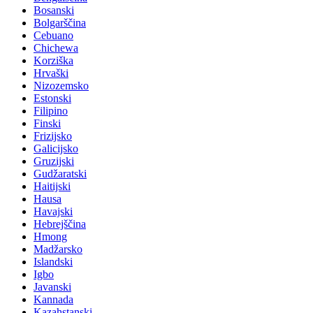
Bosanski
Bolgarščina
Cebuano
Chichewa
Korziška
Hrvaški
Nizozemsko
Estonski
Filipino
Finski
Frizijsko
Galicijsko
Gruzijski
Gudžaratski
Haitijski
Hausa
Havajski
Hebrejščina
Hmong
Madžarsko
Islandski
Igbo
Javanski
Kannada
Kazahstanski