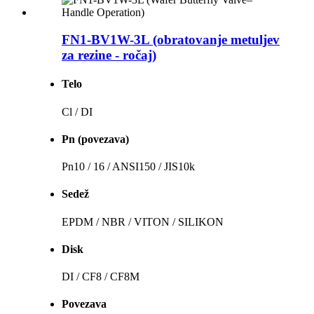
FN1-BV1W-3L (obratovanje metuljev
za rezine - ročaj)
Telo
Cl / DI
Pn (povezava)
Pn10 / 16 / ANSI150 / JIS10k
Sedež
EPDM / NBR / VITON / SILIKON
Disk
DI / CF8 / CF8M
Povezava