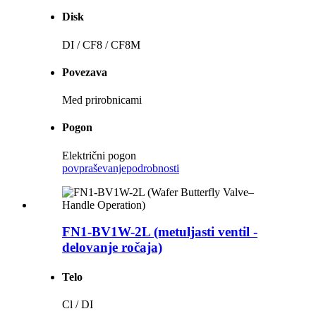
Disk
DI / CF8 / CF8M
Povezava
Med prirobnicami
Pogon
Električni pogon
povpraševanje
podrobnosti
FN1-BV1W-2L (metuljasti ventil -
delovanje ročaja)
Telo
Cl / DI