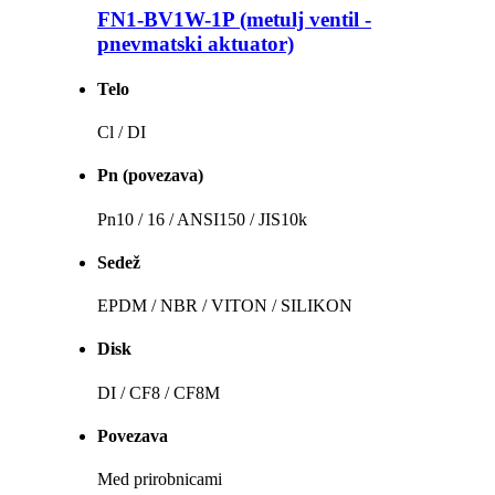
FN1-BV1W-1P (metulj ventil -
pnevmatski aktuator)
Telo
Cl / DI
Pn (povezava)
Pn10 / 16 / ANSI150 / JIS10k
Sedež
EPDM / NBR / VITON / SILIKON
Disk
DI / CF8 / CF8M
Povezava
Med prirobnicami