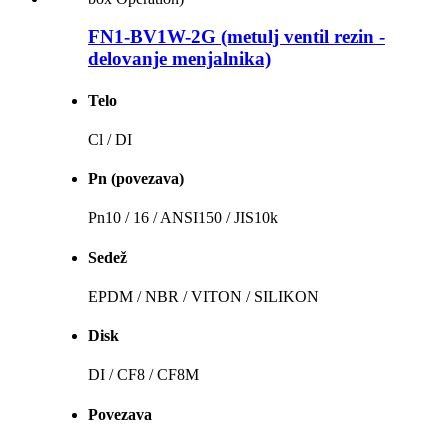
FN1-BV1W-2G (metulj ventil rezin -
delovanje menjalnika)
Telo
Cl / DI
Pn (povezava)
Pn10 / 16 / ANSI150 / JIS10k
Sedež
EPDM / NBR / VITON / SILIKON
Disk
DI / CF8 / CF8M
Povezava