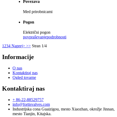
Povezava
Med prirobnicami
Pogon
Električni pogon
povpraševanje
podrobnosti
1
2
3
4
Naprej>
>>
Stran 1/4
Informacije
O nas
Kontaktiraj nas
Ogled tovarne
Kontaktiraj nas
+ 86-22-88529757
info@fortisvalves.com
Industrijska cona Guaizigou, mesto Xiaozhan, okrožje Jinnan,
mesto Tianjin, Kitajska.