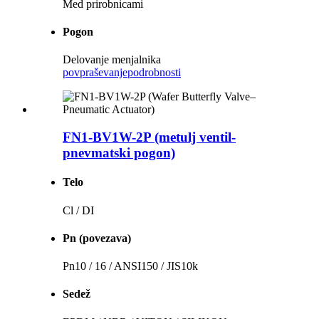
Med prirobnicami
Pogon
Delovanje menjalnika
povpraševanje
podrobnosti
FN1-BV1W-2P (metulj ventil-
pnevmatski pogon)
Telo
Cl / DI
Pn (povezava)
Pn10 / 16 / ANSI150 / JIS10k
Sedež