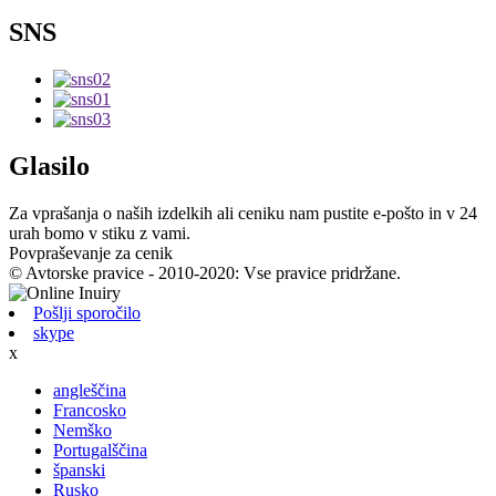
SNS
Glasilo
Za vprašanja o naših izdelkih ali ceniku nam pustite e-pošto in v 24
urah bomo v stiku z vami.
Povpraševanje za cenik
© Avtorske pravice - 2010-2020: Vse pravice pridržane.
Pošlji sporočilo
skype
x
angleščina
Francosko
Nemško
Portugalščina
španski
Rusko