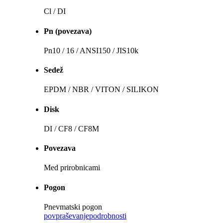
Cl / DI
Pn (povezava)
Pn10 / 16 / ANSI150 / JIS10k
Sedež
EPDM / NBR / VITON / SILIKON
Disk
DI / CF8 / CF8M
Povezava
Med prirobnicami
Pogon
Pnevmatski pogon
povpraševanje
podrobnosti