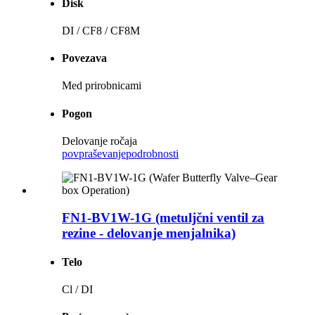
Disk
DI / CF8 / CF8M
Povezava
Med prirobnicami
Pogon
Delovanje ročaja
povpraševanje
podrobnosti
FN1-BV1W-1G (metuljčni ventil za
rezine - delovanje menjalnika)
Telo
Cl / DI