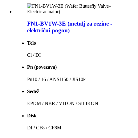
FN1-BV1W-3E (metulj za rezine -
električni pogon)
Telo
Cl / DI
Pn (povezava)
Pn10 / 16 / ANSI150 / JIS10k
Sedež
EPDM / NBR / VITON / SILIKON
Disk
DI / CF8 / CF8M