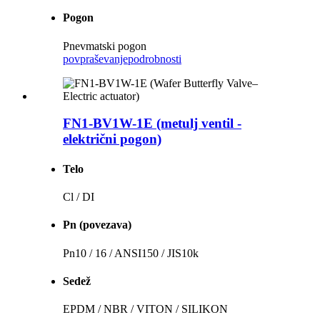
Pogon
Pnevmatski pogon
povpraševanje
podrobnosti
FN1-BV1W-1E (metulj ventil -
električni pogon)
Telo
Cl / DI
Pn (povezava)
Pn10 / 16 / ANSI150 / JIS10k
Sedež
EPDM / NBR / VITON / SILIKON