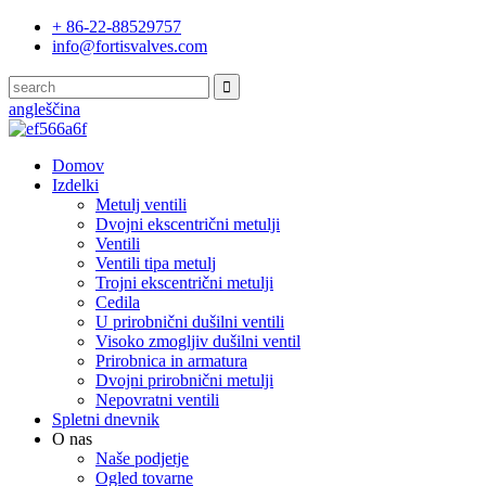
+ 86-22-88529757
info@fortisvalves.com
angleščina
Domov
Izdelki
Metulj ventili
Dvojni ekscentrični metulji
Ventili
Ventili tipa metulj
Trojni ekscentrični metulji
Cedila
U prirobnični dušilni ventili
Visoko zmogljiv dušilni ventil
Prirobnica in armatura
Dvojni prirobnični metulji
Nepovratni ventili
Spletni dnevnik
O nas
Naše podjetje
Ogled tovarne