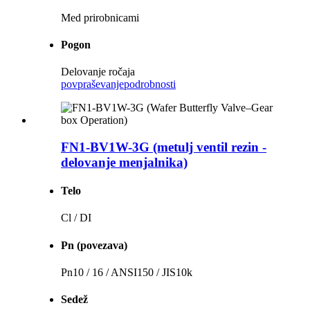
Med prirobnicami
Pogon
Delovanje ročaja
povpraševanje
podrobnosti
FN1-BV1W-3G (metulj ventil rezin -
delovanje menjalnika)
Telo
Cl / DI
Pn (povezava)
Pn10 / 16 / ANSI150 / JIS10k
Sedež