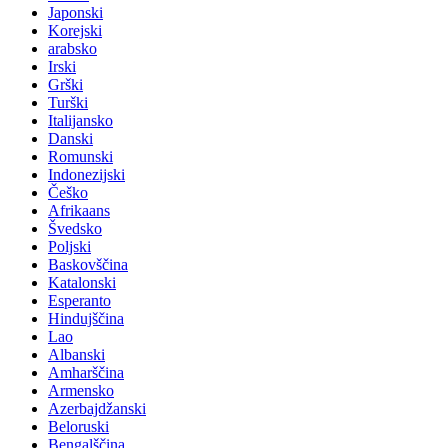
Japonski
Korejski
arabsko
Irski
Grški
Turški
Italijansko
Danski
Romunski
Indonezijski
Češko
Afrikaans
Švedsko
Poljski
Baskovščina
Katalonski
Esperanto
Hindujščina
Lao
Albanski
Amharščina
Armensko
Azerbajdžanski
Beloruski
Bengalščina