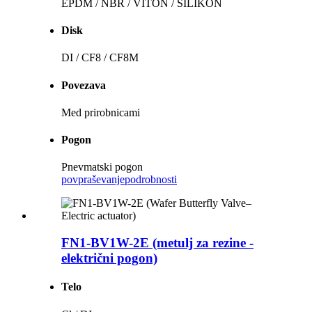
EPDM / NBR / VITON / SILIKON
Disk
DI / CF8 / CF8M
Povezava
Med prirobnicami
Pogon
Pnevmatski pogon
povpraševanje
podrobnosti
FN1-BV1W-2E (metulj za rezine -
električni pogon)
Telo