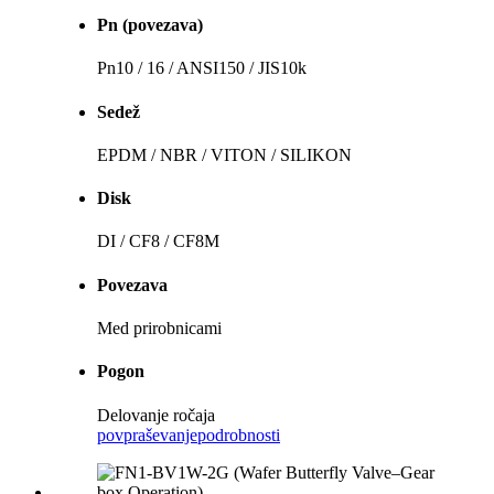
Pn (povezava)
Pn10 / 16 / ANSI150 / JIS10k
Sedež
EPDM / NBR / VITON / SILIKON
Disk
DI / CF8 / CF8M
Povezava
Med prirobnicami
Pogon
Delovanje ročaja
povpraševanje
podrobnosti