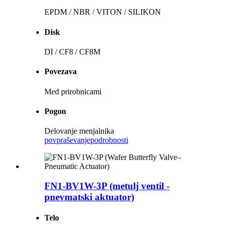
EPDM / NBR / VITON / SILIKON
Disk
DI / CF8 / CF8M
Povezava
Med prirobnicami
Pogon
Delovanje menjalnika
povpraševanje
podrobnosti
FN1-BV1W-3P (metulj ventil -
pnevmatski aktuator)
Telo