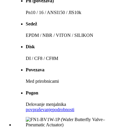
Pn (povezava)
Pn10 / 16 / ANSI150 / JIS10k
Sedež
EPDM / NBR / VITON / SILIKON
Disk
DI / CF8 / CF8M
Povezava
Med prirobnicami
Pogon
Delovanje menjalnika
povpraševanje
podrobnosti