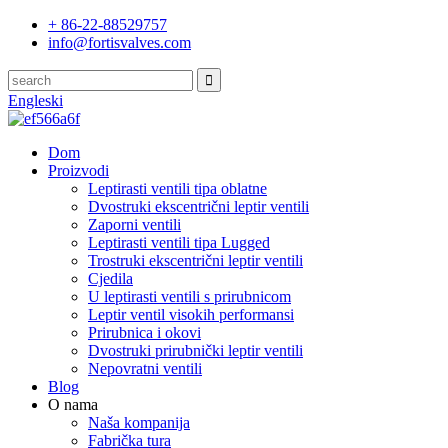
+ 86-22-88529757
info@fortisvalves.com
Engleski
Dom
Proizvodi
Leptirasti ventili tipa oblatne
Dvostruki ekscentrični leptir ventili
Zaporni ventili
Leptirasti ventili tipa Lugged
Trostruki ekscentrični leptir ventili
Cjedila
U leptirasti ventili s prirubnicom
Leptir ventil visokih performansi
Prirubnica i okovi
Dvostruki prirubnički leptir ventili
Nepovratni ventili
Blog
O nama
Naša kompanija
Fabrička tura