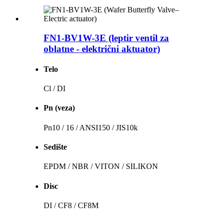
FN1-BV1W-3E (leptir ventil za
oblatne - električni aktuator)
Telo
Cl / DI
Pn (veza)
Pn10 / 16 / ANSI150 / JIS10k
Sedište
EPDM / NBR / VITON / SILIKON
Disc
DI / CF8 / CF8M