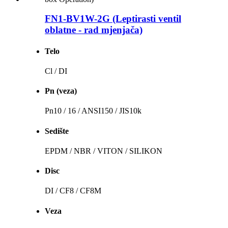
FN1-BV1W-2G (Leptirasti ventil
oblatne - rad mjenjača)
Telo
Cl / DI
Pn (veza)
Pn10 / 16 / ANSI150 / JIS10k
Sedište
EPDM / NBR / VITON / SILIKON
Disc
DI / CF8 / CF8M
Veza