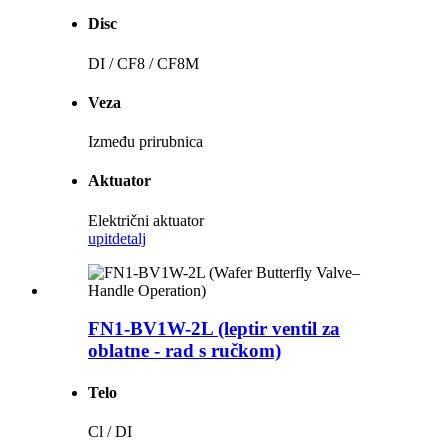
Disc
DI / CF8 / CF8M
Veza
Između prirubnica
Aktuator
Električni aktuator
upit
detalj
FN1-BV1W-2L (leptir ventil za
oblatne - rad s ručkom)
Telo
Cl / DI