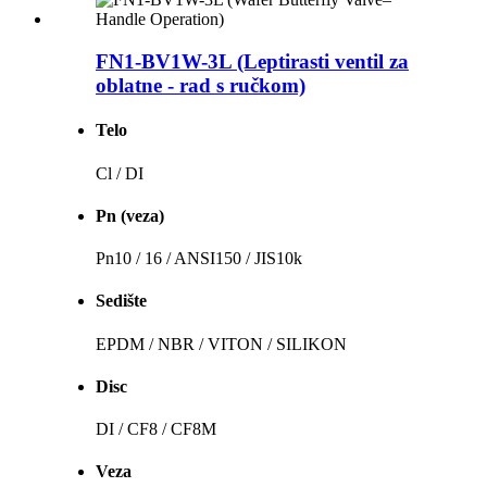
FN1-BV1W-3L (Leptirasti ventil za
oblatne - rad s ručkom)
Telo
Cl / DI
Pn (veza)
Pn10 / 16 / ANSI150 / JIS10k
Sedište
EPDM / NBR / VITON / SILIKON
Disc
DI / CF8 / CF8M
Veza