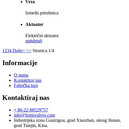
Veza
Između prirubnica
Aktuator
Električni aktuator
upit
detalj
1
2
3
4
Dalje>
>>
Stranica 1/4
Informacije
O nama
Kontaktiraj nas
Fabrička tura
Kontaktiraj nas
+ 86-22-88529757
info@fortisvalves.com
Industrijska zona Guaizigou, grad Xiaozhan, okrug Jinnan,
grad Tianjin, Kina.