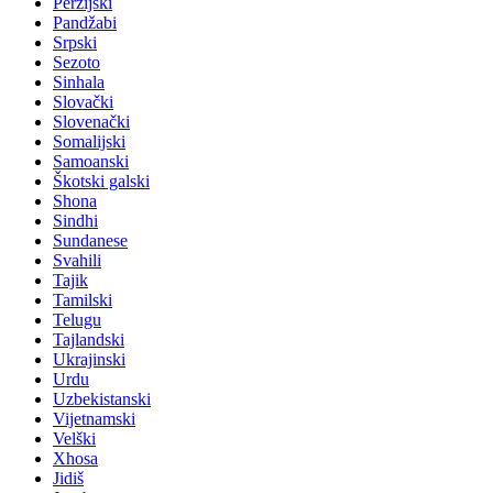
Perzijski
Pandžabi
Srpski
Sezoto
Sinhala
Slovački
Slovenački
Somalijski
Samoanski
Škotski galski
Shona
Sindhi
Sundanese
Svahili
Tajik
Tamilski
Telugu
Tajlandski
Ukrajinski
Urdu
Uzbekistanski
Vijetnamski
Velški
Xhosa
Jidiš