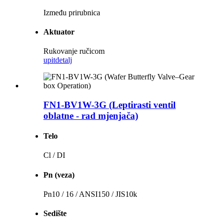
Između prirubnica
Aktuator
Rukovanje ručicom
upit
detalj
FN1-BV1W-3G (Leptirasti ventil
oblatne - rad mjenjača)
Telo
Cl / DI
Pn (veza)
Pn10 / 16 / ANSI150 / JIS10k
Sedište