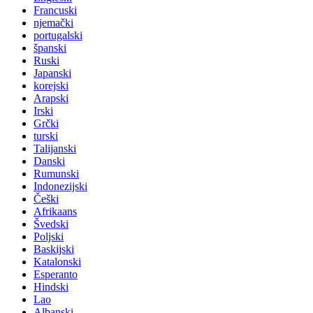
Francuski
njemački
portugalski
španski
Ruski
Japanski
korejski
Arapski
Irski
Grčki
turski
Talijanski
Danski
Rumunski
Indonezijski
Češki
Afrikaans
Švedski
Poljski
Baskijski
Katalonski
Esperanto
Hindski
Lao
Albanski