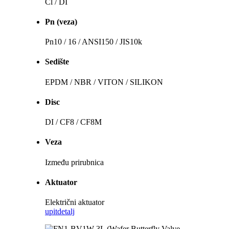
Cl / DI
Pn (veza)
Pn10 / 16 / ANSI150 / JIS10k
Sedište
EPDM / NBR / VITON / SILIKON
Disc
DI / CF8 / CF8M
Veza
Između prirubnica
Aktuator
Električni aktuator
upit
detalj