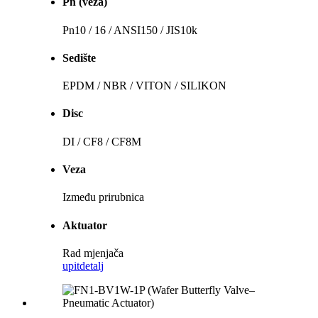
Pn (veza)
Pn10 / 16 / ANSI150 / JIS10k
Sedište
EPDM / NBR / VITON / SILIKON
Disc
DI / CF8 / CF8M
Veza
Između prirubnica
Aktuator
Rad mjenjača
upit
detalj