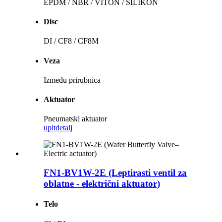
EPDM / NBR / VITON / SILIKON
Disc
DI / CF8 / CF8M
Veza
Između prirubnica
Aktuator
Pneumatski aktuator
upit
detalj
FN1-BV1W-2E (Leptirasti ventil za
oblatne - električni aktuator)
Telo