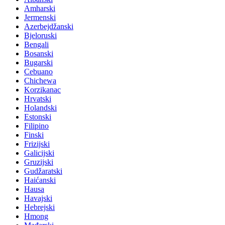
Amharski
Jermenski
Azerbejdžanski
Bjeloruski
Bengali
Bosanski
Bugarski
Cebuano
Chichewa
Korzikanac
Hrvatski
Holandski
Estonski
Filipino
Finski
Frizijski
Galicijski
Gruzijski
Gudžaratski
Haićanski
Hausa
Havajski
Hebrejski
Hmong