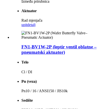
Između prirubnica
Aktuator
Rad mjenjača
upit
detalj
FN1-BV1W-2P (leptir ventil oblatne –
pneumatski aktuator)
Telo
Cl / DI
Pn (veza)
Pn10 / 16 / ANSI150 / JIS10k
Sedište