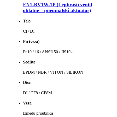
FN1-BV1W-1P (Leptirasti ventil
oblatne – pneumatski aktuator)
Telo
Cl / DI
Pn (veza)
Pn10 / 16 / ANSI150 / JIS10k
Sedište
EPDM / NBR / VITON / SILIKON
Disc
DI / CF8 / CF8M
Veza
Između prirubnica