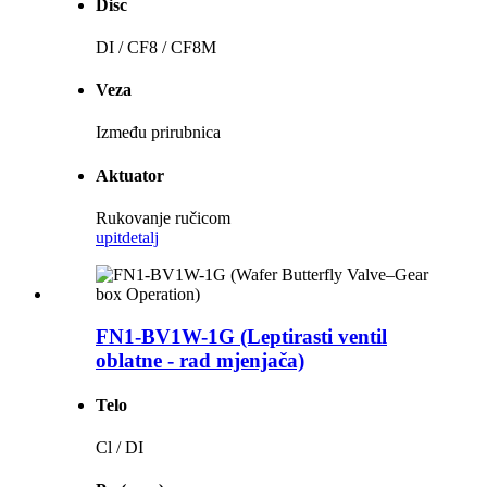
Disc
DI / CF8 / CF8M
Veza
Između prirubnica
Aktuator
Rukovanje ručicom
upit
detalj
FN1-BV1W-1G (Leptirasti ventil
oblatne - rad mjenjača)
Telo
Cl / DI