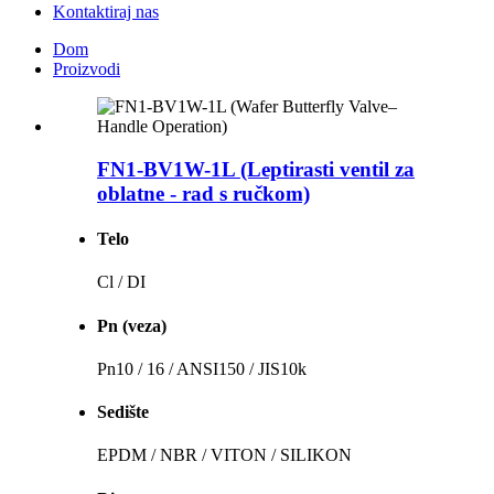
Kontaktiraj nas
Dom
Proizvodi
FN1-BV1W-1L (Leptirasti ventil za
oblatne - rad s ručkom)
Telo
Cl / DI
Pn (veza)
Pn10 / 16 / ANSI150 / JIS10k
Sedište
EPDM / NBR / VITON / SILIKON