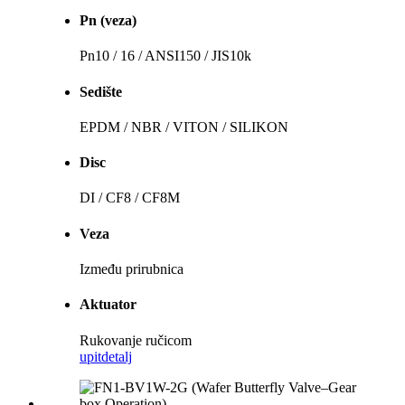
Pn (veza)
Pn10 / 16 / ANSI150 / JIS10k
Sedište
EPDM / NBR / VITON / SILIKON
Disc
DI / CF8 / CF8M
Veza
Između prirubnica
Aktuator
Rukovanje ručicom
upit
detalj