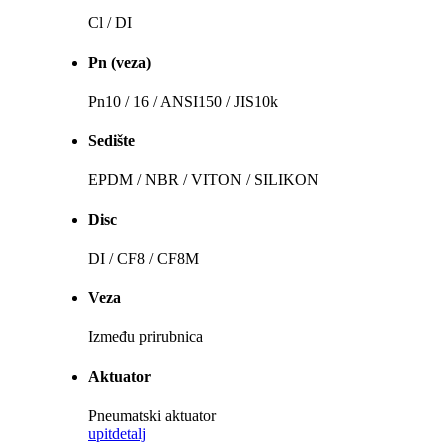
Cl / DI
Pn (veza)
Pn10 / 16 / ANSI150 / JIS10k
Sedište
EPDM / NBR / VITON / SILIKON
Disc
DI / CF8 / CF8M
Veza
Između prirubnica
Aktuator
Pneumatski aktuator
upit
detalj