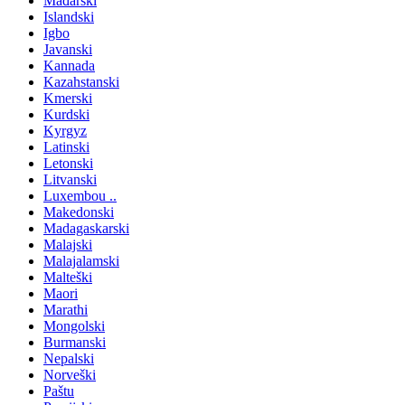
Mađarski
Islandski
Igbo
Javanski
Kannada
Kazahstanski
Kmerski
Kurdski
Kyrgyz
Latinski
Letonski
Litvanski
Luxembou ..
Makedonski
Madagaskarski
Malajski
Malajalamski
Malteški
Maori
Marathi
Mongolski
Burmanski
Nepalski
Norveški
Paštu