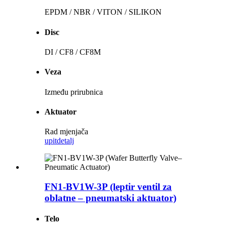
EPDM / NBR / VITON / SILIKON
Disc
DI / CF8 / CF8M
Veza
Između prirubnica
Aktuator
Rad mjenjača
upit
detalj
FN1-BV1W-3P (leptir ventil za
oblatne – pneumatski aktuator)
Telo