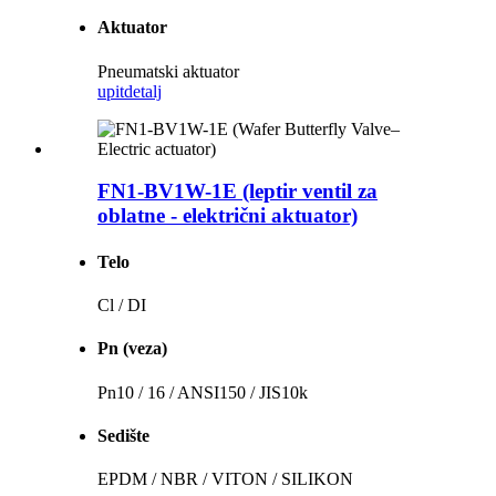
Aktuator
Pneumatski aktuator
upit
detalj
FN1-BV1W-1E (leptir ventil za
oblatne - električni aktuator)
Telo
Cl / DI
Pn (veza)
Pn10 / 16 / ANSI150 / JIS10k
Sedište
EPDM / NBR / VITON / SILIKON