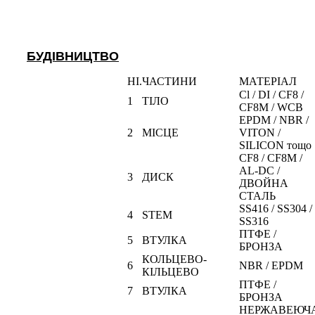
БУДІВНИЦТВО
НІ.
ЧАСТИНИ
МАТЕРІАЛ
Cl / DI / CF8 /
1
ТІЛО
CF8M / WCB
EPDM / NBR /
2
МІСЦЕ
VITON /
SILICON тощо
CF8 / CF8M /
AL-DC /
3
ДИСК
ДВОЙНА
СТАЛЬ
SS416 / SS304 /
4
STEM
SS316
ПТФЕ /
5
ВТУЛКА
БРОНЗА
КОЛЬЦЕВО-
6
NBR / EPDM
КІЛЬЦЕВО
ПТФЕ /
7
ВТУЛКА
БРОНЗА
НЕРЖАВЕЮЧ