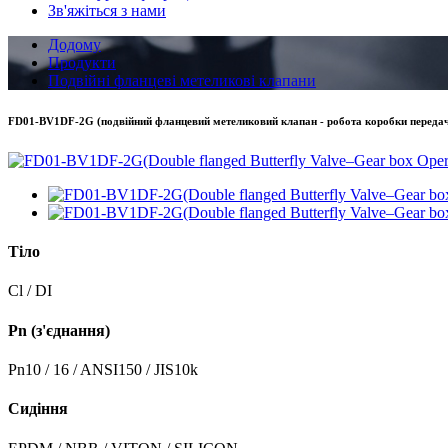
Зв'яжіться з нами
Додому
Продукти
Подвійні фланцеві метеликові клапани
FD01-BV1DF-2G (подвійний фланцевий метеликовий клапан - робота коробки переда
Тіло
Cl / DI
Pn (з'єднання)
Pn10 / 16 / ANSI150 / JIS10k
Сидіння