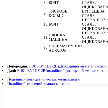
8
БОЛТ
СТАЛЬ /
ОЦІНКОВАН
ТИСКОВЕ
ВУГЛЕЦЕВА
9
КОЛЬЦО
СТАЛЬ
НЕРЖАВЕЮЧ
10
БОЛТ
СТАЛЬ /
ОЦІНКОВАН
НЕРЖАВЕЮЧ
ПЛОСКА
11
СТАЛЬ /
МАШИНА
ОЦІНКОВАН
ПНЕВМАТИЧНИЙ
12
АКУАТОР
Попередній:
FD01-BV1DF-2L (Двофланцевий метеликовий кл
Далі:
FD01-BV1DF-2P (подвійний фланцевий метелик – пне
Подвійний фланцевий метеликовий клапан
Подвійний зміщений клапан-метелик