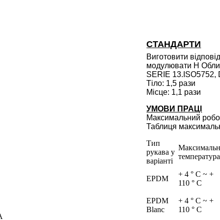
СТАНДАРТИ
Виготовити відповід
модулювати H Облич
SERIE 13.ISO5752,
Тіло: 1,5 рази
Місце: 1,1 рази
УМОВИ ПРАЦІ
Максимальний робоч
Таблиця максимальн
Тип
Максимальн
рукава у
температур
варіанті
+ 4 ° C ~ +
EPDM
110 ° C
EPDM
+ 4 ° C ~ +
Blanc
110 ° C
А