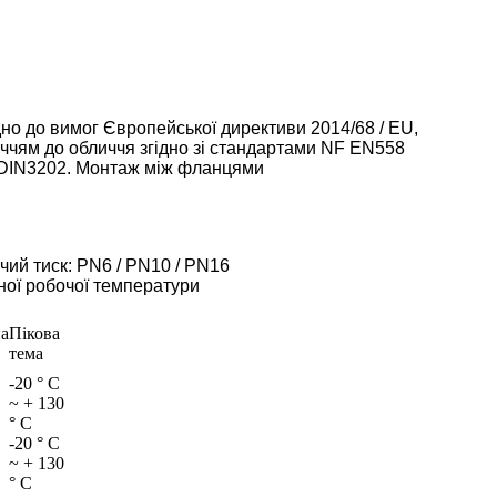
но до вимог Європейської директиви 2014/68 / EU,
чям до обличчя згідно зі стандартами NF EN558
 DIN3202. Монтаж між фланцями
ий тиск: PN6 / PN10 / PN16
ої робочої температури
а
Пікова
а
тема
-20 ° C
~ + 130
° C
-20 ° C
~ + 130
° C