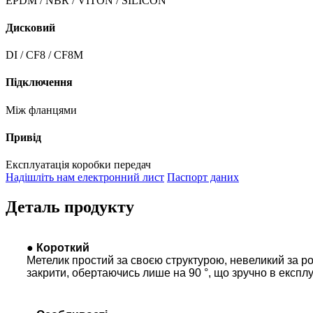
EPDM / NBR / VITON / SILICON
Дисковий
DI / CF8 / CF8M
Підключення
Між фланцями
Привід
Експлуатація коробки передач
Надішліть нам електронний лист
Паспорт даних
Деталь продукту
● Короткий
Метелик простий за своєю структурою, невеликий за роз
закрити, обертаючись лише на 90 °, що зручно в експлу