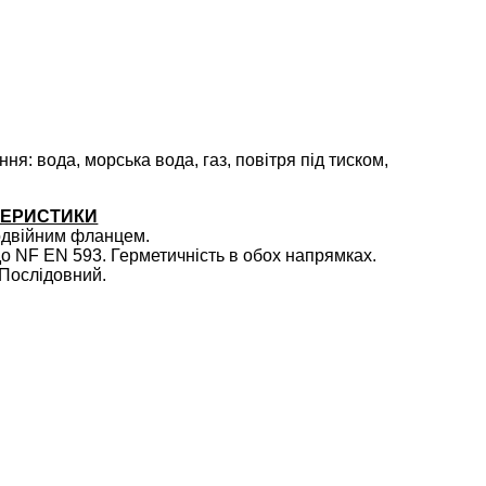
ня: вода, морська вода, газ, повітря під тиском,
ТЕРИСТИКИ
одвійним фланцем.
до NF EN 593. Герметичність в обох напрямках.
Послідовний.