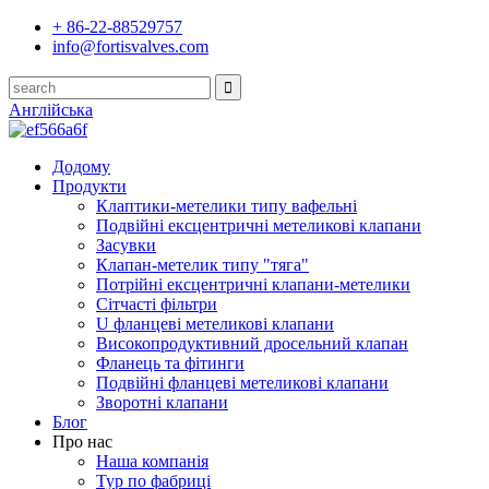
+ 86-22-88529757
info@fortisvalves.com
Англійська
Додому
Продукти
Клаптики-метелики типу вафельні
Подвійні ексцентричні метеликові клапани
Засувки
Клапан-метелик типу "тяга"
Потрійні ексцентричні клапани-метелики
Сітчасті фільтри
U фланцеві метеликові клапани
Високопродуктивний дросельний клапан
Фланець та фітинги
Подвійні фланцеві метеликові клапани
Зворотні клапани
Блог
Про нас
Наша компанія
Тур по фабриці