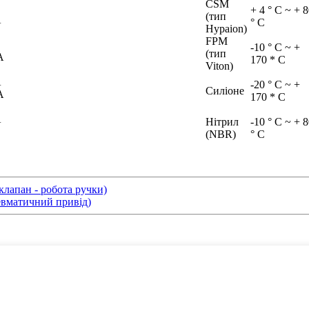
CSM
+ 4 ° C ~ + 
(тип
А
° C
Hypaion)
FPM
-10 ° C ~ +
(тип
А
170 * C
Viton)
А
-20 ° C ~ +
Силіоне
А
170 * C
А
Нітрил
-10 ° C ~ + 
(NBR)
° C
апан - робота ручки)
вматичний привід)