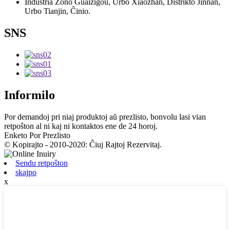
Industria Zono Guaizigou, Urbo Xiaozhan, Distrikto Jinnan,
Urbo Tianjin, Ĉinio.
SNS
Informilo
Por demandoj pri niaj produktoj aŭ prezlisto, bonvolu lasi vian
retpoŝton al ni kaj ni kontaktos ene de 24 horoj.
Enketo Por Prezlisto
© Kopirajto - 2010-2020: Ĉiuj Rajtoj Rezervitaj.
Sendu retpoŝton
skajpo
x