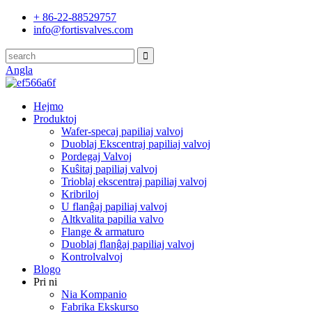
+ 86-22-88529757
info@fortisvalves.com
Angla
Hejmo
Produktoj
Wafer-specaj papiliaj valvoj
Duoblaj Ekscentraj papiliaj valvoj
Pordegaj Valvoj
Kuŝitaj papiliaj valvoj
Trioblaj ekscentraj papiliaj valvoj
Kribriloj
U flanĝaj papiliaj valvoj
Altkvalita papilia valvo
Flange & armaturo
Duoblaj flanĝaj papiliaj valvoj
Kontrolvalvoj
Blogo
Pri ni
Nia Kompanio
Fabrika Ekskurso