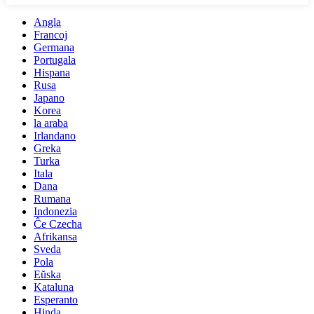
Angla
Francoj
Germana
Portugala
Hispana
Rusa
Japano
Korea
la araba
Irlandano
Greka
Turka
Itala
Dana
Rumana
Indonezia
Ĉe Czecha
Afrikansa
Sveda
Pola
Eŭska
Kataluna
Esperanto
Hinda