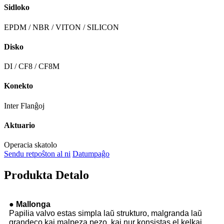
Sidloko
EPDM / NBR / VITON / SILICON
Disko
DI / CF8 / CF8M
Konekto
Inter Flanĝoj
Aktuario
Operacia skatolo
Sendu retpoŝton al ni
Datumpaĝo
Produkta Detalo
● Mallonga
Papilia valvo estas simpla laŭ strukturo, malgranda laŭ
grandeco kaj malpeza pezo, kaj nur konsistas el kelkaj