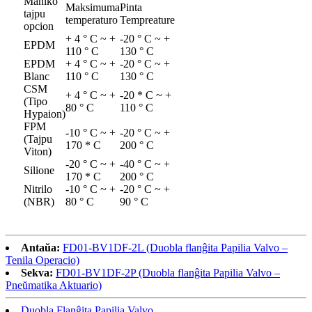
Maniko
Maksimuma
Pinta
tajpu
temperaturo
Tempreature
opcion
+ 4 ° C ~ +
-20 ° C ~ +
EPDM
110 ° C
130 ° C
EPDM
+ 4 ° C ~ +
-20 ° C ~ +
Blanc
110 ° C
130 ° C
CSM
+ 4 ° C ~ +
-20 * C ~ +
(Tipo
80 ° C
110 ° C
Hypaion)
FPM
-10 ° C ~ +
-20 ° C ~ +
(Tajpu
170 * C
200 ° C
Viton)
-20 ° C ~ +
-40 ° C ~ +
Silione
170 * C
200 ° C
Nitrilo
-10 ° C ~ +
-20 ° C ~ +
(NBR)
80 ° C
90 ° C
Antaŭa:
FD01-BV1DF-2L (Duobla flanĝita Papilia Valvo –
Tenila Operacio)
Sekva:
FD01-BV1DF-2P (Duobla flanĝita Papilia Valvo –
Pneŭmatika Aktuario)
Duobla Flanĝita Papilia Valvo