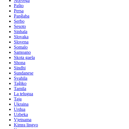
Norvega
Paŝto
Persa
Panĝaba
Serbo
Sesoto
Sinhala
Slovaka
Slovena
Somalo
Samoano
Skota gaela
Shona
Sindhi
Sundanese
Svahila
Taĝiko
Tamila
La telugua
Taja
Ukraina
Urdua
Uzbeka
Vjetnama
Kimra lingvo