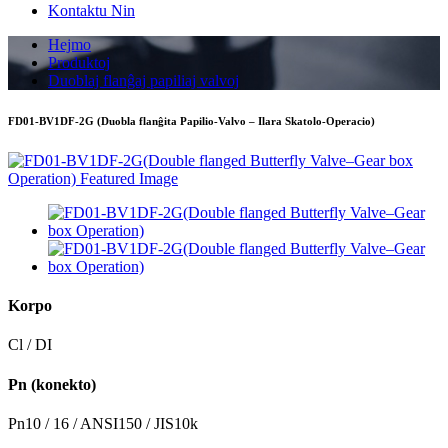
Kontaktu Nin
Hejmo
Produktoj
Duoblaj flanĝaj papiliaj valvoj
FD01-BV1DF-2G (Duobla flanĝita Papilio-Valvo – Ilara Skatolo-Operacio)
Korpo
Cl / DI
Pn (konekto)
Pn10 / 16 / ANSI150 / JIS10k