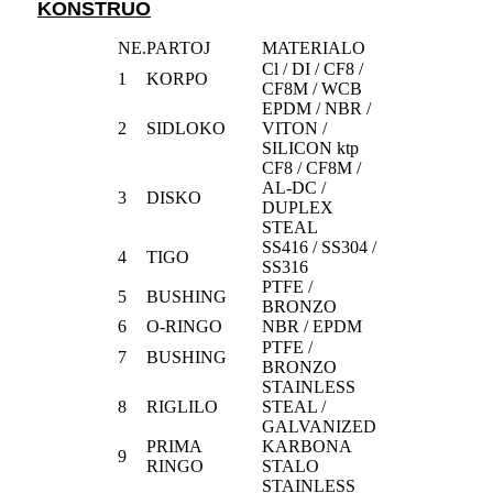
KONSTRUO
NE.
PARTOJ
MATERIALO
Cl / DI / CF8 /
1
KORPO
CF8M / WCB
EPDM / NBR /
2
SIDLOKO
VITON /
SILICON ktp
CF8 / CF8M /
AL-DC /
3
DISKO
DUPLEX
STEAL
SS416 / SS304 /
4
TIGO
SS316
PTFE /
5
BUSHING
BRONZO
6
O-RINGO
NBR / EPDM
PTFE /
7
BUSHING
BRONZO
STAINLESS
8
RIGLILO
STEAL /
GALVANIZED
PRIMA
KARBONA
9
RINGO
STALO
STAINLESS