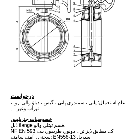
درخواست
عام استعمال: پانی ، سمندری پانی ، گیس ، دباؤ والی ہوا ،
تیزاب وغیرہ۔
خصوصیات جنریلیس
ڈبل flange قسم تیتلی والو.
NF EN 593 کے مطابق ڈیزائن۔ دونوں طریقوں سے
سختی۔ آمنے سامنے: EN558-13 سیریل