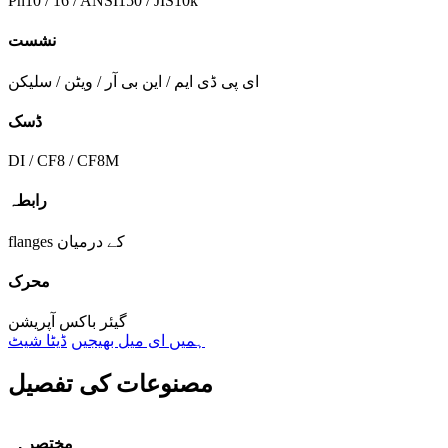
Pn10 / 16 / ANSI150 / JIS10k
نشست
ای پی ڈی ایم / این بی آر / ویٹن / سلیکن
ڈسک
DI / CF8 / CF8M
رابطہ
flanges کے درمیان
محرک
گیئر باکس آپریشن
ہمیں ای میل بھیجیں
ڈیٹا شیٹ
مصنوعات کی تفصیل
. مختصر