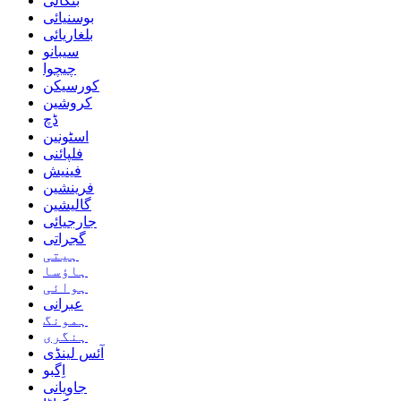
بنگالی
بوسنیائی
بلغاریائی
سیبانو
چیچوا
کورسیکن
کروشین
ڈچ
اسٹونین
فلپائنی
فینیش
فرینشین
گالیشین
جارجیائی
گجراتی
ہیتی
ہاؤسا
ہوائی
عبرانی
ہمونگ
ہنگری
آئس لینڈی
اِگبو
جاویانی