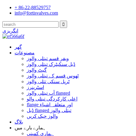
+ 86-22-88529757
info@fortisvalves.com
انگریزی
گھر
مصنوعات
ویفر قسم تیتلی والوز
ڈبل سنکیٹرک تیتلی والوز
گیٹ والوز
ٹھوس قسم کے تیتلی والوز
ٹرپل سنکی تتلی والوز
اسٹرینرز
آپ تیتلی والوز flanged
اعلی کارکردگی تیتلی والو
flange اور متعلقہ اشیاء
ڈبل flanged تیتلی والوز
والوز چیک کریں
بلاگ
ہمارے بارے میں
ہماری کمپنی