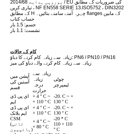
یوروپی ہدایت 2014/68 / EU کی ضروریات کے مطابق
تیاری کریں ، NF EN558 SERIE 13.ISO5752 ، DIN3202
کے مطابق H چہرہ آمنے سامنے بنائیں۔ flanges کے مابین
حساب کتاب
جسم: 1.5 بار
نشست: 1.1 بار
کام کے حالات
زیادہ سے زیادہ کام کرنے کا دباؤ: PN6 / PN10 / PN16
زیادہ سے زیادہ کام کرنے والے دباؤ کی میز
زیادہ سے
آپشن میں
چوٹی
زیادہ
آستین کی
ٹیمپرچر
درجہ
قسم
حرارت
-20. C ~ +
+ 4 ° C ~
ای پی ڈی
+ 110 ° C
130 ° C
ایم
-20. C ~ +
+ 4 ° C ~
ای پی ڈی
+ 110 ° C
130 ° C
ایم بلانک
CSM
-20 * C
+ 4 ° C ~
110 + 110
(ٹائپ
+ 80 ° C
° C
ہائپیون)