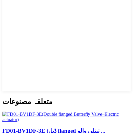
متعلقہ مصنوعات
FD01-BV1DF-3E (ڈبل flanged تیتلی والو ...