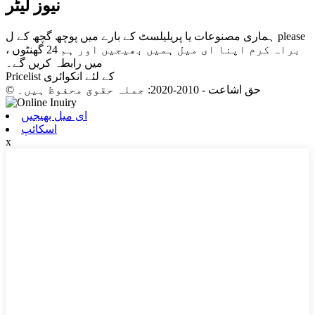
نیوز لیٹر
ہماری مصنوعات یا پریلیلسٹ کے بارے میں پوچھ گچھ کے ل please
، براہ کرم اپنا ای میل ہمیں بھیجیں اور ہم 24 گھنٹوں
میں رابطہ کریں گے۔
Pricelist کے لئے انکوائری
© حق اشاعت - 2010-2020: جملہ حقوق محفوظ ہیں۔
ای میل بھیجیں
اسکائپ
x