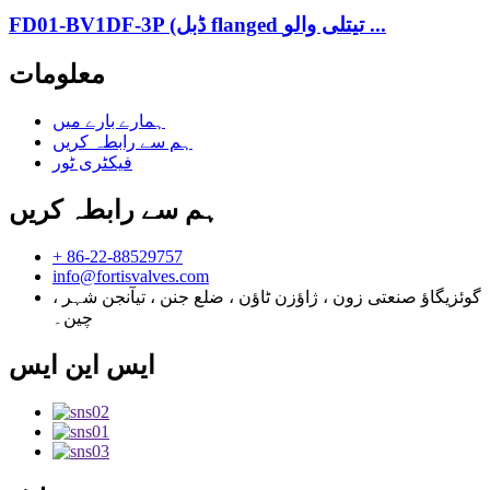
FD01-BV1DF-3P (ڈبل flanged تیتلی والو ...
معلومات
ہمارے بارے میں
ہم سے رابطہ کریں
فیکٹری ٹور
ہم سے رابطہ کریں
+ 86-22-88529757
info@fortisvalves.com
گوئزیگاؤ صنعتی زون ، ژاؤزن ٹاؤن ، ضلع جنن ، تیآنجن شہر ،
چین۔
ایس این ایس