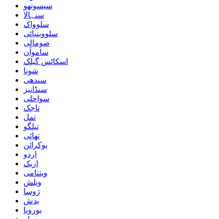
سیسوتھو
سنہالا
سلوواک
سلووینیائی
صومالی
ساموآن
اسکاٹس گیلک
شونا
سندھی
سنڈانیز
سواحلی
تاجک
تمل
تیلگو
تھائی
یوکرائن
اردو
ازبک
ویتنامی
ویلش
ژوسا
یدش
یوروبا