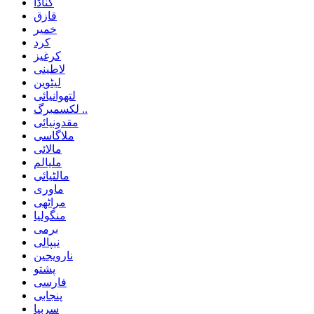
کناڈا
قازق
خمیر
کرد
کرغیز
لاطینی
لیٹوین
لتھوانیائی
لکسمبرگ ..
مقدونیائی
ملاگاسی
مالائی
ملیالم
مالٹیائی
ماوری
مراٹھی
منگولیا
برمی
نیپالی
نارویجین
پشتو
فارسی
پنجابی
سربیا