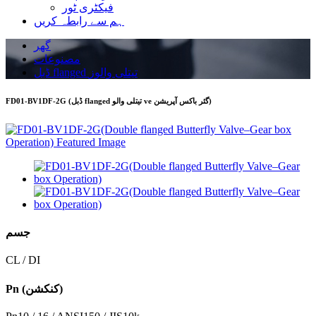
فیکٹری ٹور
ہم سے رابطہ کریں
گھر
مصنوعات
ڈبل flanged تیتلی والوز
FD01-BV1DF-2G (ڈبل flanged تیتلی والو ve گئر باکس آپریشن)
جسم
CL / DI
Pn (کنکشن)