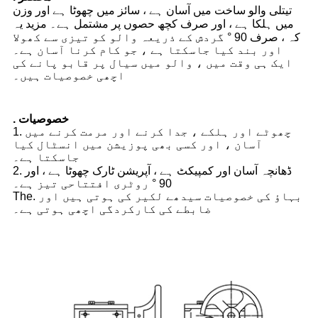
تیتلی والو ساخت میں آسان ہے ، سائز میں چھوٹا ہے اور وزن
میں ہلکا ہے ، اور صرف کچھ حصوں پر مشتمل ہے۔ مزید یہ
کہ ، صرف 90 ° گردش کے ذریعہ والو کو تیزی سے کھولا
اور بند کیا جاسکتا ہے ، جو کام کرنا آسان ہے۔
ایک ہی وقت میں ، والو میں سیال پر قابو پانے کی
اچھی خصوصیات ہیں۔
. خصوصیات
1. چھوٹے اور ہلکے ، جدا کرنے اور مرمت کرنے میں
آسان ، اور کسی بھی پوزیشن میں انسٹال کیا
جاسکتا ہے۔
2. ڈھانچہ آسان اور کمپیکٹ ہے ، آپریشن ٹارک چھوٹا ہے ، اور
90 ° روٹری افتتاحی تیز ہے۔
The. بہاؤ کی خصوصیات سیدھے لکیر کی ہوتی ہیں اور
ضابطے کی کارکردگی اچھی ہوتی ہے۔