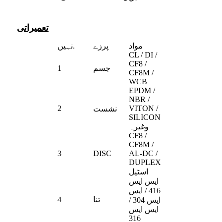
تعمیراتی
مواد
پرزے
نہیں.
CL / DI /
CF8 /
جسم
1
CF8M /
WCB
EPDM /
NBR /
2
VITON /
نشست
SILICON
وغیرہ
CF8 /
CF8M /
3
DISC
AL-DC /
DUPLEX
اسٹیل
ایس ایس
416 / ایس
تنا
4
ایس 304 /
ایس ایس
316