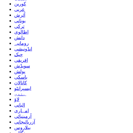
کورین
عربی
آئرش
یونانی
ترکی
اطالوی
دانش
رومانیہ
انڈونیشی
چیک
افریقی
سویڈش
پولش
باسکی
کاتالان
ایسپرانٹو
ہندی
لاؤ
البانی
امہاری
آرمینیائی
آزربائیجانی
بیلاروس