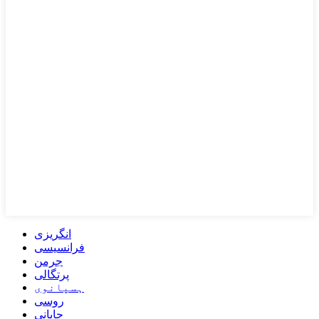
انگریزی
فرانسیسی
جرمن
پرتگالی
ہسپانوی
روسی
جاپانی