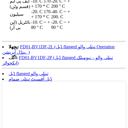
-20. C ~ +
-10. C 170
ایف پی ایم
+ 170 * C
200 ° C
(قسم وٹن)
-20. C 170
-40. C ~ +
سیلیون
+ 170 * C
200. C
-20. C ~ +
-10. C ~ +
نائٹریل (این
80 ° C
90 ° C
بی آر)
FD01-BV1DF-2L (ڈبل flanged تیتلی والو Operation
پچھلا:
ہینڈل آپریشن)
FD01-BV1DF-2P (ڈبل flanged تیتلی والو – نیومیٹک
اگلے:
ایکچواٹر)
ڈبل flanged تیتلی والو
ڈبل آفسیٹ تیتلی صمام