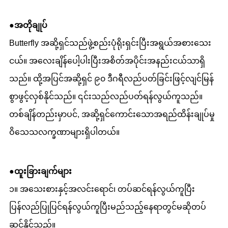
●အတိုချုပ်
Butterfly အဆို့ရှင်သည်ဖွဲ့စည်းပုံရိုးရှင်းပြီးအရွယ်အစားသေး
ငယ်။ အလေးချိန်ပေါ့ပါးပြီးအစိတ်အပိုင်းအနည်းငယ်သာရှိ
သည်။ ထို့အပြင်အဆို့ရှင် ၉၀ ဒီဂရီလည်ပတ်ခြင်းဖြင့်လျင်မြန်
စွာဖွင့်လှစ်နိုင်သည်။ ၎င်းသည်လည်ပတ်ရန်လွယ်ကူသည်။
တစ်ချိန်တည်းမှာပင်, အဆို့ရှင်ကောင်းသောအရည်ထိန်းချုပ်မှု
ဝိသေသလက္ခဏာများရှိပါတယ်။
●ထူးခြားချက်များ
၁။ အသေးစားနှင့်အလင်းရောင်၊ တပ်ဆင်ရန်လွယ်ကူပြီး
ပြန်လည်ပြုပြင်ရန်လွယ်ကူပြီးမည်သည့်နေရာတွင်မဆိုတပ်
ဆင်နိုင်သည်။