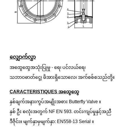
လျှောက်လွှာ
အထွေထွေအသုံးပြုမှု - ရေ၊ ပင်လယ်ရေ၊
သဘာဝဓာတ်ငွေ့၊ ဖိအားရှိသောလေ၊ အက်စစ်စသည်တို့။
CARACTERISTIQUES အထွေထွေ
နှစ်ချက်အနားကွပ်အမျိုးအစား Butterfly Valve ။
နှစ် ဦး စလုံးအတွက် NF EN 593. တင်းကျပ်မှုနှင့်အညီ
ဒီဇိုင်း။ မျက်နှာမှမျက်နှာ: EN558-13 Serial ။