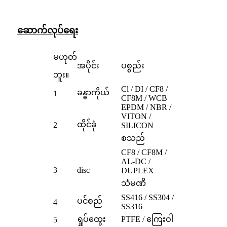
ဆောက်လုပ်ရေး
မဟုတ်
အပိုင်း
ပစ္စည်း
ဘူး။
Cl / DI / CF8 /
ခန္ဓာကိုယ်
1
CF8M / WCB
EPDM / NBR /
VITON /
ထိုင်ခုံ
2
SILICON
စသည်
CF8 / CF8M /
AL-DC /
3
disc
DUPLEX
သံမဏိ
SS416 / SS304 /
ပင်စည်
4
SS316
ရှုပ်ထွေး
PTFE / ကြေးဝါ
5