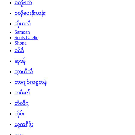
စလိုဗက်
စလိုဗေးနီးယန်း
ဆိုမာလီ
Samoan
Scots Gaelic
Shona
စင်ဒီ
ဆူဒန်
ဆွာဟီလီ
တာဂျစ်ကစ္စတန်
တမီးလ်
တီလီဂု
ထိုင်း
ယူကရိန်း
အူဒူ