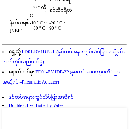
170 * ကို
စင်တီဂရိတ်
C
နိုက်ထရစ်
-10 ° C ~
-20 ° C ~ +
+ 80 ° C
90 ° C
(NBR)
ရှေ့သို့
FD01-BV1DF-2L (နှစ်ထပ်အနားကွပ်လိပ်ပြာအဆို့ရှင် -
လက်ကိုင်လည်ပတ်မှု)
နောက်တစ်ခု:
FD01-BV1DF-2P (နှစ်ထပ်အနားကွပ်လိပ်ပြာ
အဆို့ရှင် –Pneumatic Actuator)
နှစ်ထပ်အနားကွပ်လိပ်ပြာအဆို့ရှင်
Double Offset Butterfly Valve