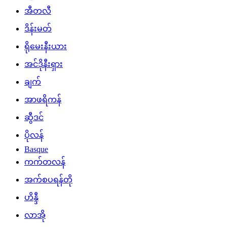
အီတလီ
ဒိန်းမတ်
ရိုမေးနီးယား
အင်ဒိုနီးရှား
ချက်
အာဖရိကန်
ဆွီဒင်
ပိုလန်
Basque
ကက်တလန်
အက်စပရန်တို
ဟိန္ဒီ
လာအို