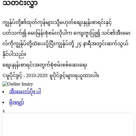
သတင်းလွှာ
ကျွန်ုပ်တို့၏ထုတ်ကုန်များသို့မဟုတ်စျေးနှုန်းစာရင်းနှင့်
ပတ်သက်၍ မေးမြန်းစုံစမ်းလိုပါက ကျေးဇူးပြု၍ သင်၏အီးမေး
လ်ကိုကျွန်ုပ်တို့ထံပေးပို့ပြီးကျွန်ုပ်တို့ ၂၄ နာရီအတွင်းဆက်သွယ်
နိုင်ပါသည်။
စျေးနှုန်းစာရင်းအတွက်စုံစမ်းစစ်ဆေးရေး
©မူပိုင်ခွင့် - 2010-2020: မူပိုင်ခွင့်များရယူထားပါ။
အီးမေးလ်ပို။ ပါ
မိုးမျှော်
x