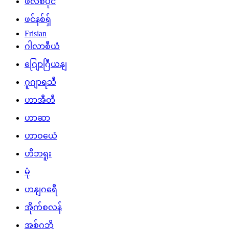
ဖိလစ်ပိုင်
ဖင်နစ်ရှ်
Frisian
ဂါလာစီယံ
ဂျြောဂြီယနျ
ဂူဂျာရသီ
ဟာအီတီ
ဟာဆာ
ဟာဝယေံ
ဟီဘရူး
မုံ
ဟနျဂရေီ
အိုက်စလန်
အစ်ဂဘို