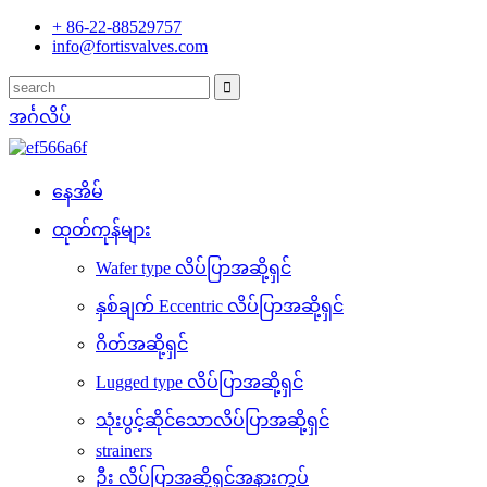
+ 86-22-88529757
info@fortisvalves.com
အင်္ဂလိပ်
နေအိမ်
ထုတ်ကုန်များ
Wafer type လိပ်ပြာအဆို့ရှင်
နှစ်ချက် Eccentric လိပ်ပြာအဆို့ရှင်
ဂိတ်အဆို့ရှင်
Lugged type လိပ်ပြာအဆို့ရှင်
သုံးပွင့်ဆိုင်သောလိပ်ပြာအဆို့ရှင်
strainers
ဦး လိပ်ပြာအဆို့ရှင်အနားကွပ်