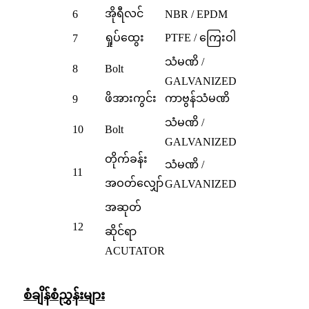
အိုရီလင်
6
NBR / EPDM
ရှုပ်ထွေး
PTFE / ကြေးဝါ
7
သံမဏိ /
8
Bolt
GALVANIZED
ဖိအားကွင်း
ကာဗွန်သံမဏိ
9
သံမဏိ /
10
Bolt
GALVANIZED
တိုက်ခန်း
သံမဏိ /
11
အဝတ်လျှော်
GALVANIZED
အဆုတ်
12
ဆိုင်ရာ
ACUTATOR
စံချိန်စံညွှန်းများ