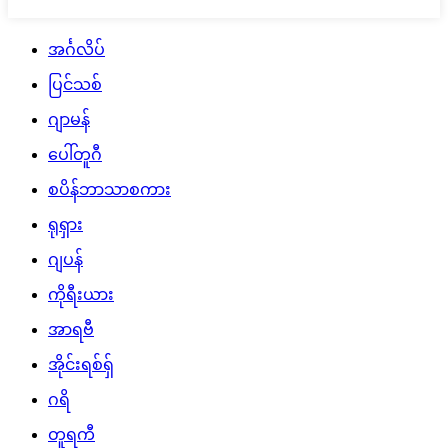
အင်္ဂလိပ်
ပြင်သစ်
ဂျာမန်
ပေါ်တူဂီ
စပိန်ဘာသာစကား
ရုရှား
ဂျပန်
ကိုရီးယား
အာရဗီ
အိုင်းရစ်ရှ်
ဂရိ
တူရကီ