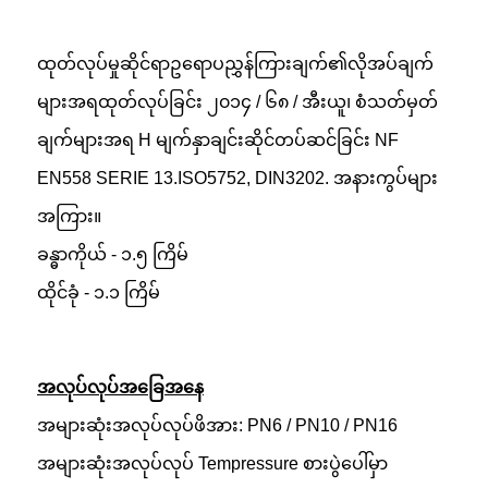
ထုတ်လုပ်မှုဆိုင်ရာဥရောပညွှန်ကြားချက်၏လိုအပ်ချက်
များအရထုတ်လုပ်ခြင်း ၂၀၁၄ / ၆၈ / အီးယူ၊ စံသတ်မှတ်
ချက်များအရ H မျက်နှာချင်းဆိုင်တပ်ဆင်ခြင်း NF
EN558 SERIE 13.ISO5752, DIN3202. အနားကွပ်များ
အကြား။
ခန္ဓာကိုယ် - ၁.၅ ကြိမ်
ထိုင်ခုံ - ၁.၁ ကြိမ်
အလုပ်လုပ်အခြေအနေ
အများဆုံးအလုပ်လုပ်ဖိအား: PN6 / PN10 / PN16
အများဆုံးအလုပ်လုပ် Tempressure စားပွဲပေါ်မှာ