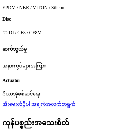
EPDM / NBR / VITON / Silicon
Disc
က DI / CF8 / CF8M
ဆက်သွယ်မှု
အနားကွပ်များအကြား
Actuator
ဂီယာအုံစစ်ဆင်ရေး
အီးမေးလ်ပို့ပါ
အချက်အလက်စာရွက်
ကုန်ပစ္စည်းအသေးစိတ်