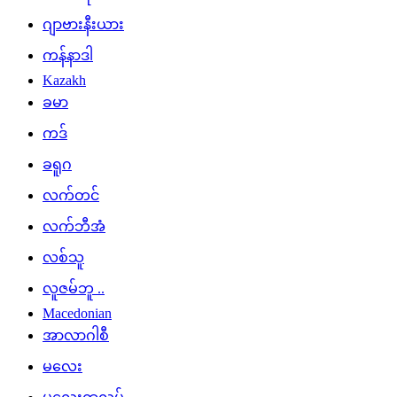
ဂျာဗားနီးယား
ကန်နာဒါ
Kazakh
ခမာ
ကဒ်
ခရူဂ
လက်တင်
လက်ဘီအံ
လစ်သူ
လူဇမ်ဘူ ..
Macedonian
အာလာဂါစီ
မလေး