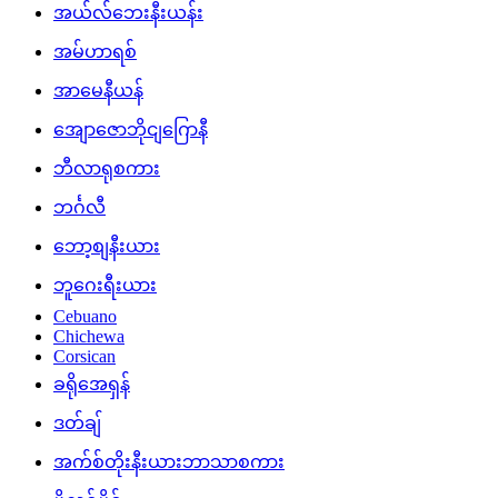
အယ်လ်ဘေးနီးယန်း
အမ်ဟာရစ်
အာမေနီယန်
အျောဇောဘိုငျဂြောနီ
ဘီလာရုစကား
ဘင်္ဂလီ
ဘော့စျနီးယား
ဘူဂေးရီးယား
Cebuano
Chichewa
Corsican
ခရိုအေရှန်
ဒတ်ချ်
အက်စ်တိုးနီးယားဘာသာစကား