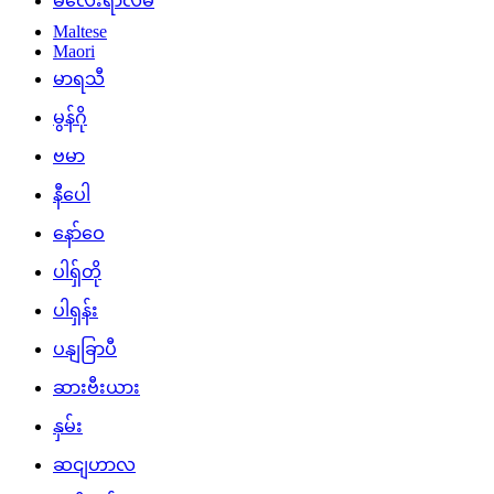
မလေးရာလမ်
Maltese
Maori
မာရသီ
မွန်ဂို
ဗမာ
နီပေါ
နော်ဝေ
ပါရှ်တို
ပါရှန်း
ပနျခြာပီ
ဆားဗီးယား
နှမ်း
ဆငျဟာလ