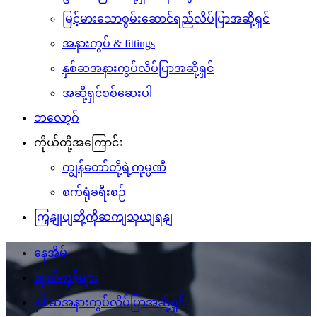
မြင့်မားသောစွမ်းဆောင်ရည်လိပ်ပြာအဆို့ရှင်
အနားကွပ် & fittings
နှစ်ဆအနားကွပ်လိပ်ပြာအဆို့ရှင်
အဆို့ရှင်စစ်ဆေးပါ
ဘလော့ဂ်
ကိုယ်တို့အကြောင်း
ကျွန်တော်တို့ရဲ့ကုမ္ပဏီ
စက်ရုံခရီးစဉ်
ကြှနျုပျတို့ကိုဆကျသှယျရနျ
နေအိမ်
ထုတ်ကုန်များ
နှစ်ဆအနားကွပ်လိပ်ပြာအဆို့ရှင်