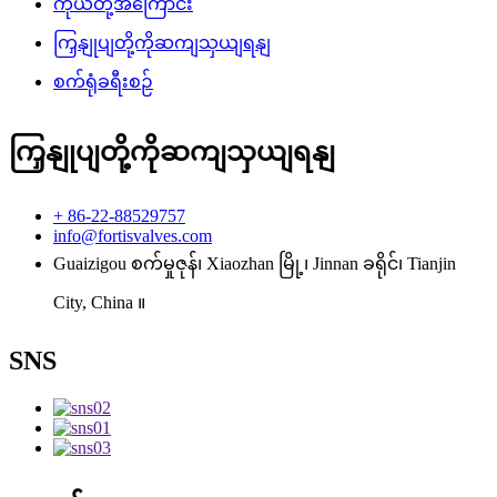
ကိုယ်တို့အကြောင်း
ကြှနျုပျတို့ကိုဆကျသှယျရနျ
စက်ရုံခရီးစဉ်
ကြှနျုပျတို့ကိုဆကျသှယျရနျ
+ 86-22-88529757
info@fortisvalves.com
Guaizigou စက်မှုဇုန်၊ Xiaozhan မြို့၊ Jinnan ခရိုင်၊ Tianjin
City, China ။
SNS