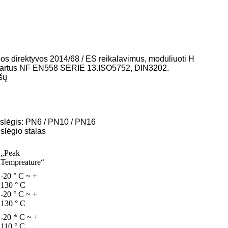
s direktyvos 2014/68 / ES reikalavimus, moduliuoti H
andartus NF EN558 SERIE 13.ISO5752, DIN3202.
šų
 slėgis: PN6 / PN10 / PN16
slėgio stalas
„Peak
a
Tempreature“
-20 ° C ~ +
130 ° C
-20 ° C ~ +
130 ° C
-20 * C ~ +
110 ° C