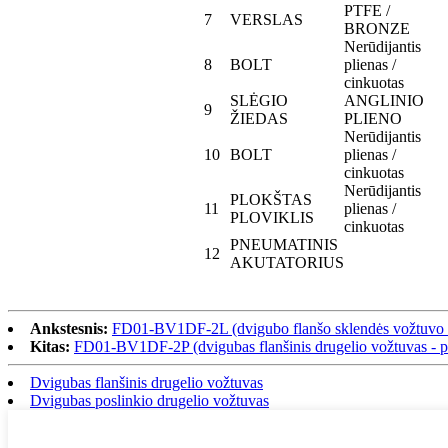
PTFE /
7
VERSLAS
BRONZE
Nerūdijantis
8
BOLT
plienas /
cinkuotas
SLĖGIO
ANGLINIO
9
ŽIEDAS
PLIENO
Nerūdijantis
10
BOLT
plienas /
cinkuotas
Nerūdijantis
PLOKŠTAS
11
plienas /
PLOVIKLIS
cinkuotas
PNEUMATINIS
12
AKUTATORIUS
Ankstesnis:
FD01-BV1DF-2L (dvigubo flanšo sklendės vožtuvo
Kitas:
FD01-BV1DF-2P (dvigubas flanšinis drugelio vožtuvas - 
Dvigubas flanšinis drugelio vožtuvas
Dvigubas poslinkio drugelio vožtuvas