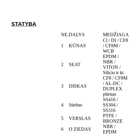
STATYBA
NE.
DALYS
MEDŽIAGA
Cl / DI / CF8
1
KŪNAS
/ CF8M /
WCB
EPDM /
NBR /
2
SEAT
VITON /
Silicio ir kt
CF8 / CF8M
/ AL-DC /
3
DISKAS
DUPLEX
plienas
SS416 /
4
Stiebas
SS304 /
SS316
PTFE /
5
VERSLAS
BRONZE
NBR /
6
O ZIEDAS
EPDM