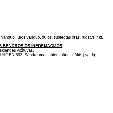
anduo, jūros vanduo, dujos, suslėgtas oras, rūgštys ir kt.
S BENDROSIOS INFORMACIJOS
 sklendės vožtuvas.
l NF EN 593. Sandarumas abiem būdais. Akis į veidą: