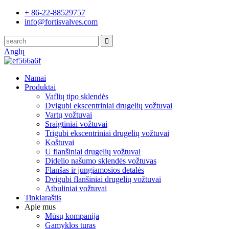
+ 86-22-88529757
info@fortisvalves.com
Anglų
Namai
Produktai
Vaflių tipo sklendės
Dvigubi ekscentriniai drugelių vožtuvai
Vartų vožtuvai
Sraigtiniai vožtuvai
Trigubi ekscentriniai drugelių vožtuvai
Koštuvai
U flanšiniai drugelių vožtuvai
Didelio našumo sklendės vožtuvas
Flanšas ir jungiamosios detalės
Dvigubi flanšiniai drugelių vožtuvai
Atbuliniai vožtuvai
Tinklaraštis
Apie mus
Mūsų kompanija
Gamyklos turas