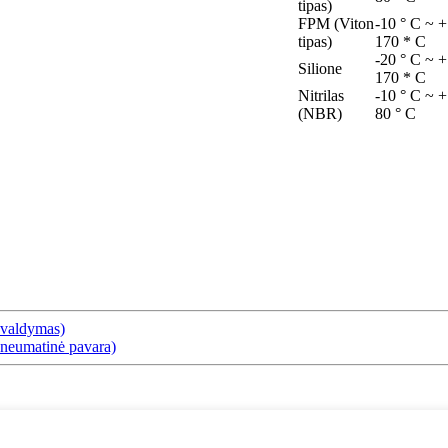
tipas)
FPM (Viton
-10 ° C ~ +
tipas)
170 * C
-20 ° C ~ +
Silione
170 * C
Nitrilas
-10 ° C ~ +
(NBR)
80 ° C
 valdymas)
pneumatinė pavara)