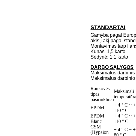
STANDARTAI
Gamyba pagal Europo
akis į akį pagal st
Montavimas tarp flan
Kūnas: 1,5 karto
Sėdynė: 1,1 karto
DARBO SĄLYGOS
Maksimalus darbinis
Maksimalus darbinio 
Rankovės
Maksimali
tipas
temperatūr
pasirinktinai
+ 4 ° C ~ +
EPDM
110 ° C
EPDM
+ 4 ° C ~ +
Blanc
110 ° C
CSM
+ 4 ° C ~ +
(Hypaion
80 ° C