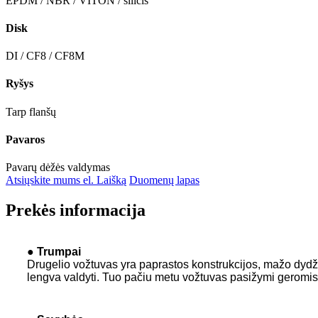
EPDM / NBR / VITON / silicis
Disk
DI / CF8 / CF8M
Ryšys
Tarp flanšų
Pavaros
Pavarų dėžės valdymas
Atsiųskite mums el. Laišką
Duomenų lapas
Prekės informacija
● Trumpai
Drugelio vožtuvas yra paprastos konstrukcijos, mažo dydžio ir
lengva valdyti. Tuo pačiu metu vožtuvas pasižymi geromi