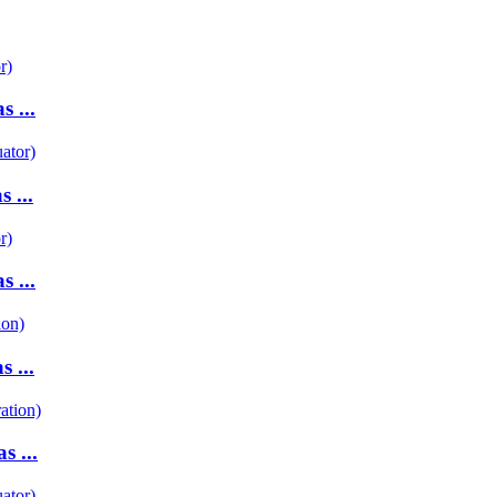
 ...
 ...
 ...
 ...
 ...