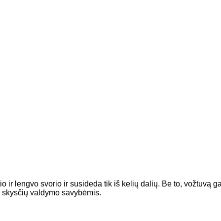
 lengvo svorio ir susideda tik iš kelių dalių. Be to, vožtuvą galim
s skysčių valdymo savybėmis.