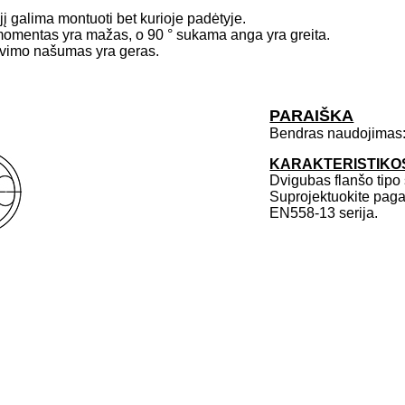
į galima montuoti bet kurioje padėtyje.
 momentas yra mažas, o 90 ° sukama anga yra greita.
iavimo našumas yra geras.
PARAIŠKA
Bendras naudojimas: v
KARAKTERISTIKO
Dvigubas flanšo tipo
Suprojektuokite paga
EN558-13 serija.