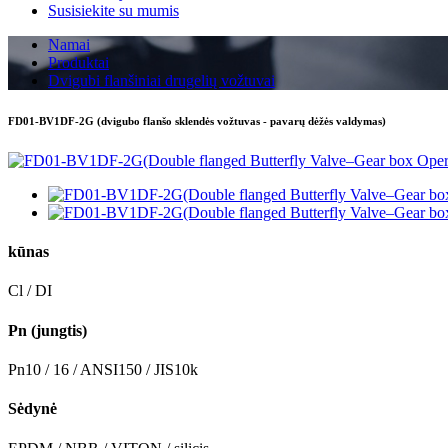
Susisiekite su mumis
Namai
Produktai
Dvigubi flanšiniai drugelių vožtuvai
FD01-BV1DF-2G (dvigubo flanšo sklendės vožtuvas - pavarų dėžės valdymas)
kūnas
Cl / DI
Pn (jungtis)
Pn10 / 16 / ANSI150 / JIS10k
Sėdynė