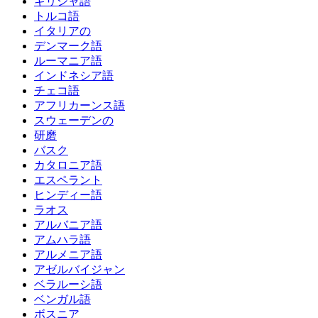
ギリシャ語
トルコ語
イタリアの
デンマーク語
ルーマニア語
インドネシア語
チェコ語
アフリカーンス語
スウェーデンの
研磨
バスク
カタロニア語
エスペラント
ヒンディー語
ラオス
アルバニア語
アムハラ語
アルメニア語
アゼルバイジャン
ベラルーシ語
ベンガル語
ボスニア