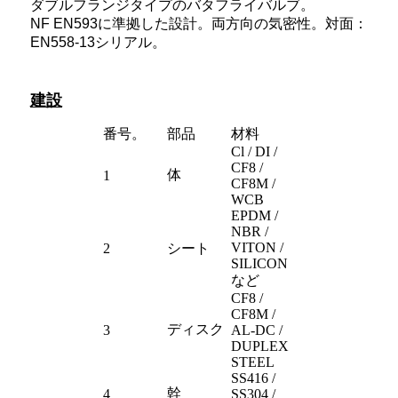
ダブルフランジタイプのバタフライバルブ。
NF EN593に準拠した設計。両方向の気密性。対面：
EN558-13シリアル。
建設
番号。
部品
材料
Cl / DI /
CF8 /
体
1
CF8M /
WCB
EPDM /
NBR /
VITON /
2
シート
SILICON
など
CF8 /
CF8M /
ディスク
3
AL-DC /
DUPLEX
STEEL
SS416 /
幹
4
SS304 /