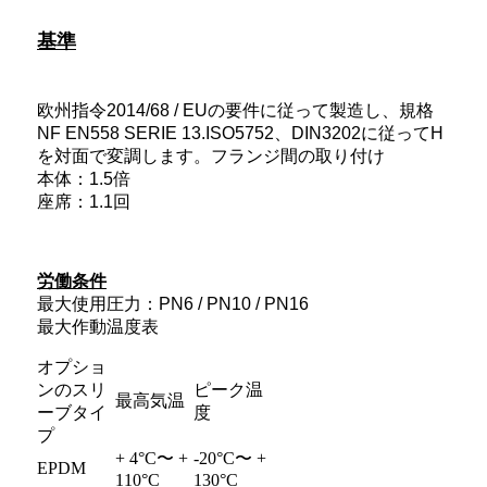
基準
欧州指令2014/68 / EUの要件に従って製造し、規格
NF EN558 SERIE 13.ISO5752、DIN3202に従ってH
を対面で変調します。フランジ間の取り付け
本体：1.5倍
座席：1.1回
労働条件
最大使用圧力：PN6 / PN10 / PN16
最大作動温度表
オプショ
ンのスリ
ピーク温
最高気温
ーブタイ
度
プ
+ 4°C〜 +
-20°C〜 +
EPDM
110°C
130°C