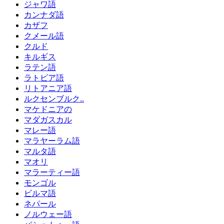
ジャワ語
カンナダ語
カザフ
クメール語
クルド
キルギス
ラテン語
ラトビア語
リトアニア語
ルクセンブルク..
マケドニアの
マダガスカル
マレー語
マラヤーラム語
マルタ語
マオリ
マラーティー語
モンゴル
ビルマ語
ネパール
ノルウェー語