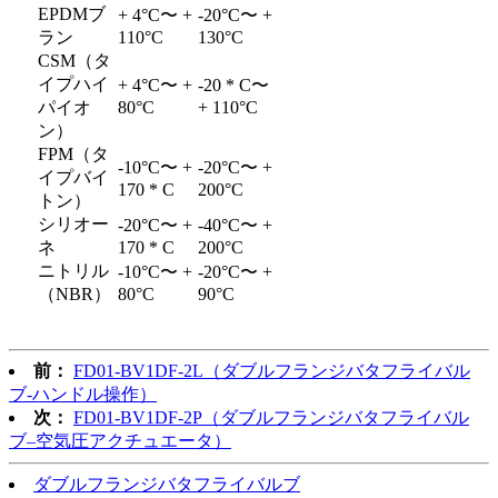
EPDMブ
+ 4°C〜 +
-20°C〜 +
ラン
110°C
130°C
CSM（タ
イプハイ
+ 4°C〜 +
-20 * C〜
パイオ
80°C
+ 110°C
ン）
FPM（タ
-10°C〜 +
-20°C〜 +
イプバイ
170 * C
200°C
トン）
シリオー
-20°C〜 +
-40°C〜 +
ネ
170 * C
200°C
ニトリル
-10°C〜 +
-20°C〜 +
（NBR）
80°C
90°C
前：
FD01-BV1DF-2L（ダブルフランジバタフライバル
ブ-ハンドル操作）
次：
FD01-BV1DF-2P（ダブルフランジバタフライバル
ブ–空気圧アクチュエータ）
ダブルフランジバタフライバルブ