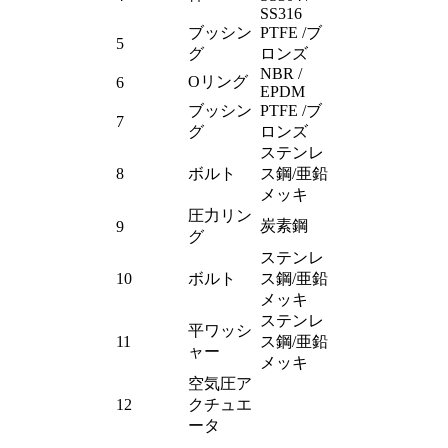
SS316
ブッシン
PTFE /ブ
5
グ
ロンズ
NBR /
Oリング
6
EPDM
ブッシン
PTFE /ブ
7
グ
ロンズ
ステンレ
8
ボルト
ス鋼/亜鉛
メッキ
圧力リン
炭素鋼
9
グ
ステンレ
10
ボルト
ス鋼/亜鉛
メッキ
ステンレ
平ワッシ
11
ス鋼/亜鉛
ャー
メッキ
空気圧ア
12
クチュエ
ータ