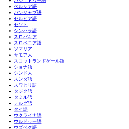
パシュトゥー語
ペルシア語
パンジャブ語
セルビア語
セソト
シンハラ語
スロバキア
スロベニア語
ソマリア
サモア人
スコットランドゲール語
ショナ語
シンド人
スンダ語
スワヒリ語
タジク語
タミル語
テルグ語
タイ語
ウクライナ語
ウルドゥー語
ウズベク語