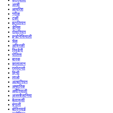
कोरियाली
अरबी
आयरिश
ग्रीक
टर्की
इटालियन
डेनिश
रोमानियन
इन्डोनेसियाली
चेक
अफ्रिकी
स्विडेनी
पोलिस
बास्क
कातालान
एस्पेरान्तो
हिन्दी
लाओ
अल्बानियन
अम्हारिक
अर्मेनियाली
अजरबैजानिया
बेलारूसी
बंगाली
बोस्नियाई