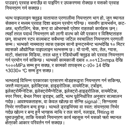
पाउडर) प्रवाह बनाउँछ वा पाइपिंग र उपकरणमा रोक्दछ र यसको प्रवाह
नियन्त्रण गर्न सक्दछ।
भल्भ पाइपलाइन फ्लुइड यातायात प्रणालीमा नियन्त्रण भाग हो, जुन च्यानल
सेक्सन र मध्यम प्रवाह दिशा बदल्न प्रयोग गरिन्छ। यससँग डायभर्सन, कट-
अफ, थ्रॉटलिंग, चेक, शन्ट वा ओभरफ्लो प्रेशर राहतको कार्यहरू छन्।
त्यहाँ तरल पदार्थ नियन्त्रण को लागी वाल्भ को धेरै प्रकार र विशिष्टताहरु
छन्, साधारण स्टप वाल्वबाट सबैभन्दा जटिल स्वचालित नियन्त्रण प्रणाली
सम्म। भल्भको नाममात्र व्यास एकदम सानो इन्स्ट्रुमेन्ट भल्भदेखि १० मिटर
व्यासको औद्योगिक पाइपलाइन भल्भसम्म छ। यो पानी, भाप, तेल, ग्यास,
माटो, संक्षारक मिडिया, तरल धातु र रेडियोधर्मी फ्लुइड को प्रवाह नियन्त्रण
गर्न प्रयोग गर्न सकिन्छ। भल्भको कामकाजी दबाव ०.००१13०mpa देखि
१०००MPa सम्म हुन सक्छ, र कामको तापक्रम c-२0० 14 देखि
१3030० ℃ सम्म हुन सक्छ।
भल्भलाई विभिन्न प्रकारका प्रसारण मोडहरूद्वारा नियन्त्रण गर्न सकिन्छ,
जस्तै म्यानुअल, इलेक्ट्रिक, हाइड्रोलिक, वायमेटिक, टर्बाइन,
इलेक्ट्रोमैग्नेटिक, इलेक्ट्रोमैग्नेटिक, इलेक्ट्रो-हाइड्रोलिक, वायमेटिक,
स्पर गियर, बेभल गियर ड्राइभ, आदि, भल्भ पूर्वनिर्धारित अनुसार सञ्चालन
गर्दछ। आवश्यकताहरू, वा केवल खोल्छ वा सेन्सि signal् सिग्नलमा
निर्भर नगरीकन बन्द हुन्छ। भल्भले ड्राइभिंगमा वा स्वत: संयन्त्रमा निर्भर
गर्दछ खोल्न र बन्द हुने भागहरू माथि र तल सार्न, स्लाइड, स्विing वा
घुमाउनुहोस्, ताकि यसको नियन्त्रण कार्य महसुस गर्न यसको फ्लो च्यानल
क्षेत्रको आकार परिवर्तन गर्न सक्दछ।