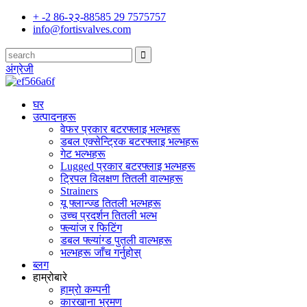
+ -2 86-२२-88585 29 7575757
info@fortisvalves.com
अंग्रेजी
घर
उत्पादनहरू
वेफर प्रकार बटरफ्लाइ भल्भहरू
डबल एक्सेन्ट्रिक बटरफ्लाइ भल्भहरू
गेट भल्भहरू
Lugged प्रकार बटरफ्लाइ भल्भहरू
ट्रिपल विलक्षण तितली वाल्भहरू
Strainers
यू फ्लान्ज्ड तितली भल्भहरू
उच्च प्रदर्शन तितली भल्भ
फ्ल्यांज र फिटिंग
डबल फ्ल्यांग्ड पुतली वाल्भहरू
भल्भहरू जाँच गर्नुहोस्
ब्लग
हाम्रोबारे
हाम्रो कम्पनी
कारखाना भ्रमण