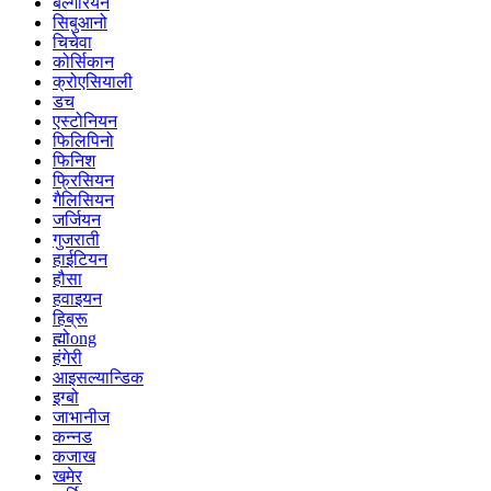
बल्गेरियन
सिबुआनो
चिचेवा
कोर्सिकान
क्रोएसियाली
डच
एस्टोनियन
फिलिपिनो
फिनिश
फ्रिसियन
गैलिसियन
जर्जियन
गुजराती
हाईटियन
हौसा
हवाइयन
हिब्रू
ह्मोong
हंगेरी
आइसल्यान्डिक
इग्बो
जाभानीज
कन्नड
कजाख
खमेर