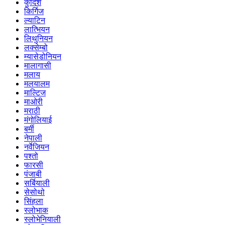
कुर्दिश
किर्गिज
ल्याटिन
लात्भियन
लिथुनियन
लक्सेम्बो
म्यासेडोनियन
मालागासी
मलाय
मलयालम
माल्टिज
माओरी
मराठी
मंगोलियाई
बर्मी
नेपाली
नर्वेजियन
पश्तो
फारसी
पंजाबी
सर्बियाली
सेसोथो
सिंहला
स्लोभाक
स्लोभेनियाली