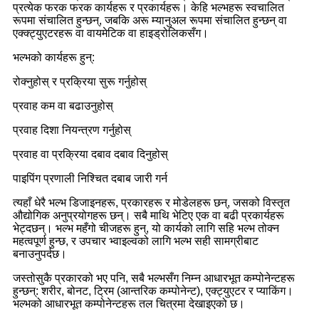
प्रत्येक फरक फरक कार्यहरू र प्रकार्यहरू। केहि भल्भहरू स्वचालित
रूपमा संचालित हुन्छन्, जबकि अरू म्यानुअल रूपमा संचालित हुन्छन् वा
एक्क्ट्युएटरहरू वा वायमेटिक वा हाइड्रोलिकसँग।
भल्भको कार्यहरू हुन्:
रोक्नुहोस् र प्रक्रिया सुरू गर्नुहोस्
प्रवाह कम वा बढाउनुहोस्
प्रवाह दिशा नियन्त्रण गर्नुहोस्
प्रवाह वा प्रक्रिया दबाव दबाव दिनुहोस्
पाइपिंग प्रणाली निश्चित दबाब जारी गर्न
त्यहाँ धेरै भल्भ डिजाइनहरू, प्रकारहरू र मोडेलहरू छन्, जसको विस्तृत
औद्योगिक अनुप्रयोगहरू छन्। सबै माथि भेटिए एक वा बढी प्रकार्यहरू
भेट्दछन्। भल्भ महँगो चीजहरू हुन्, यो कार्यको लागि सहि भल्भ तोक्न
महत्वपूर्ण हुन्छ, र उपचार भ्वाइल्वको लागि भल्भ सही सामग्रीबाट
बनाउनुपर्दछ।
जस्तोसुकै प्रकारको भए पनि, सबै भल्भसँग निम्न आधारभूत कम्पोनेन्टहरू
हुन्छन्: शरीर, बोनट, ट्रिम (आन्तरिक कम्पोनेन्ट), एक्ट्युएटर र प्याकिंग।
भल्भको आधारभूत कम्पोनेन्टहरू तल चित्रमा देखाइएको छ।