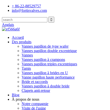
+ 86-22-88529757
info@fortisvalves.com
Anglais
Accueil
Des produits
Vannes papillon de type wafer
Vannes papillon double excentrique
Vannes
Vannes papillon à crampons
Vannes papillon triples excentriques
Tamis
Vannes papillon à brides en U
Vanne papillon haute performance
Bride et raccords
Vannes papillon à double bride
Clapets anti-retour
Blog
À propos de nous
Notre compagnie
Visite de l'usine