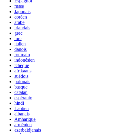
Espagnol
russe
Japonais
coréen
arabe
irlandais
grec
turc
italien
danois
roumain
indonésien
tchèque
afrikaans
suédois
polonais
basque
catalan
espéranto
hindi
Laotien
albanais
Amharique
arménien
azerbaïdjanais