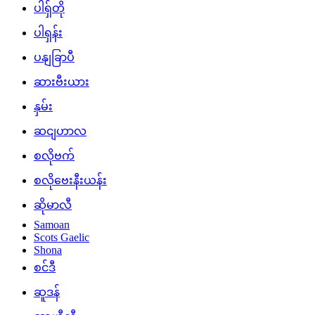
ပါရှ်တို
ပါရှန်း
ပနျခြာပီ
ဆားဗီးယား
နှမ်း
ဆငျဟာလ
စလိုဗက်
စလိုဗေးနီးယန်း
ဆိုမာလီ
Samoan
Scots Gaelic
Shona
စင်ဒီ
ဆူဒန်