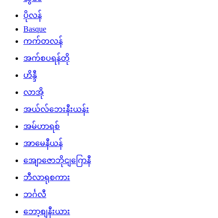
ပိုလန်
Basque
ကက်တလန်
အက်စပရန်တို
ဟိန္ဒီ
လာအို
အယ်လ်ဘေးနီးယန်း
အမ်ဟာရစ်
အာမေနီယန်
အျောဇောဘိုငျဂြောနီ
ဘီလာရုစကား
ဘင်္ဂလီ
ဘော့စျနီးယား