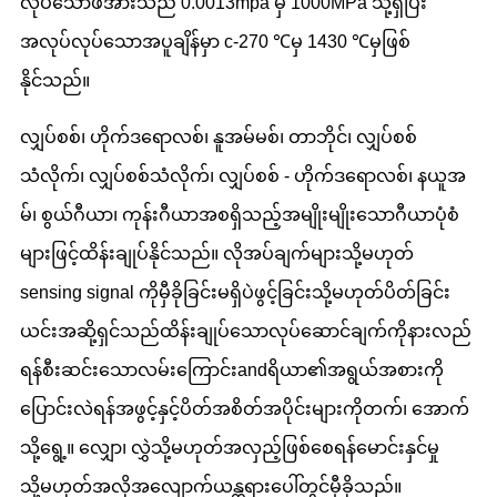
လုပ်သောဖိအားသည် 0.0013mpa မှ 1000MPa သို့ရှိပြီး
အလုပ်လုပ်သောအပူချိန်မှာ c-270 ℃မှ 1430 ℃မှဖြစ်
နိုင်သည်။
လျှပ်စစ်၊ ဟိုက်ဒရောလစ်၊ နူအမ်မစ်၊ တာဘိုင်၊ လျှပ်စစ်
သံလိုက်၊ လျှပ်စစ်သံလိုက်၊ လျှပ်စစ် - ဟိုက်ဒရောလစ်၊ နယူအ
မ်၊ စွယ်ဂီယာ၊ ကုန်းဂီယာအစရှိသည့်အမျိုးမျိုးသောဂီယာပုံစံ
များဖြင့်ထိန်းချုပ်နိုင်သည်။ လိုအပ်ချက်များသို့မဟုတ်
sensing signal ကိုမှီခိုခြင်းမရှိပဲဖွင့်ခြင်းသို့မဟုတ်ပိတ်ခြင်း
ယင်းအဆို့ရှင်သည်ထိန်းချုပ်သောလုပ်ဆောင်ချက်ကိုနားလည်
ရန်စီးဆင်းသောလမ်းကြောင်းandရိယာ၏အရွယ်အစားကို
ပြောင်းလဲရန်အဖွင့်နှင့်ပိတ်အစိတ်အပိုင်းများကိုတက်၊ အောက်
သို့ရွေ့။ လျှော၊ လွှဲသို့မဟုတ်အလှည့်ဖြစ်စေရန်မောင်းနှင်မှု
သို့မဟုတ်အလိုအလျောက်ယန္တရားပေါ်တွင်မှီခိုသည်။