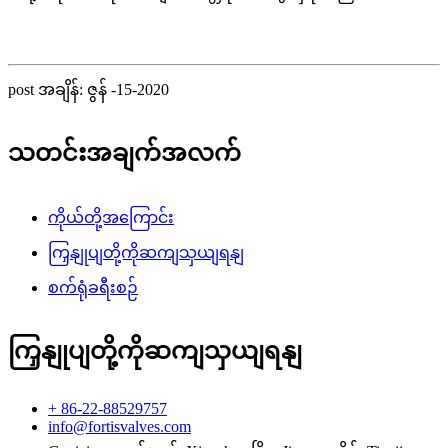
post အချိန်: ဇွန် -15-2020
သတင်းအချက်အလက်
ကိုယ်တို့အကြောင်း
ကြှနျုပျတို့ကိုဆကျသှယျရနျ
စက်ရုံခရီးစဉ်
ကြှနျုပျတို့ကိုဆကျသှယျရနျ
+ 86-22-88529757
info@fortisvalves.com