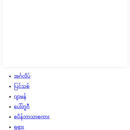
အင်္ဂလိပ်
ပြင်သစ်
ဂျာမန်
ပေါ်တူဂီ
စပိန်ဘာသာစကား
ရုရှား