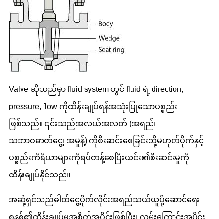
Valve ဆိုသည်မှာ fluid system တွင် fluid ရဲ့ direction,
pressure, flow ကိုထိန်းချုပ်ရန်အသုံးပြုသောပစ္စည်း
ဖြစ်သည်။ ၎င်းသည်အလယ်အလတ် (အရည်၊
သဘာဝဓာတ်ငွေ့၊ အမှုန့်) ကိုစီးဆင်းစေခြင်းသို့မဟုတ်ပိုက်နှင့်
ပစ္စည်းကိရိယာများကိုရပ်တန့်စေပြီးယင်း၏စီးဆင်းမှုကို
ထိန်းချုပ်နိုင်သည်။
အဆို့ရှင်သည်ဓါတ်ငွေ့ပိုက်လိုင်းအရည်သယ်ယူပို့ဆောင်ရေး
စနစ်၏ထိန်းချုပ်မှုအစိတ်အပိုင်းဖြစ်ပြီး၊ လမ်းကြောင်းအပိုင်း