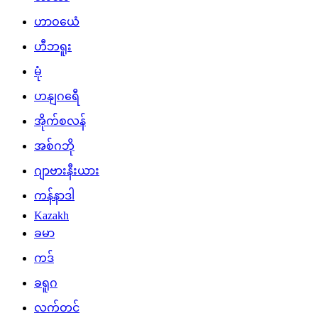
ဟာဝယေံ
ဟီဘရူး
မုံ
ဟနျဂရေီ
အိုက်စလန်
အစ်ဂဘို
ဂျာဗားနီးယား
ကန်နာဒါ
Kazakh
ခမာ
ကဒ်
ခရူဂ
လက်တင်