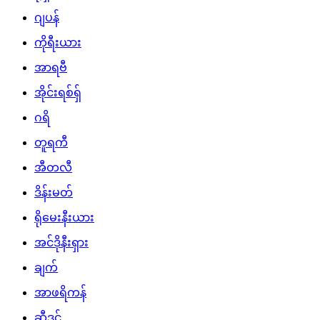
ဂျပန်
ကိုရီးယား
အာရဗီ
အိုင်းရစ်ရှ်
ဂရိ
တူရကီ
အီတလီ
ဒိန်းမတ်
ရိုမေးနီးယား
အင်ဒိုနီးရှား
ချက်
အာဖရိကန်
ဆွီဒင်