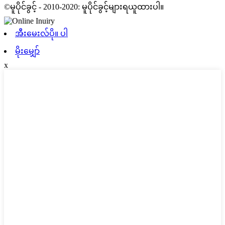
©မူပိုင်ခွင့် - 2010-2020: မူပိုင်ခွင့်များရယူထားပါ။
အီးမေးလ်ပို။ ပါ
မိုးမျှော်
x