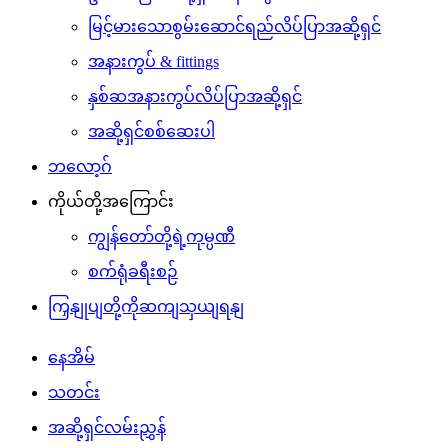
မြင့်မားသောစွမ်းဆောင်ရည်လိပ်ပြာအဆို့ရှင်
အနားကွပ် & fittings
နှစ်ဆအနားကွပ်လိပ်ပြာအဆို့ရှင်
အဆို့ရှင်စစ်ဆေးပါ
ဘလော့ဂ်
ကိုယ်တို့အကြောင်း
ကျွန်တော်တို့ရဲ့ကုမ္ပဏီ
စက်ရုံခရီးစဉ်
ကြှနျုပျတို့ကိုဆကျသှယျရနျ
နေအိမ်
သတင်း
အဆို့ရှင်လမ်းညွှန်