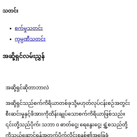
သတင်း
စက်မှုသတင်း
ကုမ္ပဏီသတင်း
အဆို့ရှင်လမ်းညွှန်
အဆို့ရှင်ဆိုတာဘာလဲ
အဆို့ရှင်သည်စက်ကိရိယာတစ်ခုသို့မဟုတ်လုပ်ငန်းစဉ်အတွင်း
စီးဆင်းမှုနှင့်ဖိအားကိုထိန်းချုပ်သောစက်ကိရိယာဖြစ်သည်။
၎င်းတို့သည်ပိုက်၊ သဘာ ၀ ဓာတ်ငွေ့၊ ရေနွေးငွေ့၊ ရွှံ့စသည်တို့
ကိုသယ်ဆောင်ရန်အတွက်ပိုက်လိုင်းစနစ်၏အခြေခံ