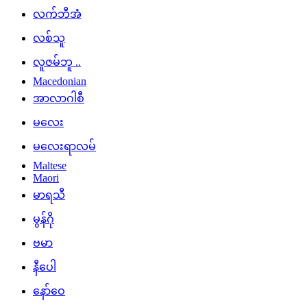
လက်ဘီအံ
လစ်သူ
လူဇမ်ဘူ ..
Macedonian
အာလာဂါစီ
မလေး
မလေးရာလမ်
Maltese
Maori
မာရသီ
မွန်ဂို
ဗမာ
နီပေါ
နော်ဝေ