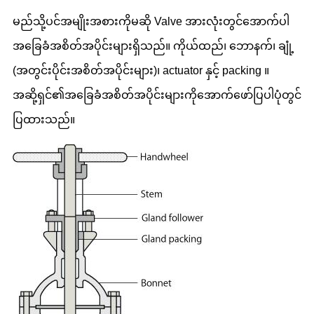
မည်သို့ပင်အမျိုးအစားကိုမဆို Valve အားလုံးတွင်အောက်ပါ
အခြေခံအစိတ်အပိုင်းများရှိသည်။ ကိုယ်ထည်၊ ဘောနက်၊ ချုံ့
(အတွင်းပိုင်းအစိတ်အပိုင်းများ)၊ actuator နှင့် packing ။
အဆို့ရှင်၏အခြေခံအစိတ်အပိုင်းများကိုအောက်ဖော်ပြပါပုံတွင်
ပြထားသည်။