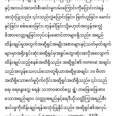
နှင့်အလယ်အလတ်စီးဆင်းမှုလမ်းကြောင်းကိုပြောင်းလဲရန်
အသုံးပြုသည်။ ၎င်းသည်လွှဲပြောင်းခြင်း၊ ဖြတ်ယူခြင်း၊ မောင်း
နှင်ခြင်း၊ စစ်ဆေးခြင်း၊ တုန်ခါခြင်းသို့မဟုတ်အလွန်အကျွံ
ဖိအားလျော့ချခြင်းလုပ်ငန်းဆောင်တာများရှိသည်။ အရည်
ထိန်းချုပ်မှုအတွက်အဆို့ရှင်အမျိုးအစားများနှင့်သတ်မှတ်ချက်
များမှာအရိုးရှင်းဆုံးအဆို့ရှင်မှအရှုပ်ထွေးဆုံးအလိုအလျောက်
ထိန်းချုပ်သည့်စနစ်အထိရှိသည်။ အဆို့ရှင်၏ nominal အချင်း
သည်အလွန်သေးငယ်သောတူရိယာအဆို့မှအချင်း ၁၀ မီတာ
အထိရှိသောစက်မှုပိုက်လိုင်းအဆို့ရှင်အထိရှိသည်။ ၎င်းသည်
ရေ၊ ရေနွေးငွေ့၊ ရေနံ၊ သဘာဝဓာတ်ငွေ့၊ ရွှံ့၊ တဖြေးဖြေးစား
သောအရည်များ၊ သတ္တုအရည်နှင့်ရေဒီယိုသတ္တိကြွအရည်စီး
ဆင်းမှုကိုထိန်းချုပ်ရန်အသုံးပြုနိုင်သည်။ အဆို့ရှင်၏အလုပ်