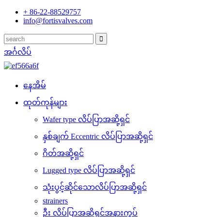
+ 86-22-88529757
info@fortisvalves.com
အင်္ဂလိပ်
နေအိမ်
ထုတ်ကုန်များ
Wafer type လိပ်ပြာအဆို့ရှင်
နှစ်ချက် Eccentric လိပ်ပြာအဆို့ရှင်
ဂိတ်အဆို့ရှင်
Lugged type လိပ်ပြာအဆို့ရှင်
သုံးပွင့်ဆိုင်သောလိပ်ပြာအဆို့ရှင်
strainers
ဦး လိပ်ပြာအဆို့ရှင်အနားကွပ်