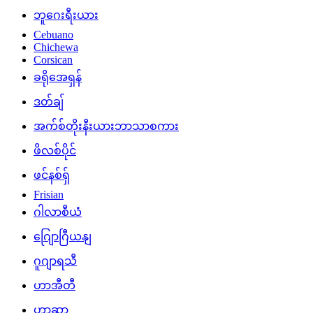
ဘူဂေးရီးယား
Cebuano
Chichewa
Corsican
ခရိုအေရှန်
ဒတ်ချ်
အက်စ်တိုးနီးယားဘာသာစကား
ဖိလစ်ပိုင်
ဖင်နစ်ရှ်
Frisian
ဂါလာစီယံ
ဂျြောဂြီယနျ
ဂူဂျာရသီ
ဟာအီတီ
ဟာဆာ