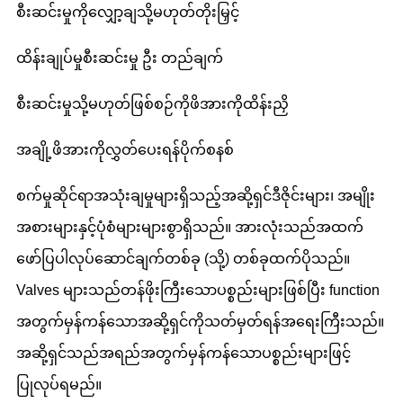
စီးဆင်းမှုကိုလျှော့ချသို့မဟုတ်တိုးမြှင့်
ထိန်းချုပ်မှုစီးဆင်းမှု ဦး တည်ချက်
စီးဆင်းမှုသို့မဟုတ်ဖြစ်စဉ်ကိုဖိအားကိုထိန်းညှိ
အချို့ဖိအားကိုလွှတ်ပေးရန်ပိုက်စနစ်
စက်မှုဆိုင်ရာအသုံးချမှုများရှိသည့်အဆို့ရှင်ဒီဇိုင်းများ၊ အမျိုး
အစားများနှင့်ပုံစံများများစွာရှိသည်။ အားလုံးသည်အထက်
ဖော်ပြပါလုပ်ဆောင်ချက်တစ်ခု (သို့) တစ်ခုထက်ပိုသည်။
Valves များသည်တန်ဖိုးကြီးသောပစ္စည်းများဖြစ်ပြီး function
အတွက်မှန်ကန်သောအဆို့ရှင်ကိုသတ်မှတ်ရန်အရေးကြီးသည်။
အဆို့ရှင်သည်အရည်အတွက်မှန်ကန်သောပစ္စည်းများဖြင့်
ပြုလုပ်ရမည်။