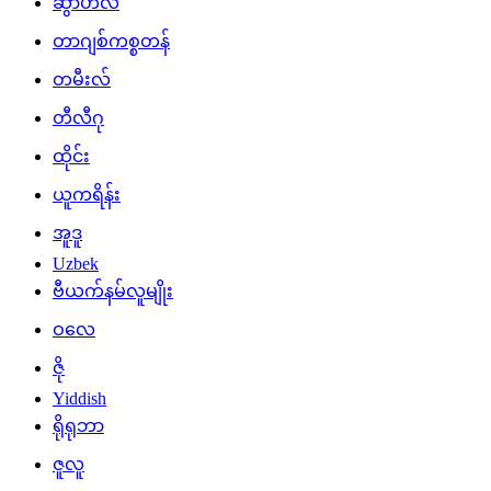
ဆွာဟီလီ
တာဂျစ်ကစ္စတန်
တမီးလ်
တီလီဂု
ထိုင်း
ယူကရိန်း
အူဒူ
Uzbek
ဗီယက်နမ်လူမျိုး
ဝလေ
ဇို
Yiddish
ရိုရုဘာ
ဇူလူ