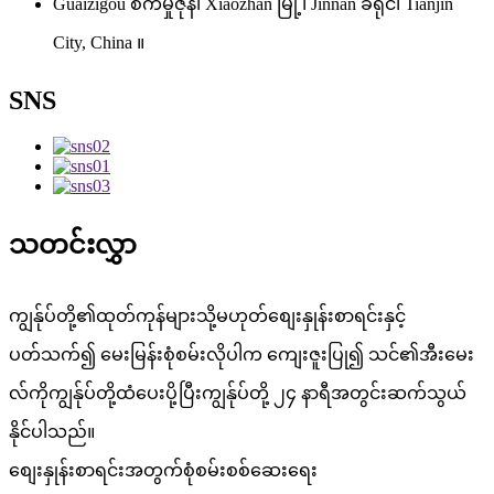
Guaizigou စက်မှုဇုန်၊ Xiaozhan မြို့၊ Jinnan ခရိုင်၊ Tianjin
City, China ။
SNS
သတင်းလွှာ
ကျွန်ုပ်တို့၏ထုတ်ကုန်များသို့မဟုတ်စျေးနှုန်းစာရင်းနှင့်
ပတ်သက်၍ မေးမြန်းစုံစမ်းလိုပါက ကျေးဇူးပြု၍ သင်၏အီးမေး
လ်ကိုကျွန်ုပ်တို့ထံပေးပို့ပြီးကျွန်ုပ်တို့ ၂၄ နာရီအတွင်းဆက်သွယ်
နိုင်ပါသည်။
စျေးနှုန်းစာရင်းအတွက်စုံစမ်းစစ်ဆေးရေး