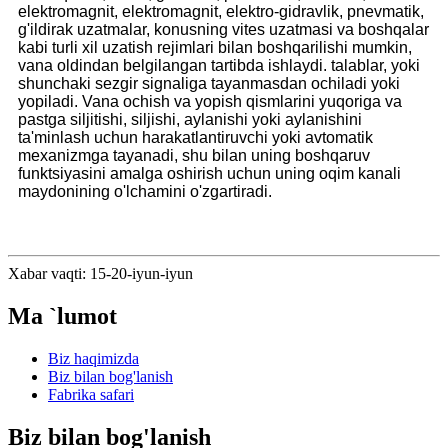
elektromagnit, elektromagnit, elektro-gidravlik, pnevmatik,
g'ildirak uzatmalar, konusning vites uzatmasi va boshqalar
kabi turli xil uzatish rejimlari bilan boshqarilishi mumkin,
vana oldindan belgilangan tartibda ishlaydi. talablar, yoki
shunchaki sezgir signaliga tayanmasdan ochiladi yoki
yopiladi. Vana ochish va yopish qismlarini yuqoriga va
pastga siljitishi, siljishi, aylanishi yoki aylanishini
ta'minlash uchun harakatlantiruvchi yoki avtomatik
mexanizmga tayanadi, shu bilan uning boshqaruv
funktsiyasini amalga oshirish uchun uning oqim kanali
maydonining o'lchamini o'zgartiradi.
Xabar vaqti: 15-20-iyun-iyun
Ma `lumot
Biz haqimizda
Biz bilan bog'lanish
Fabrika safari
Biz bilan bog'lanish