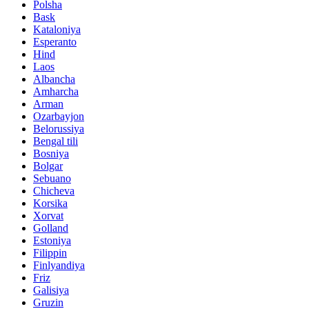
Polsha
Bask
Kataloniya
Esperanto
Hind
Laos
Albancha
Amharcha
Arman
Ozarbayjon
Belorussiya
Bengal tili
Bosniya
Bolgar
Sebuano
Chicheva
Korsika
Xorvat
Golland
Estoniya
Filippin
Finlyandiya
Friz
Galisiya
Gruzin