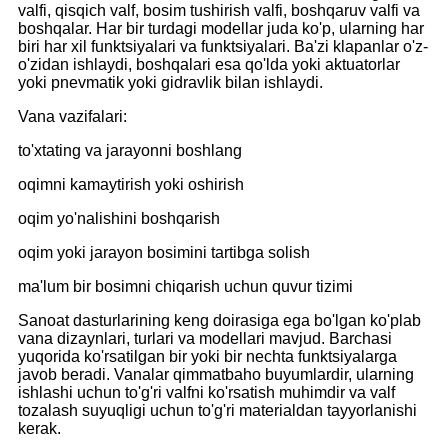
valfi, qisqich valf, bosim tushirish valfi, boshqaruv valfi va
boshqalar. Har bir turdagi modellar juda ko'p, ularning har
biri har xil funktsiyalari va funktsiyalari. Ba'zi klapanlar o'z-
o'zidan ishlaydi, boshqalari esa qo'lda yoki aktuatorlar
yoki pnevmatik yoki gidravlik bilan ishlaydi.
Vana vazifalari:
to'xtating va jarayonni boshlang
oqimni kamaytirish yoki oshirish
oqim yo'nalishini boshqarish
oqim yoki jarayon bosimini tartibga solish
ma'lum bir bosimni chiqarish uchun quvur tizimi
Sanoat dasturlarining keng doirasiga ega bo'lgan ko'plab
vana dizaynlari, turlari va modellari mavjud. Barchasi
yuqorida ko'rsatilgan bir yoki bir nechta funktsiyalarga
javob beradi. Vanalar qimmatbaho buyumlardir, ularning
ishlashi uchun to'g'ri valfni ko'rsatish muhimdir va valf
tozalash suyuqligi uchun to'g'ri materialdan tayyorlanishi
kerak.