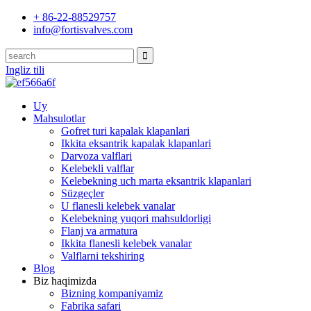
+ 86-22-88529757
info@fortisvalves.com
Ingliz tili
Uy
Mahsulotlar
Gofret turi kapalak klapanlari
Ikkita eksantrik kapalak klapanlari
Darvoza valflari
Kelebekli valflar
Kelebekning uch marta eksantrik klapanlari
Süzgeçler
U flanesli kelebek vanalar
Kelebekning yuqori mahsuldorligi
Flanj va armatura
Ikkita flanesli kelebek vanalar
Valflarni tekshiring
Blog
Biz haqimizda
Bizning kompaniyamiz
Fabrika safari