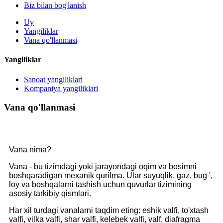
Biz bilan bog'lanish
Uy
Yangiliklar
Vana qo'llanmasi
Yangiliklar
Sanoat yangiliklari
Kompaniya yangiliklari
Vana qo'llanmasi
Vana nima?
Vana - bu tizimdagi yoki jarayondagi oqim va bosimni
boshqaradigan mexanik qurilma. Ular suyuqlik, gaz, bug ',
loy va boshqalarni tashish uchun quvurlar tizimining
asosiy tarkibiy qismlari.
Har xil turdagi vanalarni taqdim eting: eshik valfi, to'xtash
valfi, vilka valfi, shar valfi, kelebek valfi, valf, diafragma