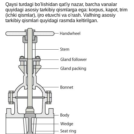
Qaysi turdagi bo'lishidan qat'iy nazar, barcha vanalar
quyidagi asosiy tarkibiy qismlarga ega: korpus, kapot, trim
(ichki qismlar), ijro etuvchi va o'rash. Valfning asosiy
tarkibiy qismlari quyidagi rasmda keltirilgan.