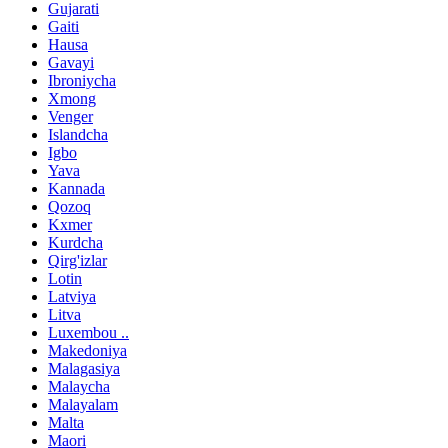
Gujarati
Gaiti
Hausa
Gavayi
Ibroniycha
Xmong
Venger
Islandcha
Igbo
Yava
Kannada
Qozoq
Kxmer
Kurdcha
Qirg'izlar
Lotin
Latviya
Litva
Luxembou ..
Makedoniya
Malagasiya
Malaycha
Malayalam
Malta
Maori