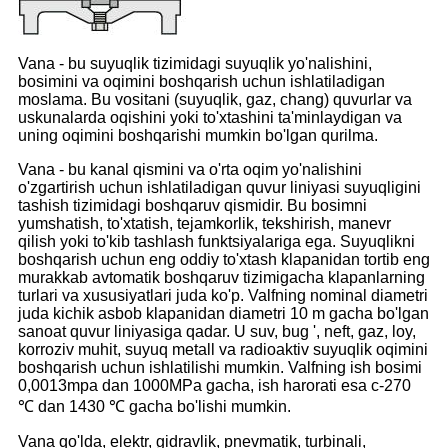
Vana - bu suyuqlik tizimidagi suyuqlik yo'nalishini,
bosimini va oqimini boshqarish uchun ishlatiladigan
moslama. Bu vositani (suyuqlik, gaz, chang) quvurlar va
uskunalarda oqishini yoki to'xtashini ta'minlaydigan va
uning oqimini boshqarishi mumkin bo'lgan qurilma.
Vana - bu kanal qismini va o'rta oqim yo'nalishini
o'zgartirish uchun ishlatiladigan quvur liniyasi suyuqligini
tashish tizimidagi boshqaruv qismidir. Bu bosimni
yumshatish, to'xtatish, tejamkorlik, tekshirish, manevr
qilish yoki to'kib tashlash funktsiyalariga ega. Suyuqlikni
boshqarish uchun eng oddiy to'xtash klapanidan tortib eng
murakkab avtomatik boshqaruv tizimigacha klapanlarning
turlari va xususiyatlari juda ko'p. Valfning nominal diametri
juda kichik asbob klapanidan diametri 10 m gacha bo'lgan
sanoat quvur liniyasiga qadar. U suv, bug ', neft, gaz, loy,
korroziv muhit, suyuq metall va radioaktiv suyuqlik oqimini
boshqarish uchun ishlatilishi mumkin. Valfning ish bosimi
0,0013mpa dan 1000MPa gacha, ish harorati esa c-270
℃ dan 1430 ℃ gacha bo'lishi mumkin.
Vana qo'lda, elektr, gidravlik, pnevmatik, turbinali,