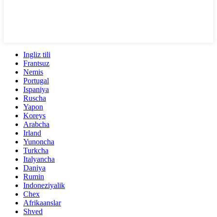
Ingliz tili
Frantsuz
Nemis
Portugal
Ispaniya
Ruscha
Yapon
Koreys
Arabcha
Irland
Yunoncha
Turkcha
Italyancha
Daniya
Rumin
Indoneziyalik
Chex
Afrikaanslar
Shved