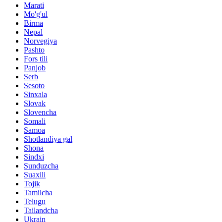
Marati
Mo'g'ul
Birma
Nepal
Norvegiya
Pashto
Fors tili
Panjob
Serb
Sesoto
Sinxala
Slovak
Slovencha
Somali
Samoa
Shotlandiya gal
Shona
Sindxi
Sunduzcha
Suaxili
Tojik
Tamilcha
Telugu
Tailandcha
Ukrain