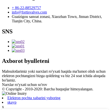
+ 86-22-88529757
info@fortisvalves.com
Guaizigou sanoat zonasi, Xiaozhan Town, Jinnan District,
Tianjin City, China.
SNS
Axborot byulleteni
Mahsulotlarimiz yoki narxlari ro'yxati haqida ma'lumot olish uchun
elektron pochtangizni bizga qoldiring va biz 24 soat ichida aloqada
bo'lamiz.
Narxlar ro'yxati uchun so'rov
© Copyright - 2010-2020: Barcha huquqlar himoyalangan.
Elektron pochta xabarini yuboring
skayp
x