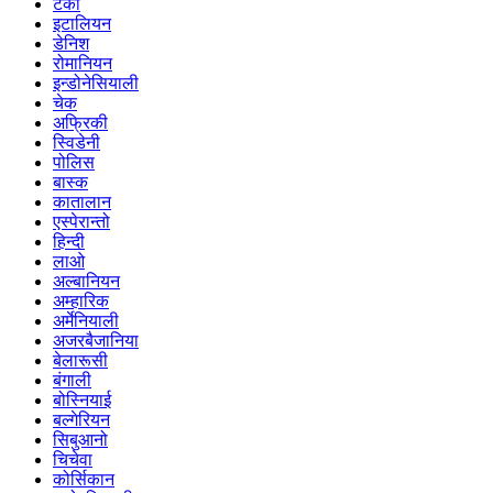
टर्की
इटालियन
डेनिश
रोमानियन
इन्डोनेसियाली
चेक
अफ्रिकी
स्विडेनी
पोलिस
बास्क
कातालान
एस्पेरान्तो
हिन्दी
लाओ
अल्बानियन
अम्हारिक
अर्मेनियाली
अजरबैजानिया
बेलारूसी
बंगाली
बोस्नियाई
बल्गेरियन
सिबुआनो
चिचेवा
कोर्सिकान