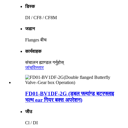
डिस्क
DI / CF8 / CF8M
जडान
Flanges बीच
कार्यवाहक
संचालन ह्याण्डल गर्नुहोस्
जांच
विस्तार
FD01-BV1DF-2G (डबल फ्ल्यांग्ड बटरफ्लाइ
भल्भ ear गियर बक्स अपरेशन)
जीउ
Cl / DI