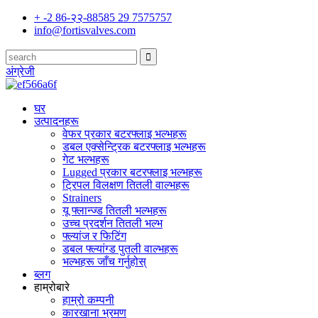
+ -2 86-२२-88585 29 7575757
info@fortisvalves.com
अंग्रेजी
घर
उत्पादनहरू
वेफर प्रकार बटरफ्लाइ भल्भहरू
डबल एक्सेन्ट्रिक बटरफ्लाइ भल्भहरू
गेट भल्भहरू
Lugged प्रकार बटरफ्लाइ भल्भहरू
ट्रिपल विलक्षण तितली वाल्भहरू
Strainers
यू फ्लान्ज्ड तितली भल्भहरू
उच्च प्रदर्शन तितली भल्भ
फ्ल्यांज र फिटिंग
डबल फ्ल्यांग्ड पुतली वाल्भहरू
भल्भहरू जाँच गर्नुहोस्
ब्लग
हाम्रोबारे
हाम्रो कम्पनी
कारखाना भ्रमण