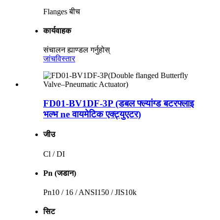
Flanges बीच
कार्यवाहक
संचालन ह्याण्डल गर्नुहोस्
जांच
विस्तार
FD01-BV1DF-3P (डबल फ्ल्यांग्ड बटरफ्लाइ
भल्भ ne वायमेटिक एक्ट्युएटर)
जीउ
Cl / DI
Pn (जडान)
Pn10 / 16 / ANSI150 / JIS10k
सिट