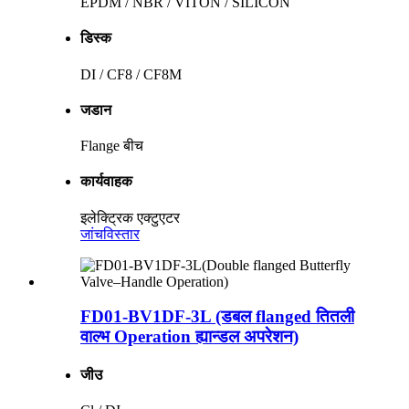
EPDM / NBR / VITON / SILICON
डिस्क
DI / CF8 / CF8M
जडान
Flange बीच
कार्यवाहक
इलेक्ट्रिक एक्टुएटर
जांच
विस्तार
FD01-BV1DF-3L (डबल flanged तितली
वाल्भ Operation ह्यान्डल अपरेशन)
जीउ