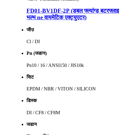
FD01-BV1DF-2P (डबल फ्ल्यांग्ड बटरफ्लाइ
भल्भ ne वायमेटिक एक्ट्युएटर)
जीउ
Cl / DI
Pn (जडान)
Pn10 / 16 / ANSI150 / JIS10k
सिट
EPDM / NBR / VITON / SILICON
डिस्क
DI / CF8 / CF8M
जडान