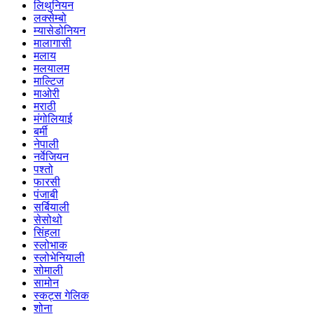
लिथुनियन
लक्सेम्बो
म्यासेडोनियन
मालागासी
मलाय
मलयालम
माल्टिज
माओरी
मराठी
मंगोलियाई
बर्मी
नेपाली
नर्वेजियन
पश्तो
फारसी
पंजाबी
सर्बियाली
सेसोथो
सिंहला
स्लोभाक
स्लोभेनियाली
सोमाली
सामोन
स्कट्स गेलिक
शोना