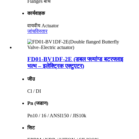
Flanges बीच
कार्यवाहक
वायवीय Actuator
जांच
विस्तार
FD01-BV1DF-2E (डबल फ्ल्यांग्ड बटरफ्लाइ
भल्भ – इलेक्ट्रिक एक्टुएटर)
जीउ
Cl / DI
Pn (जडान)
Pn10 / 16 / ANSI150 / JIS10k
सिट