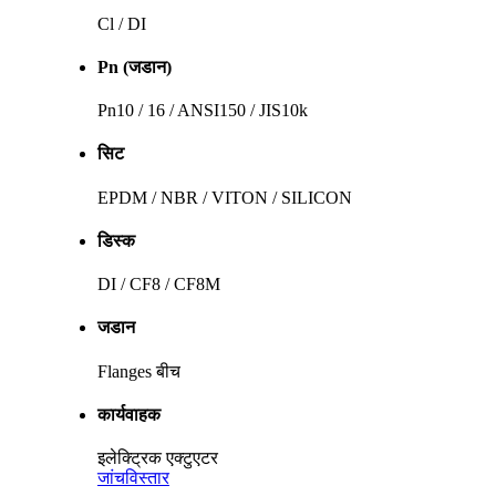
Cl / DI
Pn (जडान)
Pn10 / 16 / ANSI150 / JIS10k
सिट
EPDM / NBR / VITON / SILICON
डिस्क
DI / CF8 / CF8M
जडान
Flanges बीच
कार्यवाहक
इलेक्ट्रिक एक्टुएटर
जांच
विस्तार