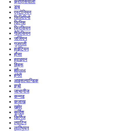
क्रोएसियाली
डच
एस्टोनियन
फिलिपिनो
फिनिश
फ्रिसियन
गैलिसियन
जर्जियन
गुजराती
हाईटियन
हौसा
हवाइयन
हिब्रू
ह्मोong
हंगेरी
आइसल्यान्डिक
इग्बो
जाभानीज
कन्नड
कजाख
खमेर
कुर्दिश
किर्गिज
ल्याटिन
लात्भियन