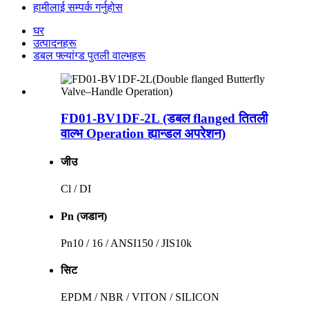
हामीलाई सम्पर्क गर्नुहोस
घर
उत्पादनहरू
डबल फ्ल्यांग्ड पुतली वाल्भहरू
FD01-BV1DF-2L (डबल flanged तितली
वाल्भ Operation ह्यान्डल अपरेशन)
जीउ
Cl / DI
Pn (जडान)
Pn10 / 16 / ANSI150 / JIS10k
सिट
EPDM / NBR / VITON / SILICON