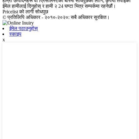
हाम्रो उत्पादनहरू वा प्रिसेलिस्टको बारेमा सोधपुछको लागि, कृपया तपाईंको
ईमेल हामीलाई दिनुहोस् र हामी २ 24 घण्टा भित्र सम्पर्कमा रहनेछौं।
Pricelist को लागी सोधपुछ
© प्रतिलिपि अधिकार - २०१०-२०२०: सबै अधिकार सुरक्षित।
ईमेल पठाउनुहोस्
स्काइप
x