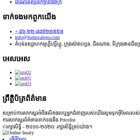
ដំណើរទស្សនកិច្ចរោងចក្រ
ទាក់ទង​មក​ពួក​យើង
+ ៨៦-២២-៨៨៥២៩៧៥៧
info@fortisvalves.com
តំបន់ឧស្សាហកម្មហ្គីហ្សីហ្គូ, ក្រុងស៊ាវហ្សេន, ជិនណាន, ទីក្រុងធានជី
អេសអេស
ព្រឹត្តិប័ត្រព័ត៌មាន
សម្រាប់ការសាកសួរអំពីផលិតផលឬអ្នកជំនាញរបស់យើងសូមទុកអ៊ីមែលរប
ការសាកសួរព័ត៌មានទាក់ទងនឹង Pricelist
©រក្សាសិទ្ធិ - ២០១០-២០២០: រក្សាសិទ្ធិគ្រប់យ៉ាង។
ផ្ញើអ៊ីមែល