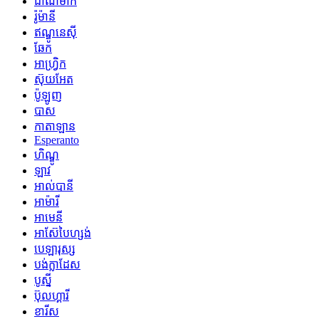
ដាណឺម៉ាក
រ៉ូម៉ានី
ឥណ្ឌូនេស៊ី
ឆែក
អាហ្រ្វិក
ស៊ុយអែត
ប៉ូឡូញ
បាស
កាតាឡាន
Esperanto
ហិណ្ឌូ
ឡាវ
អាល់បានី
អាម៉ារី
អាមេនី
អាស៊ែបៃហ្សង់
បេឡារុស្ស
បង់ក្លាដែស
បូស្នី
ប៊ុលហ្គារី
ខារីស