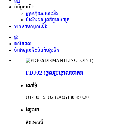
ប្លក់
អំពី​ពួក​យើង
ក្រុមហ៊ុន​របស់​យើង
ដំណើរទស្សនកិច្ចរោងចក្រ
ទាក់ទង​មក​ពួក​យើង
ផ្ទះ
ផលិតផល
បំពង់ខ្យល់និងបំពង់បង្ហូរទឹក
FDJ02 (ចូលរួមថ្កោលទោស)
ណៅម៉ុ
QT400-15, Q235AzG130-450,20
ស្វែងរក
អិនអេសប៊ី