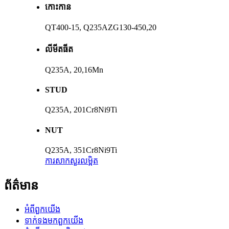
កោះកាន
QT400-15, Q235AZG130-450,20
លីមីតធីត
Q235A, 20,16Mn
STUD
Q235A, 201Cr8Ni9Ti
NUT
Q235A, 351Cr8Ni9Ti
ការសាកសួរ
លម្អិត
ព័ត៌មាន
អំពី​ពួក​យើង
ទាក់ទង​មក​ពួក​យើង