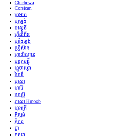
Chichewa
Corsican
ក្រូអាត
ហូឡង់
អេស្តូនី
ហ្វីលីពីន
ហ្វាំងឡង់
ហ្វ្រីស៊ាន
ហ្គាលីស្យាន
ហ្សកហ្ស៊ី
ហ្គូចាហ្គោ
ហៃទី
ហូសា
ហាវ៉ៃ
ហេប្រ៊ូ
ភាសា Hmoob
ហុងគ្រី
អ៊ីស្លង់
អ៊ីកបូ
ជ្វា
កន្នដា