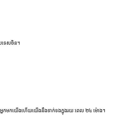
នប្រទេសចិន។
ស់អ្នកមកយើងហើយយើងនឹងទាក់ទងក្នុងរយៈពេល ២៤ ម៉ោង។