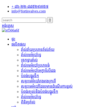
+ ៨៦-២២-៨៨៥២៩៧៥៧
info@fortisvalves.com
អង់គ្លេស
ផ្ទះ
ផលិតផល
វ៉ាល់វ៉ាយប្រភេទវ៉ាល់វ៉ាយ
វ៉ាល់មេអំបៅទ្វេ
ច្រកទ្វារវ៉ាល់
វ៉ាល់មេអំបៅប្រភេទធំ
វ៉ាល់មេអំបៅអេក្វាទ័របីដង
បំពង់បង្ហូរទឹក
សន្ទះមេអំបៅរាងពងក្រពើ
សន្ទះមេអំបៅដែលមានដំណើរការខ្ពស់
បំពង់ខ្យល់និងបំពង់បង្ហូរទឹក
វ៉ាល់មេអំបៅទ្វេ
ពិនិត្យវ៉ាល់