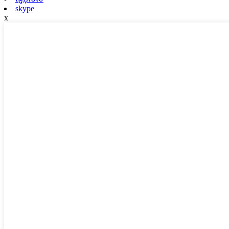
skype
x