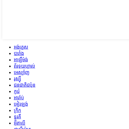
អង់គ្លេស
បារាំង
អាឡឺម៉ង់
ព័រទុយហ្កាល់
អេស្ប៉ាញ
រុស្ស៊ី
ជនជាតិជប៉ុន
កូរ៉េ
អារ៉ាប់
អៀរឡង់
ក្រិក
ទួរគី
អ៊ីតាលី