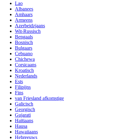
Lao
Albanees
Amhaars
Armeens
Azerbeidzjaans
Wit-Russisch
Bengaals
Bosnisch
Bulgaars
Cebuano
Chichewa
Corsicaans
Kroatisch
Nederlands
Ests
Filipijns
Fins
van Friesland afkomstige
Galicisch
Georgisch
Gujarati
Haïtiaans
Hausa
Hawaiiaans
Hebreeuws