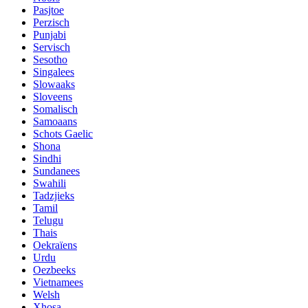
Pasjtoe
Perzisch
Punjabi
Servisch
Sesotho
Singalees
Slowaaks
Sloveens
Somalisch
Samoaans
Schots Gaelic
Shona
Sindhi
Sundanees
Swahili
Tadzjieks
Tamil
Telugu
Thais
Oekraïens
Urdu
Oezbeeks
Vietnamees
Welsh
Xhosa