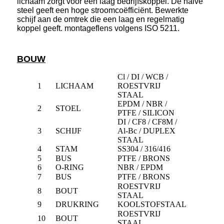
lichaam zorgt voor een laag bedrijfskoppel. De halve
steel geeft een hoge stroomcoëfficiënt. Bewerkte
schijf aan de omtrek die een laag en regelmatig
koppel geeft. montageflens volgens ISO 5211.
BOUW
Cl / DI / WCB /
1
LICHAAM
ROESTVRIJ
STAAL
EPDM / NBR /
2
STOEL
PTFE / SILICON
DI / CF8 / CF8M /
3
SCHIJF
Al-Bc / DUPLEX
STAAL
4
STAM
SS304 / 316/416
5
BUS
PTFE / BRONS
6
O-RING
NBR / EPDM
7
BUS
PTFE / BRONS
ROESTVRIJ
8
BOUT
STAAL
9
DRUKRING
KOOLSTOFSTAAL
ROESTVRIJ
10
BOUT
STAAL