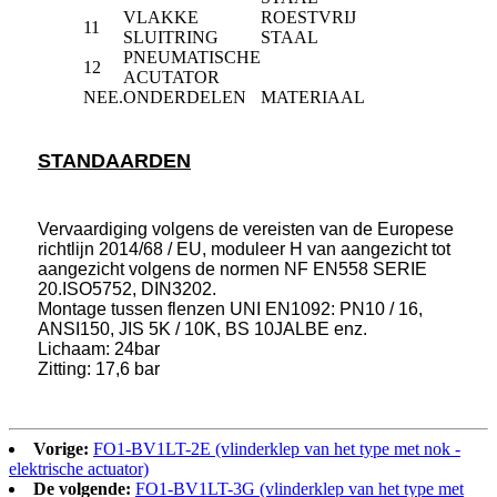
VLAKKE
ROESTVRIJ
11
SLUITRING
STAAL
PNEUMATISCHE
12
ACUTATOR
NEE.
ONDERDELEN
MATERIAAL
STANDAARDEN
Vervaardiging volgens de vereisten van de Europese
richtlijn 2014/68 / EU, moduleer H van aangezicht tot
aangezicht volgens de normen NF EN558 SERIE
20.ISO5752, DIN3202.
Montage tussen flenzen UNI EN1092: PN10 / 16,
ANSI150, JIS 5K / 10K, BS 10JALBE enz.
Lichaam: 24bar
Zitting: 17,6 bar
Vorige:
FO1-BV1LT-2E (vlinderklep van het type met nok -
elektrische actuator)
De volgende:
FO1-BV1LT-3G (vlinderklep van het type met