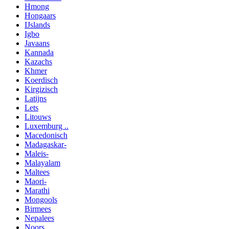
Hmong
Hongaars
IJslands
Igbo
Javaans
Kannada
Kazachs
Khmer
Koerdisch
Kirgizisch
Latijns
Lets
Litouws
Luxemburg ..
Macedonisch
Madagaskar-
Maleis-
Malayalam
Maltees
Maori-
Marathi
Mongools
Birmees
Nepalees
Noors