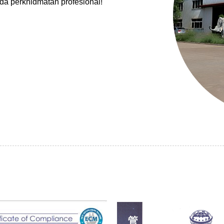
nda perkhidmatan profesional!