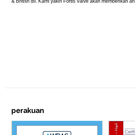
& British dll. Kami yakin Fortis Valve akan memberikan a
perakuan