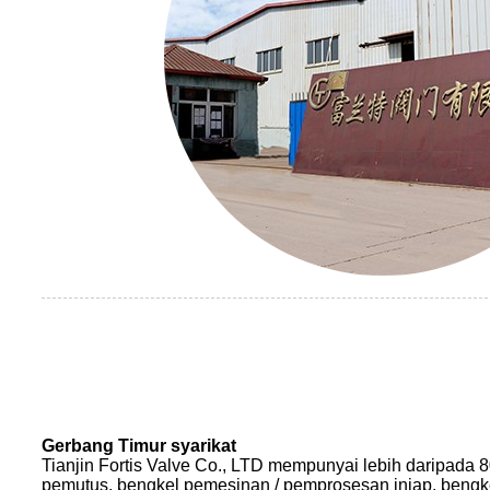
Gerbang Timur syarikat
Tianjin Fortis Valve Co., LTD mempunyai lebih daripada 
pemutus, bengkel pemesinan / pemprosesan injap, bengke