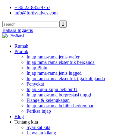
+ 86-22-88529757
info@fortisvalves.com
Bahasa Inggeris
Rumah
Produk
Injap rama-rama jenis wafer
Injap rama-rama eksentrik berganda
Injap Pintu
Injap rama-rama jenis lugged
Injap rama-rama eksentrik tiga kali ganda
Penyekat
Injap kupu-kupu bebibir U
Injap rama-rama berprestasi tinggi
Flange & kelengkapan
Injap rama-rama bebibir berkembar
Periksa injap
Blog
Tentang kita
Syarikat kita
Lawatan kilang