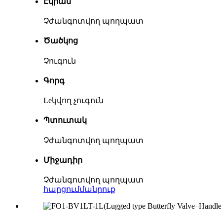
Էկրան
Չժանգոտվող պողպատ
Ծածկոց
Չուգուն
Գորգ
Leկվող չուգուն
Պտուտակ
Չժանգոտվող պողպատ
Միջադիր
Չժանգոտվող պողպատ
հարցում
մանրուք