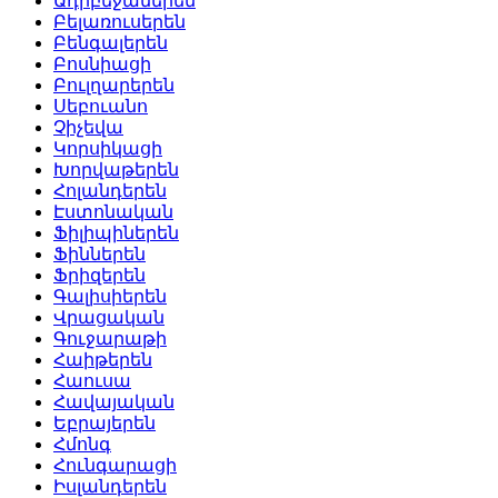
Ադրբեջաներեն
Բելառուսերեն
Բենգալերեն
Բոսնիացի
Բուլղարերեն
Սեբուանո
Չիչեվա
Կորսիկացի
Խորվաթերեն
Հոլանդերեն
Էստոնական
Ֆիլիպիներեն
Ֆիններեն
Ֆրիզերեն
Գալիսիերեն
Վրացական
Գուջարաթի
Հաիթերեն
Հաուսա
Հավայական
Եբրայերեն
Հմոնգ
Հունգարացի
Իսլանդերեն