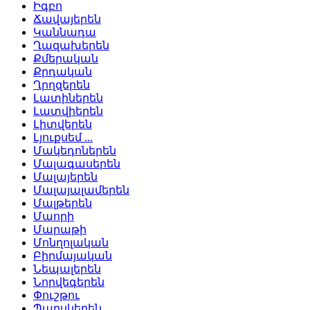
Իգբո
Ճավայերեն
Կաննադա
Ղազախերեն
Քմերական
Քրդական
Ղրղզերեն
Լատիներեն
Լատվիերեն
Լիտվերեն
Լյուքսեմ ...
Մակեդոներեն
Մալագասերեն
Մալայերեն
Մալայալամերեն
Մալթերեն
Մաորի
Մարաթի
Մոնղոլական
Բիրմայական
Նեպալերեն
Նորվեգերեն
Փուշթու
Պարսկերեն