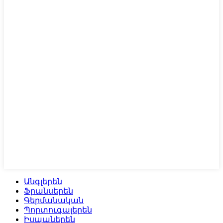
Անգլերեն
Ֆրանսերեն
Գերմանական
Պորտուգալերեն
Իսպաներեն