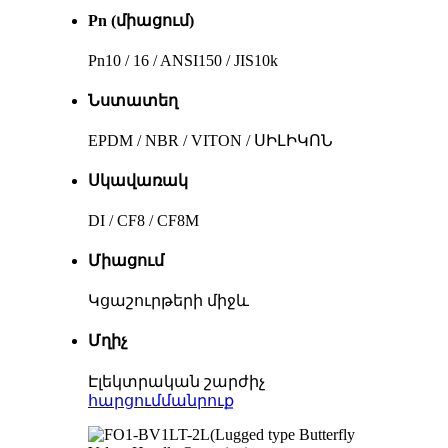
Pn (միացում)
Pn10 / 16 / ANSI150 / JIS10k
Նստատեղ
EPDM / NBR / VITON / ՍԻԼԻԿՈՆ
Սկավառակ
DI / CF8 / CF8M
Միացում
Կցաշուրթերի միջև
Մղիչ
Էլեկտրական շարժիչ
հարցում
մանրուք