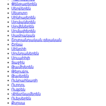
Փենջաբերեն
Սերբերեն
Սեսոտո
Սինհալերեն
Սլովակերեն
Սլովեներեն
Սոմալիերեն
Սամոական
Շոտլանդական գելական
Շոնա
Սինդհի
Սունդաներեն
Սուահիլի
Տաջիկ
Թամիլերեն
Թելուգու
Թայերեն
Ուկրաինացի
Ուրդու
Ուզբեկ
Վիետնամերեն
Ուելսերեն
Քսոսա