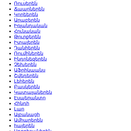
Ռուսերեն
Ճապոներեն
Կորեերեն
Արաբերեն
Իռլանդական
Հունական
Թուրքերեն
Իտալերեն
Դանիերեն
Ռումիներեն
Ինդոնեզերեն
Չեխերեն
Աֆրիկաանս
Շվեդերեն
Լեհերեն
Բասկերեն
Կատալաներեն
Էսպերանտո
Հինդի
Լաո
Ալբանացի
Ամհարերեն
հայերեն